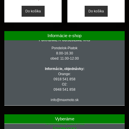
Informácie e-shop
PORADÍME A OBSLÚŽIME VÁS
Pondelok-Piatok
8.00-16.30
obed: 11.00-12.00
Informácie, objednávky:
Orange:
0918 541 858
O2:
0948 541 858
info@maxmoto.sk
Vyberáme
NÁHRADNÉ DIELY PRE
ŠTVORKOLKY