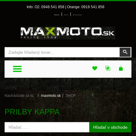
Info: O2: 0948 541 858 | Orange: 0918 541 858
|
|
Prihlásenie
Môj účet
Môj zoznam prianí
Vyhľadať
Vyhľ
TOGGLE MENU
Nachádzate sa tu:
maxmoto.sk
SHOP
PRILBY KAPPA
Hľadať v obchode