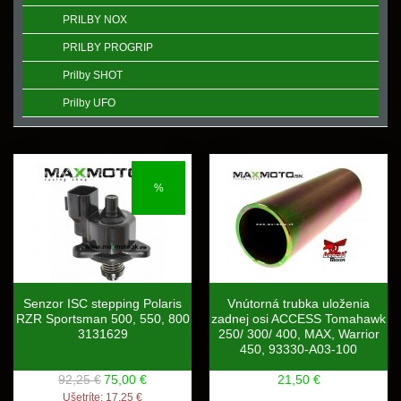
PRILBY NOX
PRILBY PROGRIP
Prilby SHOT
Prilby UFO
%
Senzor ISC stepping Polaris
Vnútorná trubka uloženia
RZR Sportsman 500, 550, 800
zadnej osi ACCESS Tomahawk
3131629
250/ 300/ 400, MAX, Warrior
450, 93330-A03-100
92,25 €
75,00 €
21,50 €
Ušetríte:
17,25 €