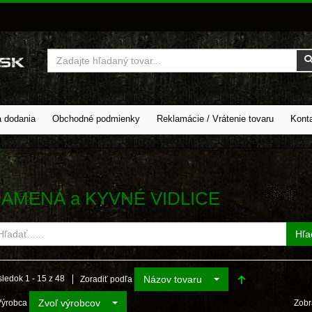
Vyhľadať
a dodania
Obchodné podmienky
Reklamácie / Vrátenie tovaru
Kont
AMENÁ a KYVNÉ VIDLICE
Hľa
Názov tovaru
ledok 1 - 15 z 48
Zoradiť podľa
Zvoľ výrobcov
Výrobca
Zobr