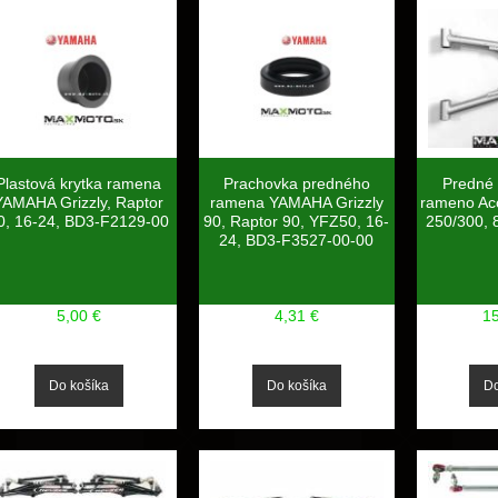
Plastová krytka ramena
Prachovka predného
Predné
YAMAHA Grizzly, Raptor
ramena YAMAHA Grizzly
rameno Ac
0, 16-24, BD3-F2129-00
90, Raptor 90, YFZ50, 16-
250/300, 
24, BD3-F3527-00-00
5,00 €
4,31 €
1