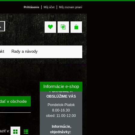
|
|
Prihlásenie
Môj účet
Môj zoznam prianí
Vyhľadať
akt
Rady a návody
Informácie e-shop
PORADÍME A
OBSLÚŽIME VÁS
dať v obchode
Pondelok-Piatok
8.00-16.30
obed: 11.00-12.00
Informácie,
aziť v:
objednávky: