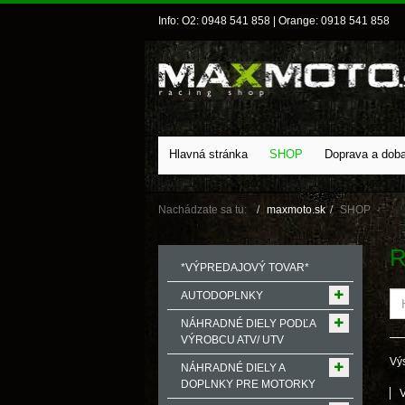
Info: O2: 0948 541 858 | Orange: 0918 541 858
Hlavná stránka
SHOP
Doprava a dob
Nachádzate sa tu:
maxmoto.sk
SHOP
R
*VÝPREDAJOVÝ TOVAR*
AUTODOPLNKY
NÁHRADNÉ DIELY PODĽA
VÝROBCU ATV/ UTV
Výs
NÁHRADNÉ DIELY A
DOPLNKY PRE MOTORKY