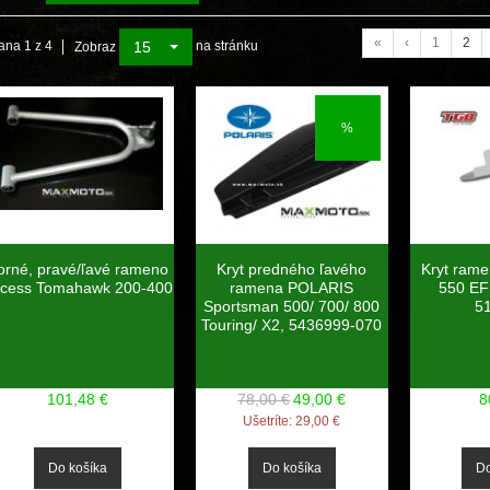
«
‹
1
2
15
ana 1 z 4
na stránku
Zobraz
%
orné, pravé/ľavé rameno
Kryt predného ľavého
Kryt ram
cess Tomahawk 200-400
ramena POLARIS
550 EFI
Sportsman 500/ 700/ 800
5
Touring/ X2, 5436999-070
101,48 €
78,00 €
49,00 €
8
Ušetríte:
29,00 €