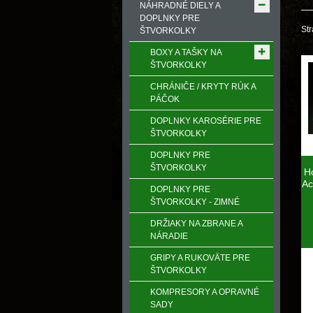
NÁHRADNÉ DIELY A
DOPLNKY PRE
Str
ŠTVORKOLKY
BOXY A TAŠKY NA
ŠTVORKOLKY
CHRÁNIČE / KRYTY RÚK A
PÁČOK
DOPLNKY KAROSÉRIE PRE
ŠTVORKOLKY
DOPLNKY PRE
ŠTVORKOLKY
H
Ac
DOPLNKY PRE
ŠTVORKOLKY - ZIMNÉ
DRŽIAKY NA ZBRANE A
NÁRADIE
GRIPY A RUKOVӒTE PRE
ŠTVORKOLKY
KOMPRESORY A OPRAVNÉ
SADY