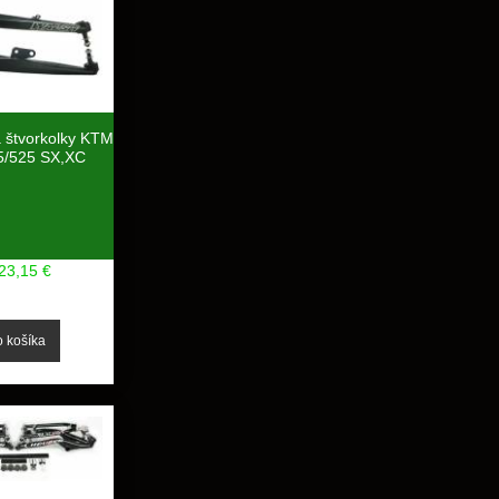
štvorkolky KTM
5/525 SX,XC
23,15 €