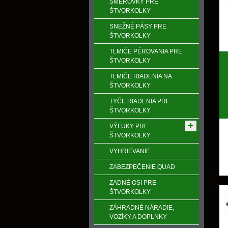
SMEROVKY PRE
ŠTVORKOLKY
SNEŽNÉ PÁSY PRE
ŠTVORKOLKY
TLMIČE PÉROVANIA PRE
ŠTVORKOLKY
TLMIČE RIADENIA NA
ŠTVORKOLKY
TYČE RIADENIA PRE
ŠTVORKOLKY
VÝFUKY PRE
ŠTVORKOLKY
VYHRIEVANIE
ZABEZPEČENIE QUAD
ZADNÉ OSI PRE
ŠTVORKOLKY
ZÁHRADNÉ NÁRADIE,
VOZÍKY A DOPLNKY