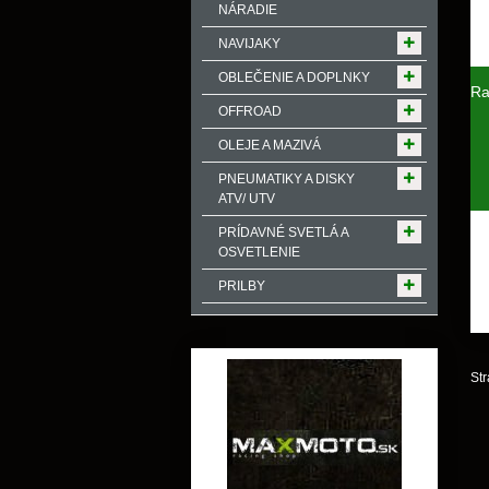
NÁRADIE
NAVIJAKY
OBLEČENIE A DOPLNKY
Ra
OFFROAD
OLEJE A MAZIVÁ
PNEUMATIKY A DISKY
ATV/ UTV
PRÍDAVNÉ SVETLÁ A
OSVETLENIE
PRILBY
Str