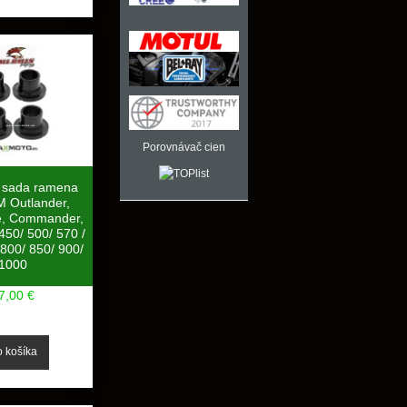
Porovnávač cien
 sada ramena
 Outlander,
, Commander,
450/ 500/ 570 /
 800/ 850/ 900/
1000
7,00 €