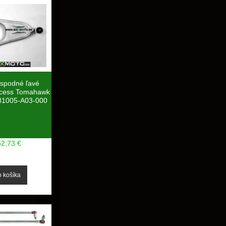
 spodné ľavé
cess Tomahawk
81005-A03-000
52,73 €