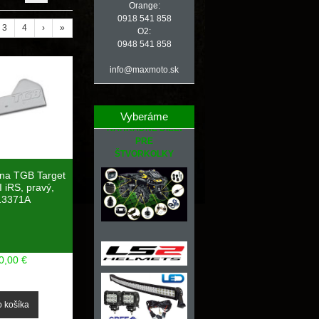
Orange:
0918 541 858
3
4
›
»
O2:
0948 541 858
info@maxmoto.sk
Vyberáme
NÁHRADNÉ DIELY
PRE
ŠTVORKOLKY
ena TGB Target
 iRS, pravý,
13371A
0,00 €