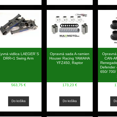
yvná vidlica LAEGER´S
Opravná sada A-ramien
Opravná
DRR+1 Swing Arm
Houser Racing YAMAHA
CAN-AM
YFZ450, Raptor
Renegade
Defender 
650/ 700/
563,75 €
173,23 €
1