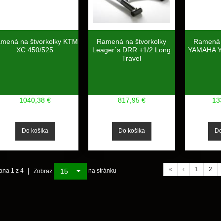
mená na štvorkolky KTM
Ramená na štvorkolky
Ramená 
XC 450/525
Leager´s DRR +1/2 Long
YAMAHA Y
Travel
1040,38 €
817,95 €
13
«
‹
1
2
15
ana 1 z 4
na stránku
Zobraz