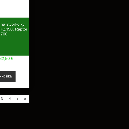
na štvorkolky
FZ450, Raptor
700
32,50 €
3
4
›
»