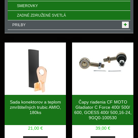
SMEROVKY
ZADNÉ ZDRUŽENÉ SVETLÁ
PRILBY
Sada konektorov a teplom
Čapy riadenia CF MOTO
zmrštiteľných trubic AMIO,
Gladiator C Force 400/ 500/
180ks
600, GOESS 400/ 500,16-24,
9GQ0-100530
21,00 €
39,00 €