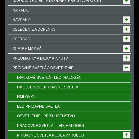
NÁHRADNÉ DIELY A DOPLNKY PRE ŠTVORKOLKY
NÁRADIE
NAVIJAKY
OBLEČENIE A DOPLNKY
OFFROAD
OLEJE A MAZIVÁ
PNEUMATIKY A DISKY ATV/ UTV
PRÍDAVNÉ SVETLÁ A OSVETLENIE
DIAĽKOVÉ SVETLÁ - LED, HALOGÉN
HALOGÉNOVÉ PRÍDAVNÉ SVETLÁ
HMLOVKY
LED PRÍDAVNÉ SVETLÁ
OSVETLENIE - PRÍSLUŠENSTVO
PRACOVNÉ SVETLÁ - LED, HALOGÉN
PRÍDAVNÉ SVETLÁ PODĽA VÝROBCU