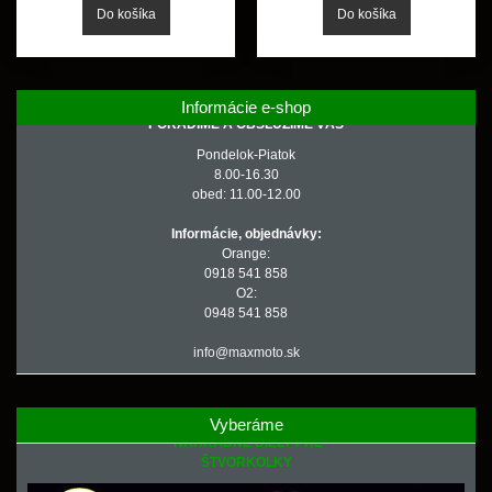
Informácie e-shop
PORADÍME A OBSLÚŽIME VÁS
Pondelok-Piatok
8.00-16.30
obed: 11.00-12.00
Informácie, objednávky:
Orange:
0918 541 858
O2:
0948 541 858
info@maxmoto.sk
Vyberáme
NÁHRADNÉ DIELY PRE
ŠTVORKOLKY