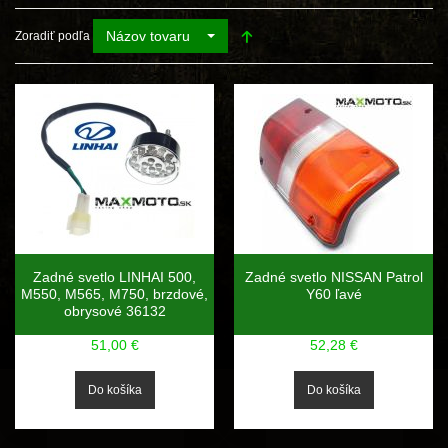
Názov tovaru
Zoradiť podľa
Zadné svetlo LINHAI 500,
Zadné svetlo NISSAN Patrol
M550, M565, M750, brzdové,
Y60 ľavé
obrysové 36132
51,00 €
52,28 €