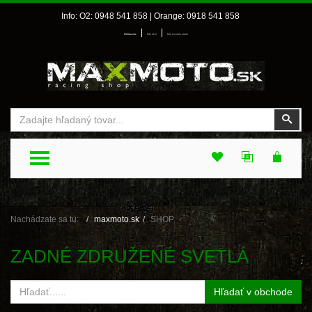
Info: O2: 0948 541 858 | Orange: 0918 541 858
|
|
Prihlásenie
Môj účet
Môj zoznam prianí
Vyhľadať
Vyhľ
TOGGLE MENU
Nachádzate sa tu:
maxmoto.sk
SHOP
ZADNÉ ZDRUŽENÉ SVETLÁ
Hľadať v obchode