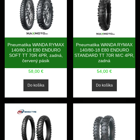
Pneumatika WANDA RYMAX
Pneumatika WANDA RYMAX
140/80-18 E80 ENDURO
140/80-18 E80 ENDURO
SOFT TT 70R 4PR, zadná,
STANDARD TT 70R M/C 4PR,
červený pásik
zadná
58,00 €
54,00 €