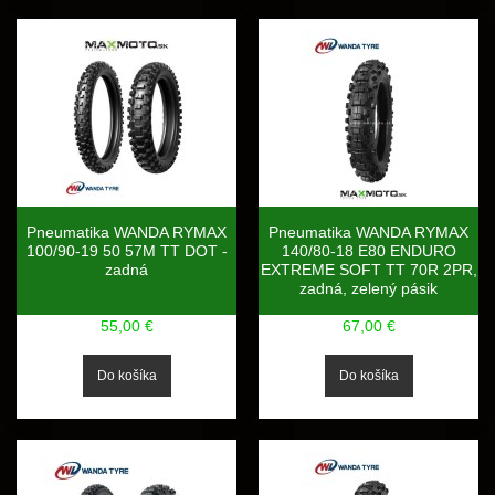
Pneumatika WANDA RYMAX
Pneumatika WANDA RYMAX
100/90-19 50 57M TT DOT -
140/80-18 E80 ENDURO
zadná
EXTREME SOFT TT 70R 2PR,
zadná, zelený pásik
55,00 €
67,00 €