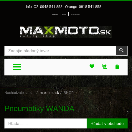
Info: O2: 0948 541 858 | Orange: 0918 541 858
|
|
Prihlásenie
Môj účet
Môj zoznam prianí
Vyhľadať
Vyhľ
TOGGLE MENU
Nachádzate sa tu:
maxmoto.sk
SHOP
Pneumatiky WANDA
Hľadať v obchode