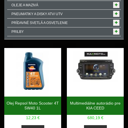
OLEJE A MAZIVÁ
PNEUMATIKY A DISKY ATV/ UTV
PRÍDAVNÉ SVETLÁ A OSVETLENIE
PRILBY
Olej Repsol Moto Scooter 4T
Multimediálne autorádio pre
5W40 1L
KIA CEED
12,23 €
680,19 €