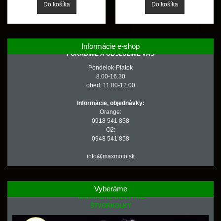
Informácie e-shop
PORADÍME A OBSLÚŽIME VÁS
Pondelok-Piatok
8.00-16.30
obed: 11.00-12.00
Informácie, objednávky:
Orange:
0918 541 858
O2:
0948 541 858
info@maxmoto.sk
Vyberáme
NÁHRADNÉ DIELY PRE
ŠTVORKOLKY