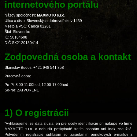
internetového portálu
Názov spoločnosti:
MAXMOTO s.r.o.
Ulica a číslo: Slovenských dobrovoľníkov 1439
Mesto a PSČ: Čadca 02201
Štát: Slovensko
IČ: 50104608
DIČ:SK2120180414
Zodpovedná osoba a kontakt
Stanislav Budoš, +421 948 541 858
Pracovná doba:
Po-Pi: 8.00-11.00hod, 12.00-17.00hod
So-Ne: ZATVORENÉ
1) O registrácii
"Vyhlasujeme, že dáta slúžia len pre účely identifikácie pri nákupe vo firme
MAXMOTO s.r.o. a nebudú poskytnuté tretím osobám ani inak zneužité.
Potvrdením registrácie súhlasím so zasielaním ponukových e-mailov z