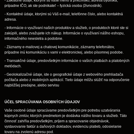
- Základné údaje, ktorými sú vaše meno a priezvisko, adresa bydliska,
prípadne IČO, ak ste podnikateľ – fyzická osoba (živnostník).
- Kontaktné údaje, ktorými sú Váš e-mail, telefónne číslo, alebo kontaktná
adresa.
- Informácie o využívaní našich produktov a služieb, o produktoch ktoré ste si
zakúpili, alebo zvažujete ich nákup. Informácie o využívaní nášho eshopu,
informačného newsletra a podobne.
- Záznamy e-mailovej a chatovej komunikácie, záznamy telefonátov,
prípadne inú komunikáciu s vami v elektronickej, alebo písomnej podobe.
- Transakčné údaje, predovšetkým informácie o vašich platbách a platobných
metódach.
- Geolokalizačné údaje, ide o geografické údaje z webového prehliadača
počítača alebo z mobilných aplikácií. Tieto údaje môžu slúžiť na odporučenie
najbližšej predajne, alebo servisu
ÚČEL SPRACÚVANIA OSOBNÝCH ÚDAJOV
Vaše osobné údaje spracúvame predovšetkým pre potrebu uzatvárania
kúpnych zmlúv, ktorých predmetom je dodávka nášho tovaru a služieb. Táto
činnosť zahŕňa predovšetkým, príjem a spracovanie objednávok,
vystavovanie faktúr a daňových dokladov, evidenciu platieb, odosielanie
tovaru na zvolenú adresu pod.