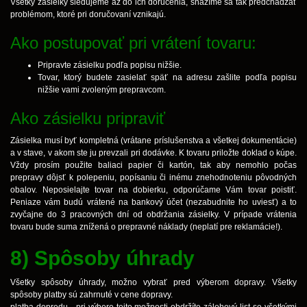
Všetky zásielky sledujeme až do ich doručenia, snažíme sa tak predchádzať
problémom, ktoré pri doručovaní vznikajú.
Ako postupovať pri vrátení tovaru:
Pripravte zásielku podľa popisu nižšie.
Tovar, ktorý budete zasielať späť na adresu zašlite podľa popisu
nižšie vami zvoleným prepravcom.
Ako zásielku pripraviť
Zásielka musí byť kompletná (vrátane príslušenstva a všetkej dokumentácie)
a v stave, v akom ste ju prevzali pri dodávke. K tovaru priložte doklad o kúpe.
Vždy prosím použite baliaci papier či kartón, tak aby nemohlo počas
prepravy dôjsť k polepeniu, popísaniu či inému znehodnoteniu pôvodných
obalov. Neposielajte tovar na dobierku, odporúčame Vám tovar poistiť.
Peniaze vám budú vrátené na bankový účet (nezabudnite ho uviesť) a to
zvyčajne do 3 pracovných dní od obdržania zásielky. V prípade vrátenia
tovaru bude suma znížená o prepravné náklady (neplatí pre reklamácie!).
8) Spôsoby úhrady
Všetky spôsoby úhrady, možno vybrať pred výberom dopravy. Všetky
spôsoby platby sú zahrnuté v cene dopravy.