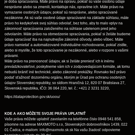
je doba spracúvania. Máte právo na opravu, pokiaľ sú vaše osobnú údaje
nesprávne alebo sa zmenili, kontaktuje nás, opravíme ich. Máte právo na
vymazanie osobných údajov, pokiaľ sú nesprávne, alebo spracúvané
nezákonne. Ak sú vaše osobné údaje spracúvané na základe súhlasu, máte
právo ho kedykoľvek svoj súhlas odvolať, bez toho, aby to malo vplyv na
zákonnosť spracúvania založeného na súhlase udelenom pred jeho
odvolaním. Máte právo na obmedzenie spracúvania, pokiaľ si želáte budeme
údaje spracúvať iba na najnutnejšie zákonné dôvody, alebo vôbec. Máte
právo namietať a automatizované individuálne rozhodovanie, pokiaľ zistíte,
alebo si myslíte, že toto spracúvanie je nezákonné, alebo v rozpore s vašimi
právami.
Máte právo na prenosnosť údajov, ak si želáte preniesť ich k inému
prevádzkovateľovi, poskytneme vám ich v zodpovedajúcom formáte, ak tomu
nebudú brániť iné technické, alebo zákonné prekážky. Rovnako tiež právo
podať sťažnosť dozornému orgánu, ktorým je Úrad pre ochranu osobných
údajov Slovenskej republiky, so sídlom Hraničná 12, 820 07 Bratislava 27,
Slovenská republika, IČO: 36 064 220, tel. č.: +421 2 3231 3220,
https://dataprotection.gov.sk/uoou/
KDE A AKO MÔŽETE SVOJE PRÁVA UPLATNIŤ
Vaše práva môžete uplatniť zavolaním na telefónne číslo 0948 541 858,
písomne na adrese MAXMOTO s.r.o, Slovenských dobrovoľníkov 1439, 022
01 Čadca, e-mailom:
info@maxmoto.sk.sk
Na vašu žiadosť odpovieme