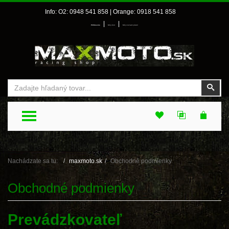
Info: O2: 0948 541 858 | Orange: 0918 541 858
|
|
Prihlásenie
Môj účet
Môj zoznam prianí
Vyhľadať
Vyhľ
TOGGLE MENU
Nachádzate sa tu:
maxmoto.sk
Obchodné podmienky
Obchodné podmienky
Prevádzkovateľ