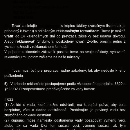
MAXMOTO SHOP
Slovenských dobrovoľníkov 1439
022 01 Čadca
0948541858
3)
Tovar zasielajte
bez dobierky
s kópiou faktúry (záručným listom, ak je
pribalený k tovaru) a priloženým
reklamačným formulárom.
Tovar je možné
vrátiť
do 14 kalendárnych dní od prevzatia zásielky bez udania dôvodu.
Alebo
reklamovať
(chybný, či poškodený tovar). Zvoľte, prosím, jednu z
týchto možností v reklamačnom formulári.
V prípade reklamácie zákazník posiela tovar na svoje náklady, vybavenú
reklamáciu mu potom zašleme na naše náklady.
4)
Tovar musí byť pre prepravu riadne zabalený, tak aby nedošlo k jeho
poškodeniu.
5)
V prípade reklamácie postupujeme podľa všeobecného predpisu §622 a
§623 OZ O zodpovednosti predávajúceho za vady tovaru:
§ 622
(1) Ak ide o vadu, ktorú možno odstrániť, má kupujúci právo, aby bola
bezplatne, včas a riadne odstránená. Predávajúci je povinný vadu bez
zbytočného odkladu odstrániť.
(2) Kupujúci môže namiesto odstránenia vady požadovať výmenu veci,
alebo ak sa vada týka len súčasti veci, výmenu súčasti, ak tým