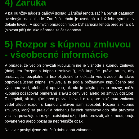
4) Záruka
V balíku vždy nájdete daňový doklad. Záručná lehota začína plynúť dátumom
uvedeným na doklade. Záručná lehota je uvedená u každého výrobku v
detaile tovaru. V sporných prípadoch môže byť záručná lehota predĺžená o 5
(slovom päť) dní ako náhrada za čas dopravy.
5) Rozpor s kúpnou zmluvou
- všeobecné informácie
V prípade, že vec pri prevzatí kupujúcim nie je v zhode s kúpnou zmluvou
(ďalej len "rozpor s kúpnou zmluvou"), má kupujúci právo na to, aby
predávajúci bezplatne a bez zbytočného odkladu vec uviedol do stavu
odpovedajúceho kúpnej zmluve, a to podľa požiadavky kupujúceho buď
výmenou veci, alebo jej opravou; ak nie je takýto postup možný, môže
kupujúci požadovať primeranú zľavu z ceny veci alebo od zmluvy odstúpiť.
To neplatí, ak kupujúci pred prevzatím veci o rozpore s kúpnou zmluvou
vedel alebo rozpor s kúpnou zmluvou sám spôsobil. Rozpor s kúpnou
zmluvou, ktorý sa prejaví v priebehu šiestich mesiacov odo dňa prevzatia
veci, sa považuje za rozpor existujúci už pri jeho prevzatí, ak to neodporuje
povahe veci alebo pokiaľ sa nepreukáže opak.
Na tovar poskytujeme záručnú dobu danú zákonom.