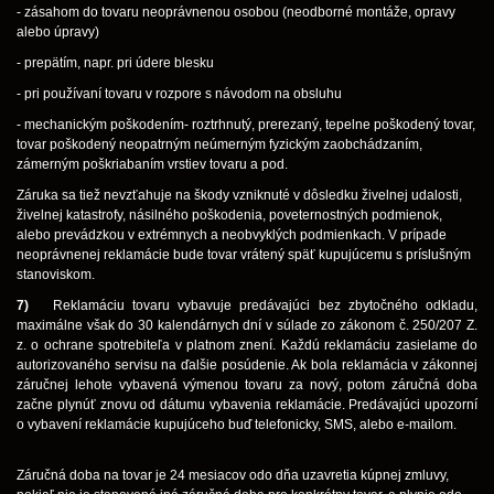
- zásahom do tovaru neoprávnenou osobou (neodborné montáže, opravy
alebo úpravy)
- prepätím, napr. pri údere blesku
- pri používaní tovaru v rozpore s návodom na obsluhu
- mechanickým poškodením- roztrhnutý, prerezaný, tepelne poškodený tovar,
tovar poškodený neopatrným neúmerným fyzickým zaobchádzaním,
zámerným poškriabaním vrstiev tovaru a pod.
Záruka sa tiež nevzťahuje na škody vzniknuté v dôsledku živelnej udalosti,
živelnej katastrofy, násilného poškodenia, poveternostných podmienok,
alebo prevádzkou v extrémnych a neobvyklých podmienkach. V prípade
neoprávnenej reklamácie bude tovar vrátený späť kupujúcemu s príslušným
stanoviskom.
7)
Reklamáciu tovaru vybavuje predávajúci bez zbytočného odkladu,
maximálne však do 30 kalendárnych dní v súlade zo zákonom č. 250/207 Z.
z. o ochrane spotrebiteľa v platnom znení. Každú reklamáciu zasielame do
autorizovaného servisu na ďalšie posúdenie. Ak bola reklamácia v zákonnej
záručnej lehote vybavená výmenou tovaru za nový, potom záručná doba
začne plynúť znovu od dátumu vybavenia reklamácie. Predávajúci upozorní
o vybavení reklamácie kupujúceho buď telefonicky, SMS, alebo e-mailom.
Záručná doba na tovar je 24 mesiacov odo dňa uzavretia kúpnej zmluvy,