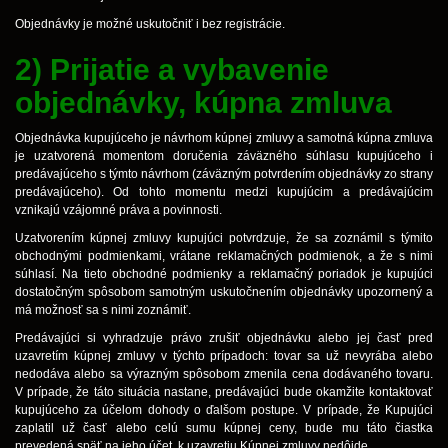
Objednávky je možné uskutočniť i bez registrácie.
2) Prijatie a vybavenie
objednávky, kúpna zmluva
Objednávka kupujúceho je návrhom kúpnej zmluvy a samotná kúpna zmluva
je uzatvorená momentom doručenia záväzného súhlasu kupujúceho i
predávajúceho s týmto návrhom (záväzným potvrdením objednávky zo strany
predávajúceho). Od tohto momentu medzi kupujúcim a predávajúcim
vznikajú vzájomné práva a povinnosti.
Uzatvorením kúpnej zmluvy kupujúci potvrdzuje, že sa zoznámil s týmito
obchodnými podmienkami, vrátane reklamačných podmienok, a že s nimi
súhlasí. Na tieto obchodné podmienky a reklamačný poriadok je kupujúci
dostatočným spôsobom samotným uskutočnením objednávky upozornený a
má možnosť sa s nimi zoznámiť.
Predávajúci si vyhradzuje právo zrušiť objednávku alebo jej časť pred
uzavretím kúpnej zmluvy v týchto prípadoch: tovar sa už nevyrába alebo
nedodáva alebo sa výrazným spôsobom zmenila cena dodávaného tovaru.
V prípade, že táto situácia nastane, predávajúci bude okamžite kontaktovať
kupujúceho za účelom dohody o ďalšom postupe. V prípade, že Kupujúci
zaplatil už časť alebo celú sumu kúpnej ceny, bude mu táto čiastka
prevedená späť na jeho účet, k uzavretiu Kúpnej zmluvy nedôjde.