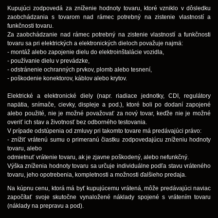
Kupujúci zodpovedá za zníženie hodnoty tovaru, ktoré vzniklo v dôsledku
zaobchádzania s tovarom nad rámec potrebný na zistenie vlastností a
funkčnosti tovaru.
Za zaobchádzanie nad rámec potrebný na zistenie vlastností a funkčnosti
tovaru sa pri elektrických a elektronických dieloch považuje najmä:
- montáž alebo zapojenie dielu do elektroinštalácie vozidla,
- používanie dielu v prevádzke,
- odstránenie ochranných prvkov, plomb alebo tesnení,
- poškodenie konektorov, káblov alebo krytov.
Elektrické a elektronické diely (napr. riadiace jednotky, CDI, regulátory
napätia, snímače, cievky, displeje a pod.), ktoré boli po dodaní zapojené
alebo použité, nie je možné považovať za nový tovar, keďže nie je možné
overiť ich stav a životnosť bez odborného testovania.
V prípade odstúpenia od zmluvy pri takomto tovare má predávajúci právo:
- znížiť vrátenú sumu o primeranú čiastku zodpovedajúcu zníženiu hodnoty
tovaru, alebo
odmietnuť vrátenie tovaru, ak je zjavne poškodený, alebo nefunkčný.
Výška zníženia hodnoty tovaru sa určuje individuálne podľa stavu vráteného
tovaru, jeho opotrebenia, kompletnosti a možnosti ďalšieho predaja.
Na kúpnu cenu, ktorá má byť kupujúcemu vrátená, môže predávajúci naviac
započítať svoje skutočne vynaložené náklady spojené s vrátením tovaru
(náklady na prepravu a pod).