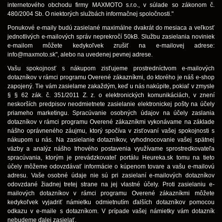
internetového obchodu firmy MAXMOTO s.r.o., v súlade so zákonom č.
480/2004 Sb. O niektorých službách informačnej spoločnosti."
Ponukové e-maily budú zasielané maximálne dvakrát do mesiaca a veľkosť
jednotlivých e-mailových správ neprekročí 50kB. Službu zasielania noviniek
e-mailom môžete kedykoľvek zrušiť na e-mailovej adrese:
info@maxmoto.sk
", alebo na uvedenej pevnej adrese.
Vašu spokojnosť s nákupom zisťujeme prostredníctvom e-mailových
dotazníkov v rámci programu Overené zákazníkmi, do ktorého je náš e-shop
zapojený. Tie vám zasielame zakaždým, keď u nás nakúpite, pokiaľ v zmysle
§ § 62 zák. č. 351/2011 Z. z. o elektronických komunikáciách, v znení
neskorších predpisov neodmietnete zasielanie elektronickej pošty na účely
priameho marketingu. Spracúvanie osobných údajov na účely zaslania
dotazníkov v rámci programu Overené zákazníkmi vykonávame na základe
nášho oprávneného záujmu, ktorý spočíva v zisťovaní vašej spokojnosti s
nákupom u nás. Na zasielanie dotazníkov, vyhodnocovanie vašej spätnej
väzby a analýz nášho trhového postavenia využívame sprostredkovateľa
spracúvania, ktorým je prevádzkovateľ portálu Heureka.sk tomu na tieto
účely môžeme odovzdávať informácie o kúpenom tovare a vašu e-mailovú
adresu. Vaše osobné údaje nie sú pri zasielaní e-mailových dotazníkov
odovzdané žiadnej tretej strane na jej vlastné účely. Proti zasielaniu e-
mailových dotazníkov v rámci programu Overené zákazníkmi môžete
kedykoľvek vyjadriť námietku odmietnutím ďalších dotazníkov pomocou
odkazu v e-maile s dotazníkom. V prípade vašej námietky vám dotazník
nebudeme ďalej zasielať.