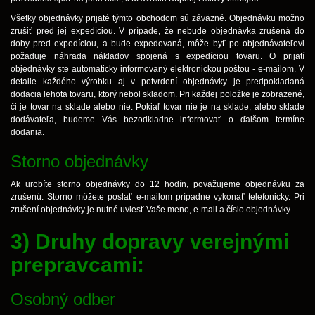
Všetky objednávky prijaté týmto obchodom sú záväzné. Objednávku možno
zrušiť pred jej expedíciou. V prípade, že nebude objednávka zrušená do
doby pred expedíciou, a bude expedovaná, môže byť po objednávateľovi
požaduje náhrada nákladov spojená s expedíciou tovaru. O prijatí
objednávky ste automaticky informovaný elektronickou poštou - e-mailom. V
detaile každého výrobku aj v potvrdení objednávky je predpokladaná
dodacia lehota tovaru, ktorý nebol skladom. Pri každej položke je zobrazené,
či je tovar na sklade alebo nie. Pokiaľ tovar nie je na sklade, alebo sklade
dodávateľa, budeme Vás bezodkladne informovať o ďalšom termíne
dodania.
Storno objednávky
Ak urobíte storno objednávky do 12 hodín, považujeme objednávku za
zrušenú. Storno môžete poslať e-mailom prípadne vykonať telefonicky. Pri
zrušení objednávky je nutné uviesť Vaše meno, e-mail a číslo objednávky.
3) Druhy dopravy verejnými
prepravcami:
Osobný odber