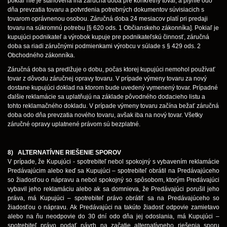
pokiaľ nie je stanovená iná záručná doba pre konkrétny tovar, a plynie odo
dňa prevzatia tovaru a potvrdenia potrebných dokumentov súvisiacich s
tovarom oprávnenou osobou. Záručná doba 24 mesiacov platí pri predaji
tovaru na súkromnú potrebu [§ 620 ods. 1 Občianskeho zákonníka]. Pokiaľ je
kupujúci podnikateľ a výrobok kupuje pre podnikateľskú činnosť, záručná
doba sa riadi záručnými podmienkami výrobcu v súlade s § 429 ods. 2
Obchodného zákonníka.
Záručná doba sa predlžuje o dobu, počas ktorej kupujúci nemohol používať
tovar z dôvodu záručnej opravy tovaru. V prípade výmeny tovaru za nový
dostane kupujúci doklad na ktorom bude uvedený vymenený tovar. Prípadné
ďalšie reklamácie sa uplatňujú na základe pôvodného dodacieho listu a
tohto reklamačného dokladu. V prípade výmeny tovaru začína bežať záručná
doba odo dňa prevzatia nového tovaru, avšak iba na nový tovar. Všetky
záručné opravy uplatnené právom sú bezplatné.
8) ALTERNATÍVNE RIEŠENIE SPOROV
V prípade, že Kupujúci - spotrebiteľ nebol spokojný s vybavením reklamácie
Predávajúcim alebo keď sa Kupujúci – spotrebiteľ obrátil na Predávajúceho
so žiadosťou o nápravu a nebol spokojný so spôsobom, ktorým Predávajúci
vybavil jeho reklamáciu alebo ak sa domnieva, že Predávajúci porušil jeho
práva, má Kupujúci – spotrebiteľ právo obrátiť sa na Predávajúceho so
žiadosťou o nápravu. Ak Predávajúci na takúto žiadosť odpovie zamietavo
alebo na ňu neodpovie do 30 dní odo dňa jej odoslania, má Kupujúci –
spotrebiteľ právo podať návrh na začatie alternatívneho riešenia sporu