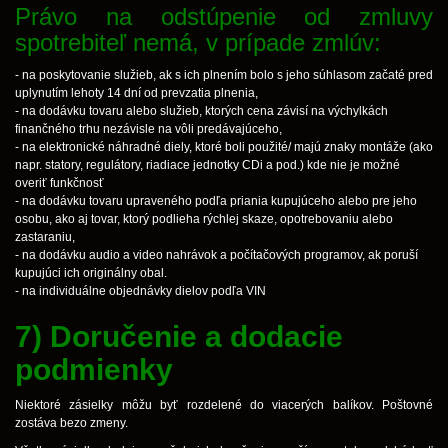
Právo na odstúpenie od zmluvy
spotrebiteľ nemá, v prípade zmlúv:
- na poskytovanie služieb, ak s ich plnením bolo s jeho súhlasom začaté pred
uplynutím lehoty 14 dní od prevzatia plnenia,
- na dodávku tovaru alebo služieb, ktorých cena závisí na výchylkách
finančného trhu nezávisle na vôli predávajúceho,
- na elektronické náhradné diely, ktoré boli použité/ majú znaky montáže (ako
napr. statory, regulátory, riadiace jednotky CDi a pod.) kde nie je možné
overiť funkčnosť
- na dodávku tovaru upraveného podľa priania kupujúceho alebo pre jeho
osobu, ako aj tovar, ktorý podlieha rýchlej skaze, opotrebovaniu alebo
zastaraniu,
- na dodávku audio a video nahrávok a počítačových programov, ak poruší
kupujúci ich originálny obal.
- na individuálne objednávky dielov podľa VIN
7) Doručenie a dodacie
podmienky
Niektoré zásielky môžu byť rozdelené do viacerých balíkov. Poštovné
zostáva bezo zmeny.