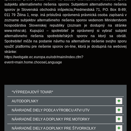
subjektu alternatívneho riešenia sporov. Subjektom alternatívneho riešenia
sporov je Slovenská obchodná inšpekcia,Predmestská 71, P.O. Box B-89;
011 79 Žilina 1, resp. iná príslušná oprávnená právnická osoba zapísaná v
zozname subjektov alternatívneho riešenia sporov vedenom Ministerstvom
hospodárstva Slovenskej republiky (zoznam je dostupný na stránke
www.mhsr.sk). Kupujúci – spotrebiteľ je oprávnený si vybrať subjekt
alternatívneho riešenia spotrebiteľských sporov na ktorý sa obráti.
Spotrebiteľ môže na podanie návrhu na alternatívne riešenie svojho sporu
využiť platformu pre riešenie sporov on-line, ktorá je dostupná na webovej
stránke:
https://webgate.ec.europa.eu/odr/main/index.cfm?
event=main.home.chooseLanguage
*VÝPREDAJOVÝ TOVAR*
AUTODOPLNKY
NÁHRADNÉ DIELY PODĽA VÝROBCU ATV/ UTV
NÁHRADNÉ DIELY A DOPLNKY PRE MOTORKY
NÁHRADNÉ DIELY A DOPLNKY PRE ŠTVORKOLKY