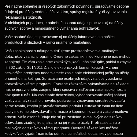
Pre riadne splnenie si všetkých zákonných povinností, spracúvame osobné
údaje aj pre účely vedenie účtovníctva, správy registratúry, či vybavovania
reklamácií a sťažností.
V niektorých prípadoch je potrebné osobnú údaje spracovať aj na účely
súdnych sporov a mimosúdneho vymáhania pohľadávok.
Vaše osobné údaje spracúvame aj na účely informovania o našich
produktoch a službách v rámci priameho marketingu.
Vašu spokojnosť s nákupom zisťujeme prostredníctvom e-mailových
dotazníkov v rámci programu Overené zákazníkmi, do ktorého je náš e-shop
zapojený. Tie vám zasielame zakaždým, keď u nás nakúpite, pokiaľ v zmysle
§ § 62 zák. č. 351/2011 Z. z. o elektronických komunikáciách, v znení
neskorších predpisov neodmietnete zasielanie elektronickej pošty na účely
priameho marketingu. Spracúvanie osobných údajov na účely zaslania
dotazníkov v rámci programu Overené zákazníkmi vykonávame na základe
nášho oprávneného záujmu, ktorý spočíva v zisťovaní vašej spokojnosti s
nákupom u nás. Na zasielanie dotazníkov, vyhodnocovanie vašej spätnej
väzby a analýz nášho trhového postavenia využívame sprostredkovateľa
spracúvania, ktorým je prevádzkovateľ portálu Heureka.sk tomu na tieto
účely môžeme odovzdávať informácie o kúpenom tovare a vašu e-mailovú
adresu. Vaše osobné údaje nie sú pri zasielaní e-mailových dotazníkov
odovzdané žiadnej tretej strane na jej vlastné účely. Proti zasielaniu e-
mailových dotazníkov v rámci programu Overené zákazníkmi môžete
kedykoľvek vyjadriť námietku odmietnutím ďalších dotazníkov pomocou