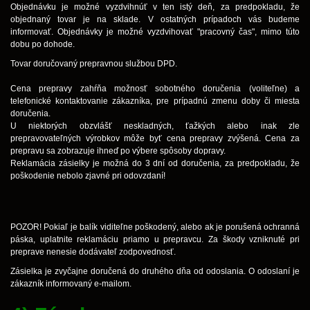
Objednávku je možné vyzdvihnúť v ten istý deň, za predpokladu, že
objednaný tovar je na sklade. V ostatných prípadoch vás budeme
informovať. Objednávky je možné vyzdvihovať "pracovný čas", mimo túto
dobu po dohode.
Tovar doručovaný prepravnou službou DPD.
Cena prepravy zahŕňa možnosť sobotného doručenia (voliteľne) a
telefonické kontaktovanie zákazníka, pre prípadnú zmenu doby či miesta
doručenia.
U niektorých obzvlášť neskladných, ťažkých alebo inak zle
prepravovateľných výrobkov môže byť cena prepravy zvýšená. Cena za
prepravu sa zobrazuje ihneď po výbere spôsoby dopravy.
Reklamácia zásielky je možná do 3 dní od doručenia, za predpokladu, že
poškodenie nebolo zjavné pri odovzdaní!
POZOR! Pokiaľ je balík viditeľne poškodený, alebo ak je porušená ochranná
páska, uplatnite reklamáciu priamo u prepravcu. Za škody vzniknuté pri
preprave nenesie dodávateľ zodpovednosť.
Zásielka je zvyčajne doručená do druhého dňa od odoslania. O odoslaní je
zákazník informovaný e-mailom.