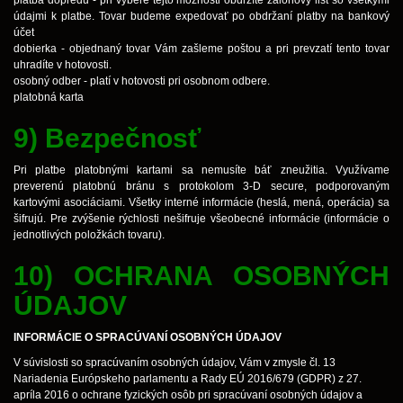
platba dopredu - pri výbere tejto možnosti obdržíte zálohový list so všetkými
údajmi k platbe. Tovar budeme expedovať po obdržaní platby na bankový
účet
dobierka - objednaný tovar Vám zašleme poštou a pri prevzatí tento tovar
uhradíte v hotovosti.
osobný odber - platí v hotovosti pri osobnom odbere.
platobná karta
9) Bezpečnosť
Pri platbe platobnými kartami sa nemusíte báť zneužitia. Využívame
preverenú platobnú bránu s protokolom 3-D secure, podporovaným
kartovými asociáciami. Všetky interné informácie (heslá, mená, operácia) sa
šifrujú. Pre zvýšenie rýchlosti nešifruje všeobecné informácie (informácie o
jednotlivých položkách tovaru).
10) OCHRANA OSOBNÝCH
ÚDAJOV
INFORMÁCIE O SPRACÚVANÍ OSOBNÝCH ÚDAJOV
V súvislosti so spracúvaním osobných údajov, Vám v zmysle čl. 13
Nariadenia Európskeho parlamentu a Rady EÚ 2016/679 (GDPR) z 27.
apríla 2016 o ochrane fyzických osôb pri spracúvaní osobných údajov a