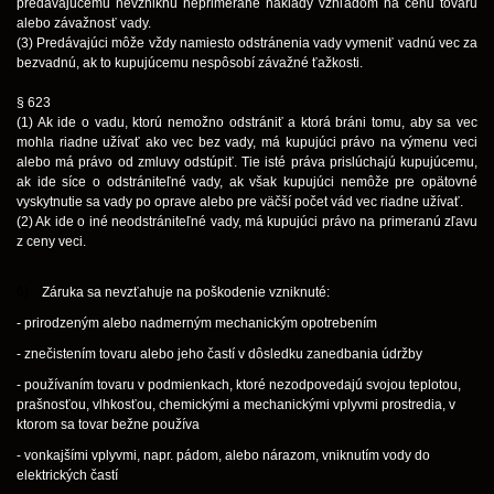
predávajúcemu nevzniknú neprimerané náklady vzhľadom na cenu tovaru
alebo závažnosť vady.
(3) Predávajúci môže vždy namiesto odstránenia vady vymeniť vadnú vec za
bezvadnú, ak to kupujúcemu nespôsobí závažné ťažkosti.
§ 623
(1) Ak ide o vadu, ktorú nemožno odstrániť a ktorá bráni tomu, aby sa vec
mohla riadne užívať ako vec bez vady, má kupujúci právo na výmenu veci
alebo má právo od zmluvy odstúpiť. Tie isté práva prislúchajú kupujúcemu,
ak ide síce o odstrániteľné vady, ak však kupujúci nemôže pre opätovné
vyskytnutie sa vady po oprave alebo pre väčší počet vád vec riadne užívať.
(2) Ak ide o iné neodstrániteľné vady, má kupujúci právo na primeranú zľavu
z ceny veci.
6)
Záruka sa nevzťahuje na poškodenie vzniknuté:
- prirodzeným alebo nadmerným mechanickým opotrebením
- znečistením tovaru alebo jeho častí v dôsledku zanedbania údržby
- používaním tovaru v podmienkach, ktoré nezodpovedajú svojou teplotou,
prašnosťou, vlhkosťou, chemickými a mechanickými vplyvmi prostredia, v
ktorom sa tovar bežne používa
- vonkajšími vplyvmi, napr. pádom, alebo nárazom, vniknutím vody do
elektrických častí