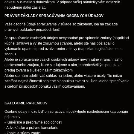
odkazu v e-maile s dotazníkom. V prípade vašej námietky vám dotazník
nebudeme ďalej zasielať.
PRÁVNE ZÁKLADY SPRACÚVANIA OSOBNÝCH ÚDAJOV
Vaše osobné údaje spracúvame v súlade so zákonom, iba na základe
právnych základov prípadoch keď:
Je spracúvanie osobných údajov nevyhnutné pre splnenie zmluvy (napríklad
kúpnej zmluvy) a vy ste zmluvnou stranou, alebo ste nás požiadali o
vykonanie opatrení pred uzatvorením zmluvy (napríklad registráciou do e-
shopu)
Alebo je spracúvanie vašich osobných údajov nevyhnutné v rámci nášho
oprávneného záujmu, ktoré sledujeme a ním je predovšetkým ponuka a
predaj tovaru a služieb našim zákazníkom
Alebo ste nám udelili váš súhlas na jeden, alebo viaceré účely. Tie môžu
zahŕňať najmä činnosti spojené s ponukou tovaru služieb, alebo spracúvanie
s cieľom prispôsobiť ponuku vašim očakávaniam.
KATEGÓRIE PRÍJEMCOV
Osobné údaje môžu byť pri spracúvaní poskytnuté nasledujúcim kategóriám
príjemcov:
- Kuriérske a prepravné spoločnosti
- Advokátske a právne kancelárie
- Znalci a súdny znalci