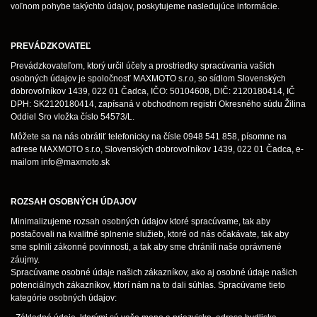
voľnom pohybe takýchto údajov, poskytujeme nasledujúce informácie.
PREVÁDZKOVATEĽ
Prevádzkovateľom, ktorý určil účely a prostriedky spracúvania vašich
osobných údajov je spoločnosť MAXMOTO s.r.o, so sídlom Slovenských
dobrovoľníkov 1439, 022 01 Čadca, IČO: 50104608, DIČ: 2120180414, IČ
DPH: SK2120180414, zapísaná v obchodnom registri Okresného súdu Žilina
Oddiel Sro vložka číslo 54573/L.
Môžete sa na nás obrátiť telefonicky na čísle 0948 541 858, písomne na
adrese MAXMOTO s.r.o, Slovenských dobrovoľníkov 1439, 022 01 Čadca, e-
mailom
info@maxmoto.sk
ROZSAH OSOBNÝCH ÚDAJOV
Minimalizujeme rozsah osobných údajov ktoré spracúvame, tak aby
postačovali na kvalitné splnenie služieb, ktoré od nás očakávate, tak aby
sme splnili zákonné povinnosti, a tak aby sme chránili naše oprávnené
záujmy.
Spracúvame osobné údaje našich zákazníkov, ako aj osobné údaje našich
potenciálnych zákazníkov, ktorí nám na to dali súhlas. Spracúvame tieto
kategórie osobných údajov: