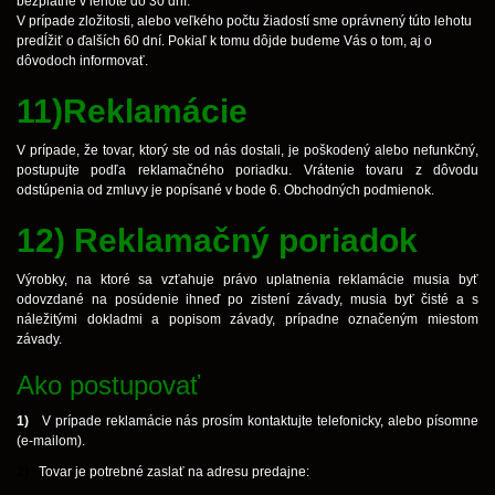
bezplatne v lehote do 30 dní.
V prípade zložitosti, alebo veľkého počtu žiadostí sme oprávnený túto lehotu
predĺžiť o ďalších 60 dní. Pokiaľ k tomu dôjde budeme Vás o tom, aj o
dôvodoch informovať.
11)Reklamácie
V prípade, že tovar, ktorý ste od nás dostali, je poškodený alebo nefunkčný,
postupujte podľa reklamačného poriadku. Vrátenie tovaru z dôvodu
odstúpenia od zmluvy je popísané v bode 6. Obchodných podmienok.
12) Reklamačný poriadok
Výrobky, na ktoré sa vzťahuje právo uplatnenia reklamácie musia byť
odovzdané na posúdenie ihneď po zistení závady, musia byť čisté a s
náležitými dokladmi a popisom závady, prípadne označeným miestom
závady.
Ako postupovať
1)
V prípade reklamácie nás prosím kontaktujte telefonicky, alebo písomne
(e-mailom).
2)
Tovar je potrebné zaslať na adresu predajne: