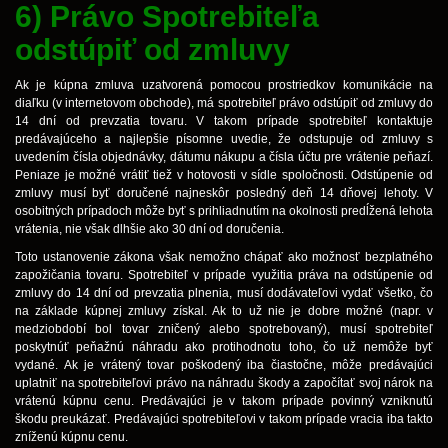
6) Právo Spotrebiteľa
odstúpiť od zmluvy
Ak je kúpna zmluva uzatvorená pomocou prostriedkov komunikácie na
diaľku (v internetovom obchode), má spotrebiteľ právo odstúpiť od zmluvy do
14 dní od prevzatia tovaru. V takom prípade spotrebiteľ kontaktuje
predávajúceho a najlepšie písomne uvedie, že odstupuje od zmluvy s
uvedením čísla objednávky, dátumu nákupu a čísla účtu pre vrátenie peňazí.
Peniaze je možné vrátiť tiež v hotovosti v sídle spoločnosti. Odstúpenie od
zmluvy musí byť doručené najneskôr posledný deň 14 dňovej lehoty. V
osobitných prípadoch môže byť s prihliadnutím na okolnosti predĺžená lehota
vrátenia, nie však dlhšie ako 30 dní od doručenia.
Toto ustanovenie zákona však nemožno chápať ako možnosť bezplatného
zapožičania tovaru. Spotrebiteľ v prípade využitia práva na odstúpenie od
zmluvy do 14 dní od prevzatia plnenia, musí dodávateľovi vydať všetko, čo
na základe kúpnej zmluvy získal. Ak to už nie je dobre možné (napr. v
medziobdobí bol tovar zničený alebo spotrebovaný), musí spotrebiteľ
poskytnúť peňažnú náhradu ako protihodnotu toho, čo už nemôže byť
vydané. Ak je vrátený tovar poškodený iba čiastočne, môže predávajúci
uplatniť na spotrebiteľovi právo na náhradu škody a započítať svoj nárok na
vrátenú kúpnu cenu. Predávajúci je v takom prípade povinný vzniknutú
škodu preukázať. Predávajúci spotrebiteľovi v takom prípade vracia iba takto
zníženú kúpnu cenu.