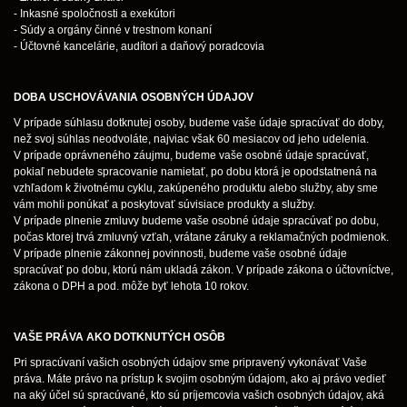
- Inkasné spoločnosti a exekútori
- Súdy a orgány činné v trestnom konaní
- Účtovné kancelárie, audítori a daňový poradcovia
DOBA USCHOVÁVANIA OSOBNÝCH ÚDAJOV
V prípade súhlasu dotknutej osoby, budeme vaše údaje spracúvať do doby,
než svoj súhlas neodvoláte, najviac však 60 mesiacov od jeho udelenia.
V prípade oprávneného záujmu, budeme vaše osobné údaje spracúvať,
pokiaľ nebudete spracovanie namietať, po dobu ktorá je opodstatnená na
vzhľadom k životnému cyklu, zakúpeného produktu alebo služby, aby sme
vám mohli ponúkať a poskytovať súvisiace produkty a služby.
V prípade plnenie zmluvy budeme vaše osobné údaje spracúvať po dobu,
počas ktorej trvá zmluvný vzťah, vrátane záruky a reklamačných podmienok.
V prípade plnenie zákonnej povinnosti, budeme vaše osobné údaje
spracúvať po dobu, ktorú nám ukladá zákon. V prípade zákona o účtovníctve,
zákona o DPH a pod. môže byť lehota 10 rokov.
VAŠE PRÁVA AKO DOTKNUTÝCH OSÔB
Pri spracúvaní vašich osobných údajov sme pripravený vykonávať Vaše
práva. Máte právo na prístup k svojim osobným údajom, ako aj právo vedieť
na aký účel sú spracúvané, kto sú príjemcovia vašich osobných údajov, aká