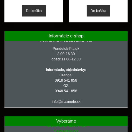
Informácie e-shop
PORADÍME A OBSLÚŽIME VÁS
Pondelok-Piatok
8.00-16.30
obed: 11.00-12.00
Informácie, objednávky:
Orange:
0918 541 858
O2:
0948 541 858
info@maxmoto.sk
Vyberáme
NÁHRADNÉ DIELY PRE
ŠTVORKOLKY