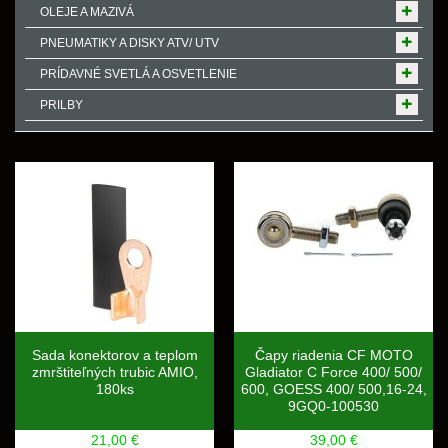
OLEJE A MAZIVÁ
PNEUMATIKY A DISKY ATV/ UTV
PRÍDAVNÉ SVETLÁ A OSVETLENIE
PRILBY
Sada konektorov a teplom
Čapy riadenia CF MOTO
zmrštiteľných trubic AMIO,
Gladiator C Force 400/ 500/
180ks
600, GOESS 400/ 500,16-24,
9GQ0-100530
21,00 €
39,00 €