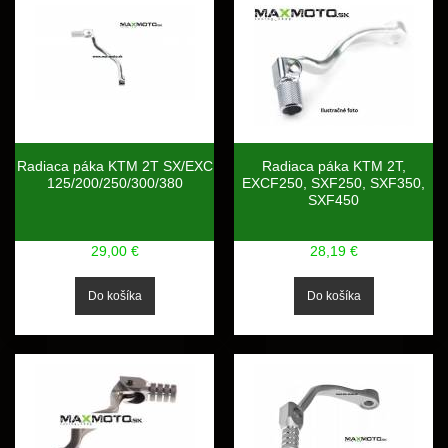
Radiaca páka KTM 2T SX/EXC
Radiaca páka KTM 2T,
125/200/250/300/380
EXCF250, SXF250, SXF350,
SXF450
29,00 €
28,19 €