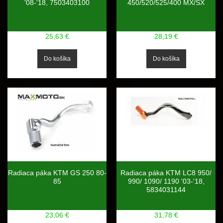
'08-'18, 7503403100
450/520/525/400 MX/SX
25,63 €
28,19 €
Radiaca páka KTM GS 250 80-
Radiaca páka KTM LC8 950/
85
990/ 1090/ 1190 '03-'18,
5834031144
23,06 €
31,78 €