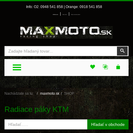
Info: O2: 0948 541 858 | Orange: 0918 541 858
|
|
Prihlásenie
Môj účet
Môj zoznam prianí
Vyhľadať
Vyhľ
TOGGLE MENU
Nachádzate sa tu:
maxmoto.sk
SHOP
Radiace páky KTM
Hľadať v obchode