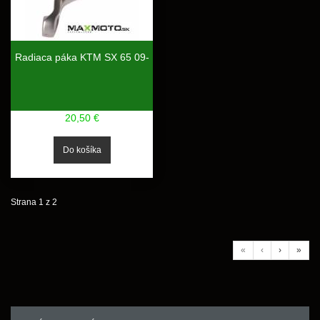
Radiaca páka KTM SX 65 09-
20,50 €
Strana 1 z 2
«
‹
›
»