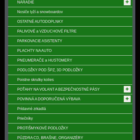
NÁRADIE
Nosiče lyží a snowboardov
OSTATNÉ AUTODOPLNKY
PALIVOVÉ a VZDUCHOVÉ FILTRE
PARKOVACIE ASISTENTY
PLACHTY NA AUTO
PNEUMERAČE a HUSTOMERY
PODLOŽKY POD ŠPZ, 3D PODLOŽKY
Poistne skrutky kolies
POŤAHY NA VOLANT A BEZPEČNOSTNÉ PÁSY
POVINNÁ A DOPORUČENÁ VÝBAVA
Prídavné zrkadlá
Priečníky
PROTIŠMYKOVÉ PODLOŽKY
PÚZDRA CD, BRAŠNE, ORGANIZÉRY