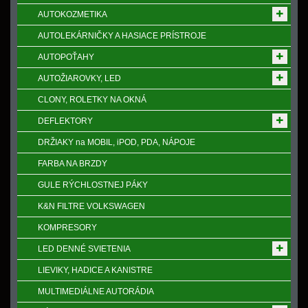
AUTOKOZMETIKA
AUTOLEKÁRNIČKY A HASIACE PRÍSTROJE
AUTOPOŤAHY
AUTOŽIAROVKY, LED
CLONY, ROLETKY NA OKNÁ
DEFLEKTORY
DRŽIAKY na MOBIL, iPOD, PDA, NÁPOJE
FARBA NA BRZDY
GULE RÝCHLOSTNEJ PÁKY
K&N FILTRE VOLKSWAGEN
KOMPRESORY
LED DENNÉ SVIETENIA
LIEVIKY, HADICE A KANISTRE
MULTIMEDIÁLNE AUTORÁDIA