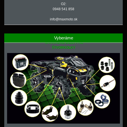
O2:
0948 541 858
info@maxmoto.sk
Vyberáme
NÁHRADNÉ DIELY PRE
ŠTVORKOLKY