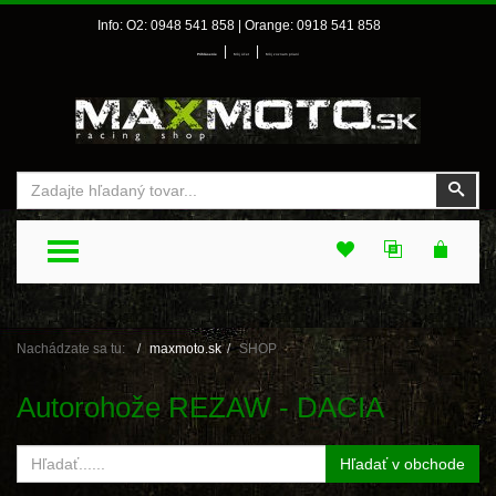
Info: O2: 0948 541 858 | Orange: 0918 541 858
|
|
Prihlásenie
Môj účet
Môj zoznam prianí
Vyhľadať
Vyhľ
TOGGLE MENU
Nachádzate sa tu:
maxmoto.sk
SHOP
Autorohože REZAW - DACIA
Hľadať v obchode