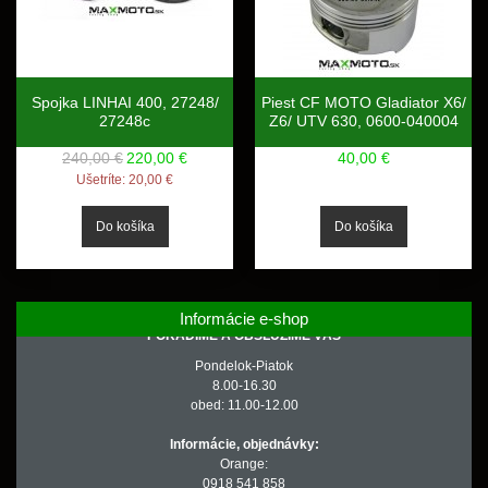
Spojka LINHAI 400, 27248/
Piest CF MOTO Gladiator X6/
27248c
Z6/ UTV 630, 0600-040004
240,00 €
220,00 €
40,00 €
Ušetríte:
20,00 €
Informácie e-shop
PORADÍME A OBSLÚŽIME VÁS
Pondelok-Piatok
8.00-16.30
obed: 11.00-12.00
Informácie, objednávky:
Orange:
0918 541 858