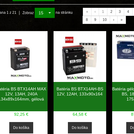
«
‹
1
2
3
4
15
ana 1 z 21
na stránku
Zobraz
8
9
10
›
»
atéria BS BTX14AH MAX
Batéria BS BTX14AH-BS
Batéria gé
12V, 13AH, 240A
12V, 12AH, 133x90x164
BS, 1
134x89x164mm, gélová
175
92,25 €
64,58 €
8