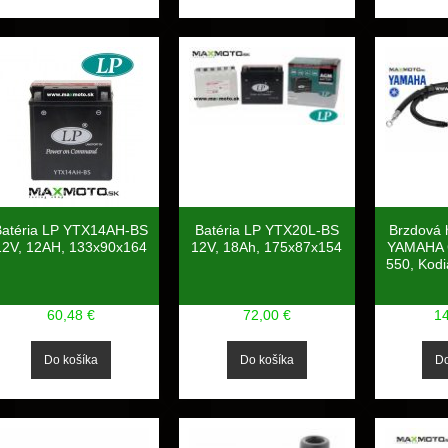
Batéria LP YTX14AH-BS
Batéria LP YTX20L-BS
Brzdová 
12V, 12AH, 133x90x164
12V, 18Ah, 175x87x154
YAMAHA 
550, Kod
60,48 €
72,00 €
1