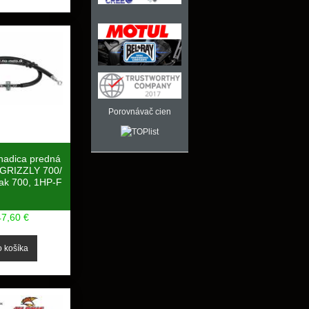
Porovnávač cien
hadica predná
GRIZZLY 700/
iak 700, 1HP-F
47,60 €