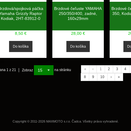
Brzdová/spojková páčka
Brzdové čeľuste YAMAHA
Brzdové č
Yamaha Grizzly Raptor
250/350/400, zadné,
350, Kodi
Kodiak, 2HT-83912-0
160x29mm
8,50 €
28,00 €
2
«
‹
1
2
3
4
15
ana 1 z 21
na stránku
Zobraz
8
9
10
›
»
Copyright © 2011-2026 MAXMOTO s.r.o. Čadca. Všetky práva vyhradené.