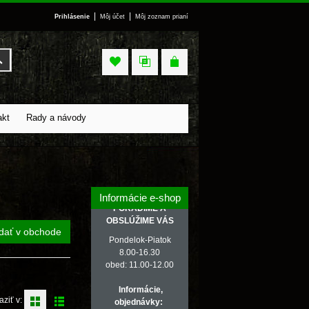
|
|
Prihlásenie
Môj účet
Môj zoznam prianí
Vyhľadať
akt
Rady a návody
Informácie e-shop
PORADÍME A
OBSLÚŽIME VÁS
dať v obchode
Pondelok-Piatok
8.00-16.30
obed: 11.00-12.00
Informácie,
aziť v:
objednávky: