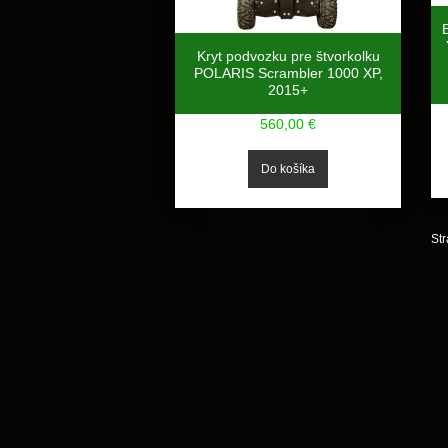
Kryt podvozku pre štvorkolku
POLARIS Scrambler 1000 XP,
2015+
560,00 €
Str