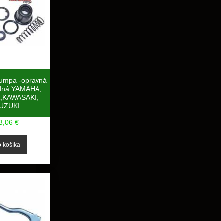
umpa -opravná
dná YAMAHA,
,KAWASAKI,
UZUKI
3,06 €