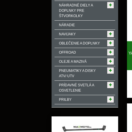
NÁHRADNÉ DIELY A
DOPLNKY PRE
ŠTVORKOLKY
NÁRADIE
NAVIJAKY
OBLEČENIE A DOPLNKY
OFFROAD
Y
OLEJE A MAZIVÁ
PNEUMATIKY A DISKY
ATV/ UTV
PRÍDAVNÉ SVETLÁ A
OSVETLENIE
PRILBY