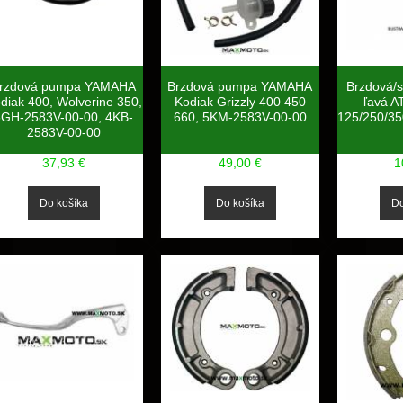
rzdová pumpa YAMAHA
Brzdová pumpa YAMAHA
Brzdová/
diak 400, Wolverine 350,
Kodiak Grizzly 400 450
ľavá 
5GH-2583V-00-00, 4KB-
660, 5KM-2583V-00-00
125/250/35
2583V-00-00
37,93 €
49,00 €
1