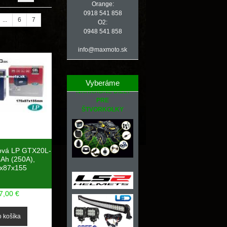
Orange:
0918 541 858
...
6
7
O2:
0948 541 858
info@maxmoto.sk
Vyberáme
NÁHRADNÉ DIELY
PRE
ŠTVORKOLKY
lová LP GTX20L-
8Ah (250A),
x87x155
7,00 €