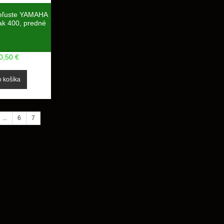
eľuste YAMAHA
ak 400, predné
0,50 €
...
6
7