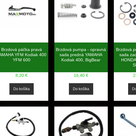
Brzdová páčka pravá
Brzdová pumpa - opravná
Brzdová p
AMAHA YFM Kodiak 400
sada predná YAMAHA
sada za
YFM 600
Kodiak 400, BigBear
HONDA
S
8,20 €
16,40 €
2