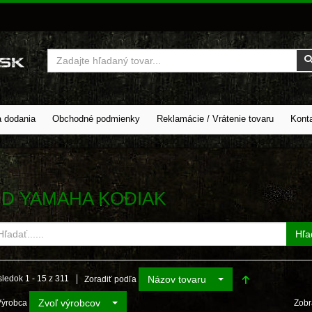
Vyhľadať
a dodania
Obchodné podmienky
Reklamácie / Vrátenie tovaru
Kont
D YAMAHA KODIAK
Hľa
Názov tovaru
ledok 1 - 15 z 311
Zoradiť podľa
Zvoľ výrobcov
Výrobca
Zobr