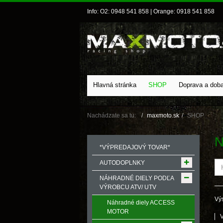
Info: O2: 0948 541 858 | Orange: 0918 541 858
Hlavná stránka
SHOP
Doprava a dob
Nachádzate sa tu:
maxmoto.sk
SHOP
N
*VÝPREDAJOVÝ TOVAR*
AUTODOPLNKY
NÁHRADNÉ DIELY PODĽA
VÝROBCU ATV/ UTV
Výs
Náhradné diely ACCESS
MOTOR