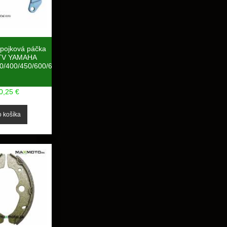
spojková páčka
ATV YAMAHA
0/400/450/600/6
0,25 €