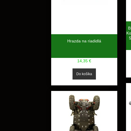
B
Ko
Hrazda na riadidlá
14,35 €