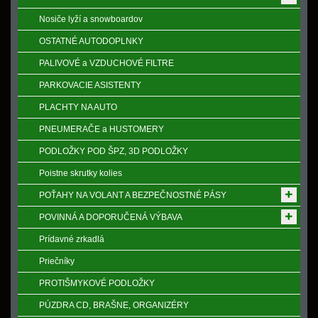
Nosiče lyží a snowboardov
OSTATNÉ AUTODOPLNKY
PALIVOVÉ a VZDUCHOVÉ FILTRE
PARKOVACIE ASISTENTY
PLACHTY NA AUTO
PNEUMERAČE a HUSTOMERY
PODLOŽKY POD ŠPZ, 3D PODLOŽKY
Poistne skrutky kolies
POŤAHY NA VOLANT A BEZPEČNOSTNÉ PÁSY
POVINNÁ A DOPORUČENÁ VÝBAVA
Prídavné zrkadlá
Priečníky
PROTIŠMYKOVÉ PODLOŽKY
PÚZDRA CD, BRAŠNE, ORGANIZÉRY