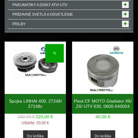
PNEUMATIKY A DISKY ATV/ UTV
PRÍDAVNÉ SVETLÁ A OSVETLENIE
PRILBY
%
Spojka LINHAI 400, 27248/
Piest CF MOTO Gladiator X6/
27248c
Z6/ UTV 630, 0600-040004
240,00 €
220,00 €
40,00 €
Ušetríte:
20,00 €