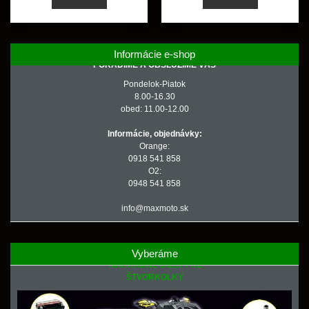
Informácie e-shop
PORADÍME A OBSLÚŽIME VÁS
Pondelok-Piatok
8.00-16.30
obed: 11.00-12.00
Informácie, objednávky:
Orange:
0918 541 858
O2:
0948 541 858
info@maxmoto.sk
Vyberáme
NÁHRADNÉ DIELY PRE
ŠTVORKOLKY