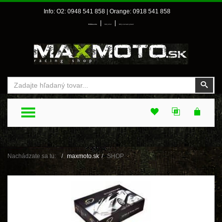
Info: O2: 0948 541 858 | Orange: 0918 541 858
|
|
Prihlásenie
Môj účet
Môj zoznam prianí
Vyhľadať
Vyhľ
TOGGLE MENU
Nachádzate sa tu:
maxmoto.sk
SHOP