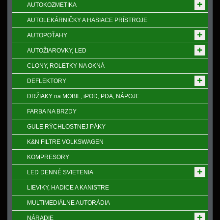
AUTOKOZMETIKA
AUTOLEKÁRNIČKY A HASIACE PRÍSTROJE
AUTOPOŤAHY
AUTOŽIAROVKY, LED
CLONY, ROLETKY NA OKNÁ
DEFLEKTORY
DRŽIAKY na MOBIL, iPOD, PDA, NÁPOJE
FARBA NA BRZDY
GULE RÝCHLOSTNEJ PÁKY
K&N FILTRE VOLKSWAGEN
KOMPRESORY
LED DENNÉ SVIETENIA
LIEVIKY, HADICE A KANISTRE
MULTIMEDIÁLNE AUTORÁDIA
NÁRADIE