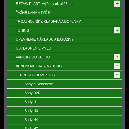
REZAW PLAST, zvýšený okraj 28mm
ŤAŽNÉ LANÁ A TYČE
TROJUHOLNÍKY, KLADIVKÁ A DOPLNKY
TUNING
UPEVNENIE NÁKLADU A BATOŽINY
USKLADNENIE PNEU
VANIČKY DO KUFRU
XENONOVE SADY, VÝBOJKY
PRESTAVBOVÉ SADY
Sady bi-xenonove
Sady D2R
Sady H1
Sady H3
Sady H4
Sady H7