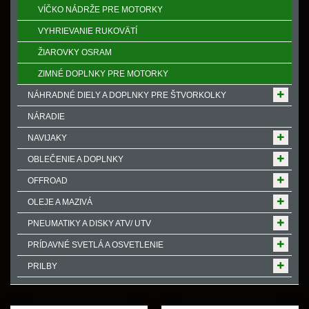
VÍČKO NÁDRŽE PRE MOTORKY
VYHRIEVANIE RUKOVӒTÍ
ŽIAROVKY OSRAM
ZIMNÉ DOPLNKY PRE MOTORKY
NÁHRADNÉ DIELY A DOPLNKY PRE ŠTVORKOLKY
NÁRADIE
NAVIJAKY
OBLEČENIE A DOPLNKY
OFFROAD
OLEJE A MAZIVÁ
PNEUMATIKY A DISKY ATV/ UTV
PRÍDAVNÉ SVETLÁ A OSVETLENIE
PRILBY