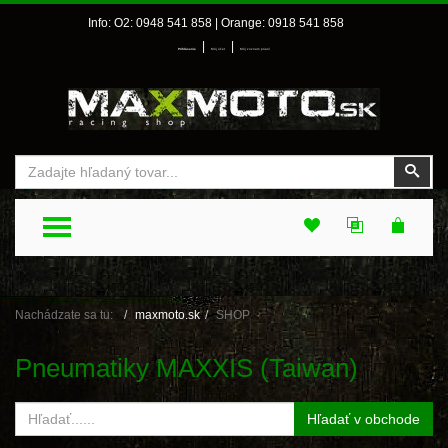
Info: O2: 0948 541 858 | Orange: 0918 541 858
|
|
Prihlásenie
Môj účet
Môj zoznam prianí
Vyhľadať
Vyhľ
TOGGLE MENU
Nachádzate sa tu:
maxmoto.sk
SHOP
Pneumatiky MAXXIS (Taiwan)
Hľadať v obchode