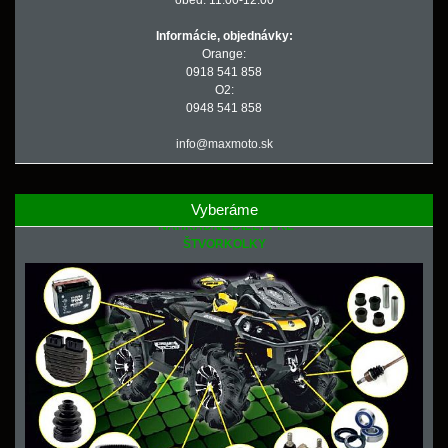
obed: 11.00-12.00
Informácie, objednávky:
Orange:
0918 541 858
O2:
0948 541 858
info@maxmoto.sk
Vyberáme
NÁHRADNÉ DIELY PRE
ŠTVORKOLKY