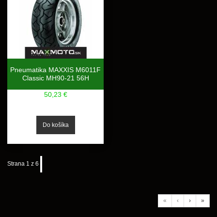
Pneumatika MAXXIS M6011F
Classic MH90-21 56H
50,23 €
Strana 1 z 6
«
‹
›
»