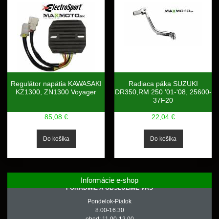
Regulátor napätia KAWASAKI
Radiaca páka SUZUKI
KZ1300, ZN1300 Voyager
DR350,RM 250 '01-'08, 25600-
37F20
85,08 €
22,04 €
Informácie e-shop
PORADÍME A OBSLÚŽIME VÁS
Pondelok-Piatok
8.00-16.30