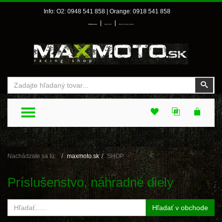
Info: O2: 0948 541 858 | Orange: 0918 541 858
|
|
Prihlásenie
Môj účet
Môj zoznam prianí
Vyhľadať
Vyhľ
TOGGLE MENU
Nachádzate sa tu:
maxmoto.sk
SHOP
Príslušenstvo, náhradné diely
Hľadať v obchode