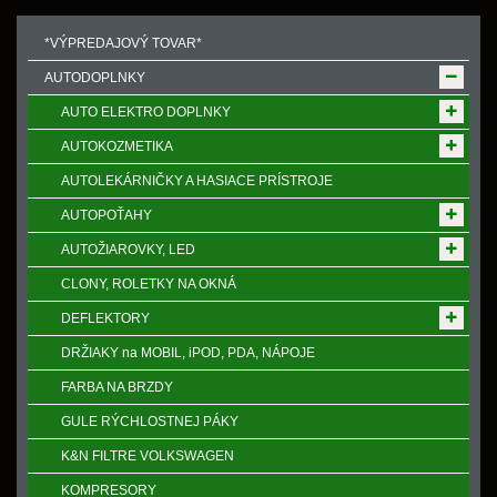
*VÝPREDAJOVÝ TOVAR*
AUTODOPLNKY
AUTO ELEKTRO DOPLNKY
AUTOKOZMETIKA
AUTOLEKÁRNIČKY A HASIACE PRÍSTROJE
AUTOPOŤAHY
AUTOŽIAROVKY, LED
CLONY, ROLETKY NA OKNÁ
DEFLEKTORY
DRŽIAKY na MOBIL, iPOD, PDA, NÁPOJE
FARBA NA BRZDY
GULE RÝCHLOSTNEJ PÁKY
K&N FILTRE VOLKSWAGEN
KOMPRESORY