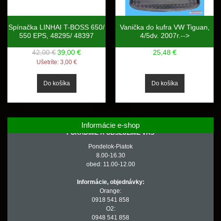
Spínačka LINHAI T-BOSS 650/
Vanička do kufra VW Tiguan,
550 EPS, 48295/ 48397
4/5dv. 2007r.-->
42,00 €
39,00 €
25,48 €
Ušetríte:
3,00 €
Informácie e-shop
PORADÍME A OBSLÚŽIME VÁS
Pondelok-Piatok
8.00-16.30
obed: 11.00-12.00
Informácie, objednávky:
Orange:
0918 541 858
O2:
0948 541 858