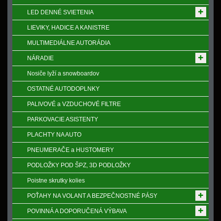
LED DENNÉ SVIETENIA
LIEVIKY, HADICE A KANISTRE
MULTIMEDIÁLNE AUTORÁDIA
NÁRADIE
Nosiče lyží a snowboardov
OSTATNÉ AUTODOPLNKY
PALIVOVÉ a VZDUCHOVÉ FILTRE
PARKOVACIE ASISTENTY
PLACHTY NA AUTO
PNEUMERAČE a HUSTOMERY
PODLOŽKY POD ŠPZ, 3D PODLOŽKY
Poistne skrutky kolies
POŤAHY NA VOLANT A BEZPEČNOSTNÉ PÁSY
POVINNÁ A DOPORUČENÁ VÝBAVA