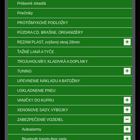
Prídavné zrkadlá
Priečníky
PROTIŠMYKOVÉ PODLOŽKY
PÚZDRA CD, BRAŠNE, ORGANIZÉRY
REZAW PLAST, zvýšený okraj 28mm
ŤAŽNÉ LANÁ A TYČE
TROJUHOLNÍKY, KLADIVKÁ A DOPLNKY
TUNING
UPEVNENIE NÁKLADU A BATOŽINY
USKLADNENIE PNEU
VANIČKY DO KUFRU
XENONOVE SADY, VÝBOJKY
ZABEZPEČENIE VOZIDIEL
Autoalarmy
Bluetooth hands-free sady