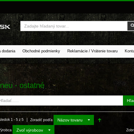
Vyhľadať
a dodania
Obchodné podmienky
Reklamácie / Vrátenie tovaru
Kont
neu - ostatné
Hľa
Názov tovaru
ledok 1 - 5 z 5
Zoradiť podľa
Zvoľ výrobcov
Výrobca
Zobr