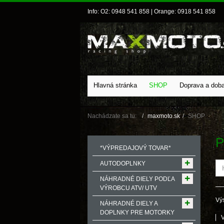
Info: O2: 0948 541 858 | Orange: 0918 541 858
Hlavná stránka
SHOP
Doprava a dob
Nachádzate sa tu:
maxmoto.sk
SHOP
P
*VÝPREDAJOVÝ TOVAR*
AUTODOPLNKY
NÁHRADNÉ DIELY PODĽA
VÝROBCU ATV/ UTV
Výs
NÁHRADNÉ DIELY A
DOPLNKY PRE MOTORKY