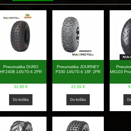
Pneumatika DURO
Pneumatika JOURNEY
Pneuma
HF240B 145/70-6 2PR
P330 145/70-6 18F 2PR
M6103 Pro
32,80 €
22,55 €
9