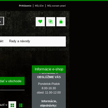
|
|
Prihlásenie
Môj účet
Môj zoznam prianí
Vyhľadať
akt
Rady a návody
Informácie e-shop
PORADÍME A
OBSLÚŽIME VÁS
dať v obchode
Pondelok-Piatok
8.00-16.30
obed: 11.00-12.00
Informácie,
aziť v:
objednávky: