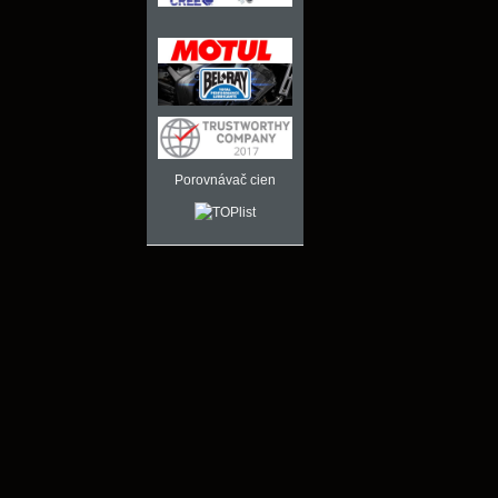
Porovnávač cien