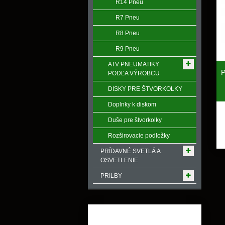
R14 Pneu
R7 Pneu
R8 Pneu
R9 Pneu
ATV PNEUMATIKY
P
PODĽA VÝROBCU
DISKY PRE ŠTVORKOLKY
Doplnky k diskom
Duše pre štvorkolky
Rozširovacie podložky
PRÍDAVNÉ SVETLÁ A
OSVETLENIE
PRILBY