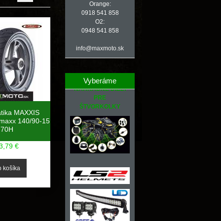
Orange:
0918 541 858
O2:
0948 541 858
info@maxmoto.sk
Vyberáme
NÁHRADNÉ DIELY
PRE
ŠTVORKOLKY
tika MAXXIS
maxx 140/90-15
70H
3,79 €