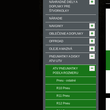
NÁHRADNÉ DIELY A
DOPLNKY PRE
ŠTVORKOLKY
NÁRADIE
NAVIJAKY
OBLEČENIE A DOPLNKY
OFFROAD
OLEJE A MAZIVÁ
PNEUMATIKY A DISKY
ATV/ UTV
ATV PNEUMATIKY
PODĽA ROZMERU
Pneu - ostatné
R10 Pneu
R11 Pneu
R12 Pneu