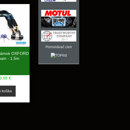
Porovnávač cien
 zámok OXFORD
ain - 1,5m
9,98 €