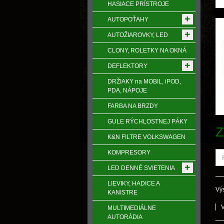
HASIACE PRÍSTROJE
AUTOPOŤAHY
AUTOŽIAROVKY, LED
CLONY, ROLETKY NA OKNÁ
DEFLEKTORY
DRŽIAKY na MOBIL, iPOD,
PDA, NÁPOJE
FARBA NA BRZDY
GULE RÝCHLOSTNEJ PÁKY
Z
K&N FILTRE VOLKSWAGEN
KOMPRESORY
LED DENNÉ SVIETENIA
LIEVIKY, HADICE A
Výs
KANISTRE
MULTIMEDIÁLNE
AUTORÁDIA