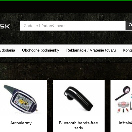
Vyhľadať
a dodania
Obchodné podmienky
Reklamácie / Vrátenie tovaru
Kont
Autoalarmy
Bluetooth hands-free
Inštala
sady