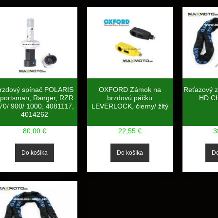
rzdový spínač POLARIS
OXFORD Zámok na
Reťazový
portsman, Ranger, RZR
brzdovú páčku
HD Ch
70/ 900/ 1000, 4081117,
LEVERLOCK, čierny/ žltý
4014262
80,00 €
22,55 €
3