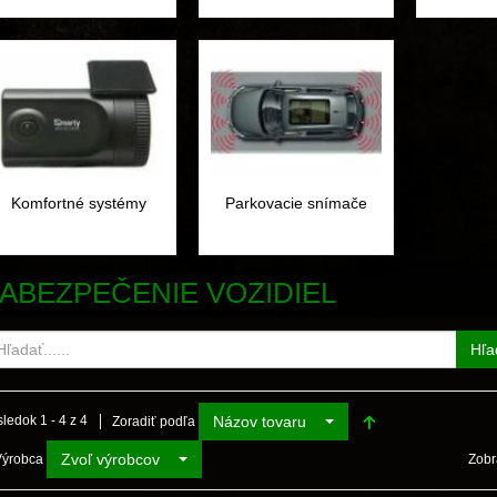
Komfortné systémy
Parkovacie snímače
ABEZPEČENIE VOZIDIEL
Hľa
Názov tovaru
ledok 1 - 4 z 4
Zoradiť podľa
Zvoľ výrobcov
Výrobca
Zobr