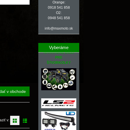
Orange:
0918 541 858
O2:
0948 541 858
info@maxmoto.sk
Vyberáme
NÁHRADNÉ DIELY
PRE
ŠTVORKOLKY
dať v obchode
aziť v: