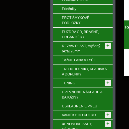
Prídavné zrkadlá
Priečníky
PROTIŠMYKOVÉ
PODLOŽKY
R
PÚZDRA CD, BRAŠNE,
ORGANIZÉRY
REZAW PLAST, zvýšený
okraj 28mm
ŤAŽNÉ LANÁ A TYČE
TROJUHOLNÍKY, KLADIVKÁ
A DOPLNKY
TUNING
UPEVNENIE NÁKLADU A
BATOŽINY
USKLADNENIE PNEU
VANIČKY DO KUFRU
XENONOVE SADY,