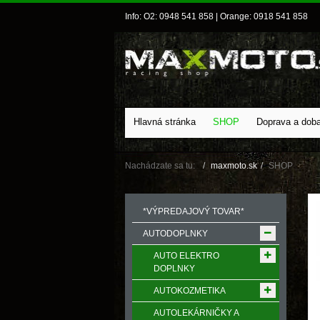
Info: O2: 0948 541 858 | Orange: 0918 541 858
Hlavná stránka
SHOP
Doprava a dob
Nachádzate sa tu:
maxmoto.sk
SHOP
*VÝPREDAJOVÝ TOVAR*
AUTODOPLNKY
AUTO ELEKTRO
DOPLNKY
AUTOKOZMETIKA
AUTOLEKÁRNIČKY A