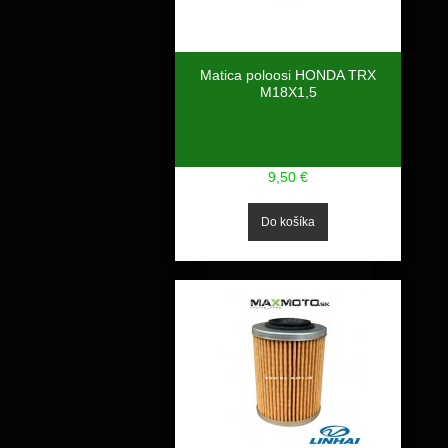
Matica poloosi HONDA TRX
M18X1,5
9,50 €