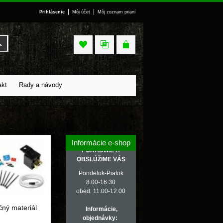
|
|
Prihlásenie
Môj účet
Môj zoznam prianí
Vyhľadať
akt
Rady a návody
Informácie e-shop
PORADÍME A
OBSLÚŽIME VÁS
Pondelok-Piatok
8.00-16.30
obed: 11.00-12.00
čný materiál
Informácie,
objednávky: