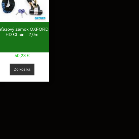
eťazový zámok OXFORD
HD Chain - 2,0m
50,23 €