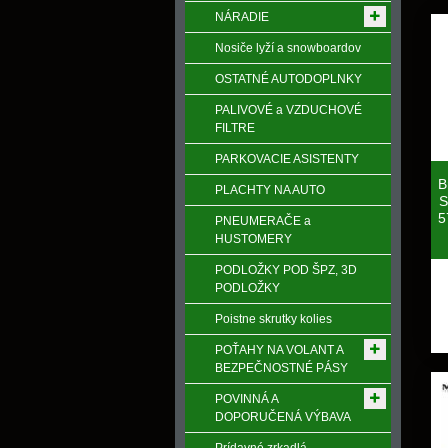
NÁRADIE
Nosiče lyží a snowboardov
OSTATNÉ AUTODOPLNKY
PALIVOVÉ a VZDUCHOVÉ
FILTRE
PARKOVACIE ASISTENTY
B
PLACHTY NA AUTO
S
5
PNEUMERAČE a
HUSTOMERY
PODLOŽKY POD ŠPZ, 3D
PODLOŽKY
Poistne skrutky kolies
POŤAHY NA VOLANT A
BEZPEČNOSTNÉ PÁSY
POVINNÁ A
DOPORUČENÁ VÝBAVA