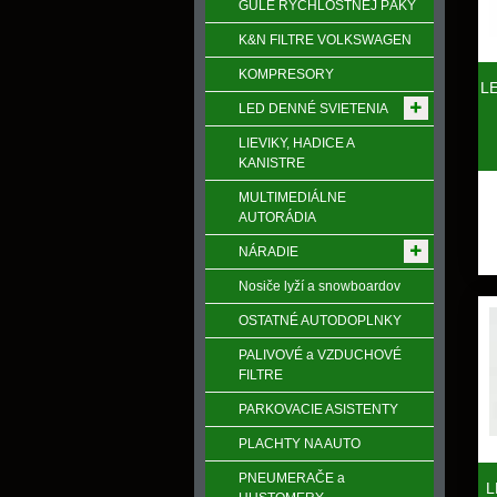
GULE RÝCHLOSTNEJ PÁKY
K&N FILTRE VOLKSWAGEN
KOMPRESORY
LE
LED DENNÉ SVIETENIA
LIEVIKY, HADICE A
KANISTRE
MULTIMEDIÁLNE
AUTORÁDIA
NÁRADIE
Nosiče lyží a snowboardov
OSTATNÉ AUTODOPLNKY
PALIVOVÉ a VZDUCHOVÉ
FILTRE
PARKOVACIE ASISTENTY
PLACHTY NA AUTO
PNEUMERAČE a
L