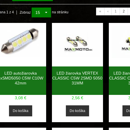
«
‹
1
2
15
ana 1 z 4
na stránku
Zobraz
LED autožiarovka
LED žiarovka VERTEX
LED žia
4xSMD5050 C5W C10W
CLASSIC C5W 2SMD 5050
CLASSIC 
42mm
31MM
3,08 €
2,56 €