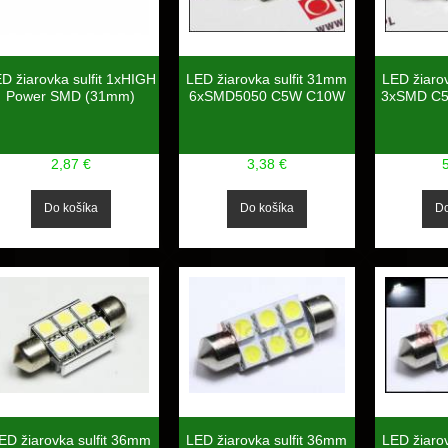
D žiarovka sulfit 1xHIGH
LED žiarovka sulfit 31mm
LED žiaro
Power SMD (31mm)
6xSMD5050 C5W C10W
3xSMD C
2,87 €
3,38 €
ED žiarovka sulfit 36mm
LED žiarovka sulfit 36mm
LED žiaro