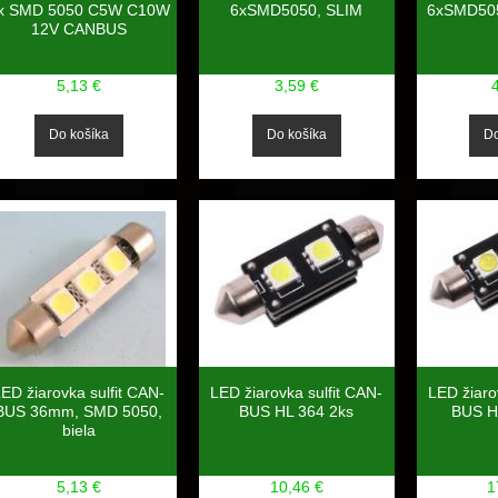
x SMD 5050 C5W C10W
6xSMD5050, SLIM
6xSMD50
12V CANBUS
5,13 €
3,59 €
ED žiarovka sulfit CAN-
LED žiarovka sulfit CAN-
LED žiaro
BUS 36mm, SMD 5050,
BUS HL 364 2ks
BUS H
biela
5,13 €
10,46 €
1