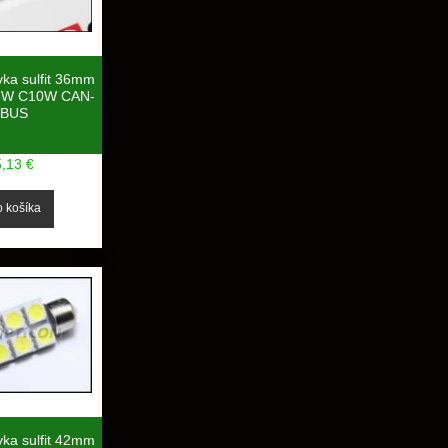
vka sulfit 36mm
5W C10W CAN-
BUS
5,13 €
vka sulfit 42mm