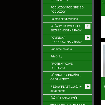
HUSTOMERY
6
PODLOŽKY POD ŠPZ, 3D
PODLOŽKY
Poistne skrutky kolies
POŤAHY NA VOLANT A
BEZPEČNOSTNÉ PÁSY
POVINNÁ A
DOPORUČENÁ VÝBAVA
Prídavné zrkadlá
Priečníky
PROTIŠMYKOVÉ
PODLOŽKY
PÚZDRA CD, BRAŠNE,
ORGANIZÉRY
L
REZAW PLAST, zvýšený
okraj 28mm
ŤAŽNÉ LANÁ A TYČE