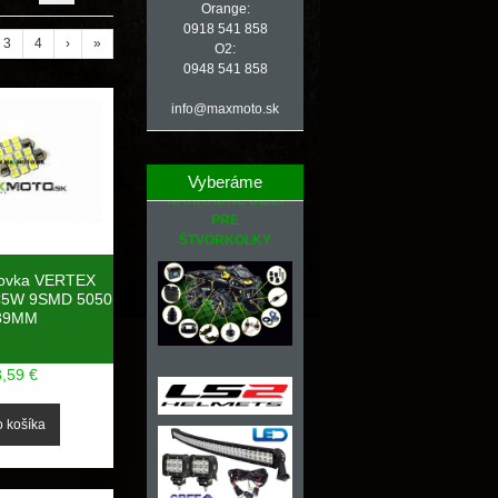
Orange:
0918 541 858
3
4
›
»
O2:
0948 541 858
info@maxmoto.sk
Vyberáme
NÁHRADNÉ DIELY
PRE
ŠTVORKOLKY
rovka VERTEX
C5W 9SMD 5050
39MM
3,59 €