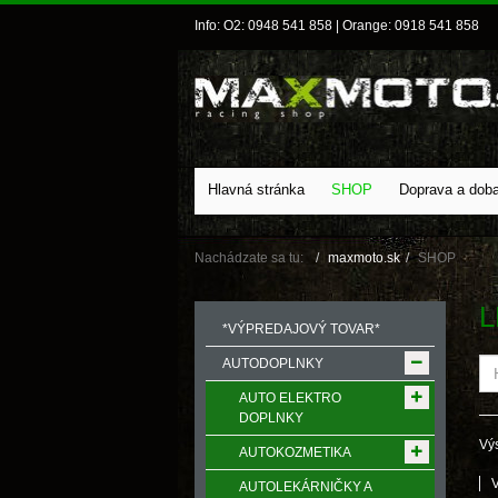
Info: O2: 0948 541 858 | Orange: 0918 541 858
Hlavná stránka
SHOP
Doprava a dob
Nachádzate sa tu:
maxmoto.sk
SHOP
L
*VÝPREDAJOVÝ TOVAR*
AUTODOPLNKY
AUTO ELEKTRO
DOPLNKY
Výs
AUTOKOZMETIKA
AUTOLEKÁRNIČKY A