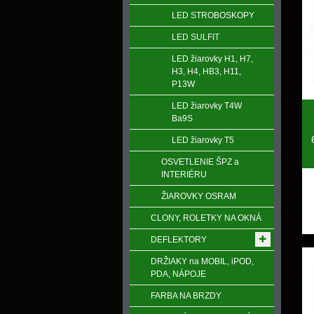
LED STROBOSKOPY
LED SULFIT
LED žiarovky H1, H7,
H3, H4, HB3, H11,
P13W
LED žiarovky T4W
Ba9S
LED žiarovky T5
OSVETLENIE ŠPZ a
INTERIÉRU
ŽIAROVKY OSRAM
CLONY, ROLETKY NA OKNÁ
DEFLEKTORY
DRŽIAKY na MOBIL, iPOD,
PDA, NÁPOJE
FARBA NA BRZDY