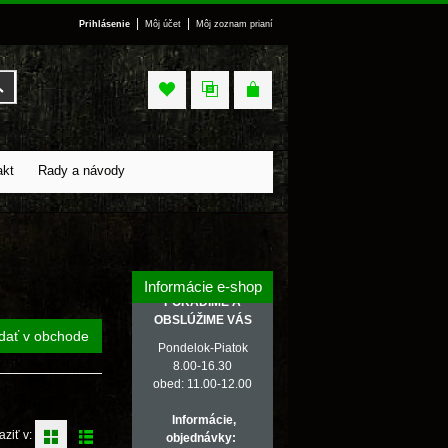
|
|
Prihlásenie
Môj účet
Môj zoznam prianí
Vyhľadať
akt
Rady a návody
Informácie e-shop
PORADÍME A
OBSLÚŽIME VÁS
dať v obchode
Pondelok-Piatok
8.00-16.30
obed: 11.00-12.00
Informácie,
aziť v:
objednávky: