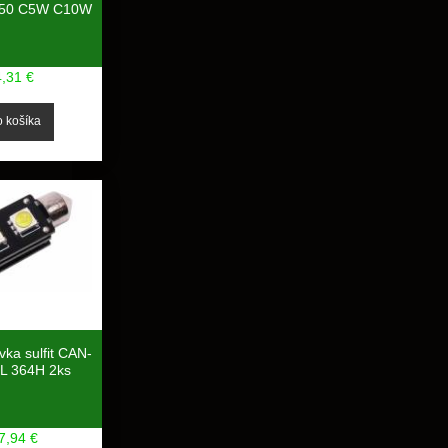
50 C5W C10W
4,31 €
vka sulfit CAN-
L 364H 2ks
7,94 €