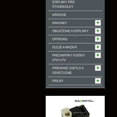
DOPLNKY PRE
ŠTVORKOLKY
NÁRADIE
NAVIJAKY
OBLEČENIE A DOPLNKY
OFFROAD
OLEJE A MAZIVÁ
PNEUMATIKY A DISKY
ATV/ UTV
PRÍDAVNÉ SVETLÁ A
OSVETLENIE
PRILBY