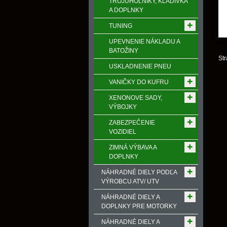
TROJUHOLNÍKY, KLADIVKÁ
A DOPLNKY
TUNING
UPEVNENIE NÁKLADU A
BATOŽINY
Str
USKLADNENIE PNEU
VANIČKY DO KUFRU
XENONOVE SADY,
VÝBOJKY
ZABEZPEČENIE
VOZIDIEL
ZIMNÁ VÝBAVA A
DOPLNKY
NÁHRADNÉ DIELY PODĽA
VÝROBCU ATV/ UTV
NÁHRADNÉ DIELY A
DOPLNKY PRE MOTORKY
NÁHRADNÉ DIELY A