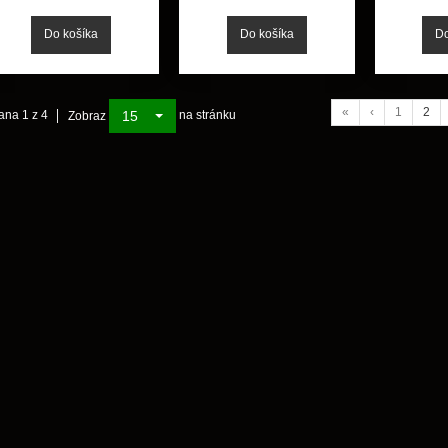
«
‹
1
2
15
ana 1 z 4
na stránku
Zobraz