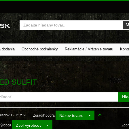
Vyhľadať
a dodania
Obchodné podmienky
Reklamácie / Vrátenie tovaru
Kont
ED SULFIT
Hľa
Názov tovaru
ledok 1 - 15 z 51
Zoradiť podľa
Zvoľ výrobcov
Výrobca
Zobr