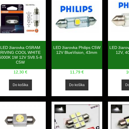
LED žiarovka OSRAM
LED žiarovka Philips C5W
LED žiaro
RIVING COOL WHITE
12V BlueVision, 43mm
12V, 4
6000K 1W 12V SV8.5-8
C5W
12,30 €
11,79 €
1