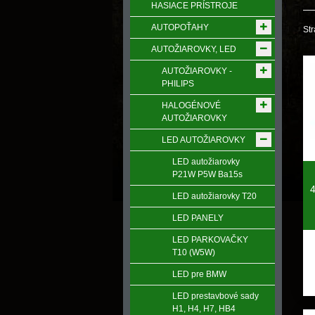
HASIACE PRÍSTROJE
AUTOPOŤAHY
Str
AUTOŽIAROVKY, LED
AUTOŽIAROVKY -
PHILIPS
HALOGÉNOVÉ
AUTOŽIAROVKY
LED AUTOŽIAROVKY
LED autožiarovky
P21W P5W Ba15s
LED autožiarovky T20
LED PANELY
LED PARKOVAČKY
T10 (W5W)
LED pre BMW
LED prestavbové sady
H1, H4, H7, HB4