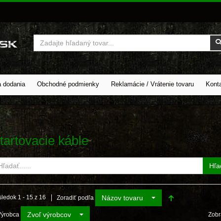
Vyhľadať
a dodania
Obchodné podmienky
Reklamácie / Vrátenie tovaru
Kont
tartovacie káble
Hľa
Názov tovaru
ledok 1 - 15 z 16
Zoradiť podľa
Zvoľ výrobcov
Výrobca
Zobr