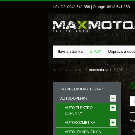
Info: O2: 0948 541 858 | Orange: 0918 541 858
Hlavná stránka
SHOP
Doprava a dob
Nachádzate sa tu:
maxmoto.sk
SHOP
Š
*VÝPREDAJOVÝ TOVAR*
AUTODOPLNKY
AUTO ELEKTRO
DOPLNKY
Výs
AUTOKOZMETIKA
AUTOLEKÁRNIČKY A