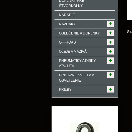
DOPLNKY PRE
ŠTVORKOLKY
NÁRADIE
NAVIJAKY
Str
OBLEČENIE A DOPLNKY
OFFROAD
OLEJE A MAZIVÁ
PNEUMATIKY A DISKY
ATV/ UTV
PRÍDAVNÉ SVETLÁ A
OSVETLENIE
PRILBY