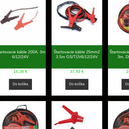
artovacie káble 200A, 3m
Štartovacie káble 25mm2
Štartovac
6/12/24V
3.5m GS/TÜV6/12/24V
3m, D
15,38 €
37,93 €
2