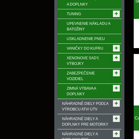
Š
A DOPLNKY
TUNING
UPEVNENIE NÁKLADU A
BATOŽINY
USKLADNENIE PNEU
VANIČKY DO KUFRU
XENONOVE SADY,
VÝBOJKY
ZABEZPEČENIE
VOZIDIEL
ZIMNÁ VÝBAVA A
DOPLNKY
NÁHRADNÉ DIELY PODĽA
VÝROBCU ATV/ UTV
C
NÁHRADNÉ DIELY A
DOPLNKY PRE MOTORKY
NÁHRADNÉ DIELY A