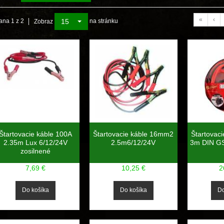
«
‹
15
ana 1 z 2
na stránku
Zobraz
Štartovacie káble 100A
Štartovacie káble 16mm2
Štartovac
2.35m Lux 6/12/24V
2.5m6/12/24V
3m DIN GS
zosilnené
7,69 €
10,25 €
2