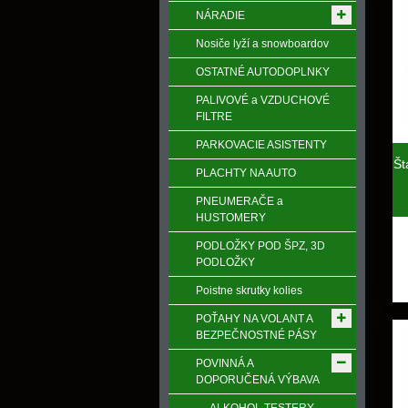
NÁRADIE
Nosiče lyží a snowboardov
OSTATNÉ AUTODOPLNKY
PALIVOVÉ a VZDUCHOVÉ
FILTRE
PARKOVACIE ASISTENTY
Št
PLACHTY NA AUTO
PNEUMERAČE a
HUSTOMERY
PODLOŽKY POD ŠPZ, 3D
PODLOŽKY
Poistne skrutky kolies
POŤAHY NA VOLANT A
BEZPEČNOSTNÉ PÁSY
POVINNÁ A
DOPORUČENÁ VÝBAVA