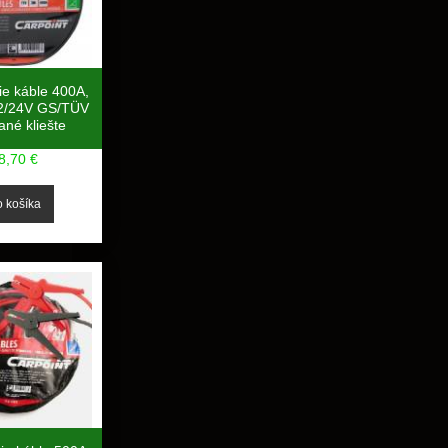
ie káble 400A,
2/24V GS/TÜV
ané kliešte
8,70 €