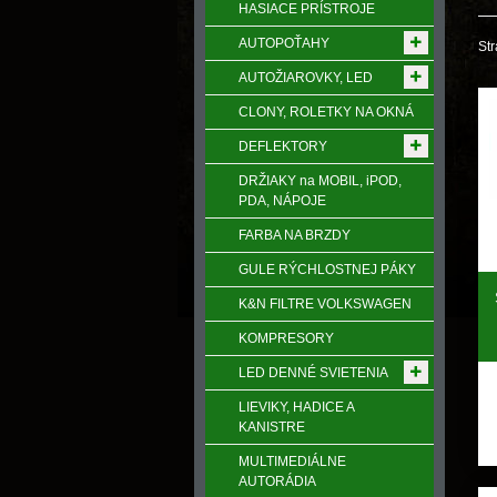
HASIACE PRÍSTROJE
AUTOPOŤAHY
Str
AUTOŽIAROVKY, LED
CLONY, ROLETKY NA OKNÁ
DEFLEKTORY
DRŽIAKY na MOBIL, iPOD,
PDA, NÁPOJE
FARBA NA BRZDY
GULE RÝCHLOSTNEJ PÁKY
K&N FILTRE VOLKSWAGEN
KOMPRESORY
LED DENNÉ SVIETENIA
LIEVIKY, HADICE A
KANISTRE
MULTIMEDIÁLNE
AUTORÁDIA