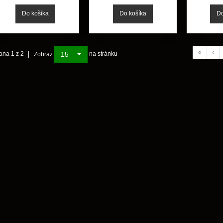
«
‹
15
ana 1 z 2
na stránku
Zobraz