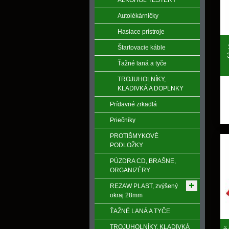
ALKOHOL TESTERY
Autolékárničky
Hasiace prístroje
Štartovacie káble
Ťažné laná a tyče
TROJUHOLNÍKY,
KLADIVKÁ A DOPLNKY
Prídavné zrkadlá
Priečníky
PROTIŠMYKOVÉ
PODLOŽKY
PÚZDRA CD, BRAŠNE,
ORGANIZÉRY
REZAW PLAST, zvýšený
okraj 28mm
ŤAŽNÉ LANÁ A TYČE
TROJUHOLNÍKY, KLADIVKÁ