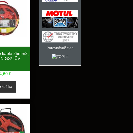
Porovnávač cien
ie káble 25mm2,
IN GS/TÜV
4,60 €