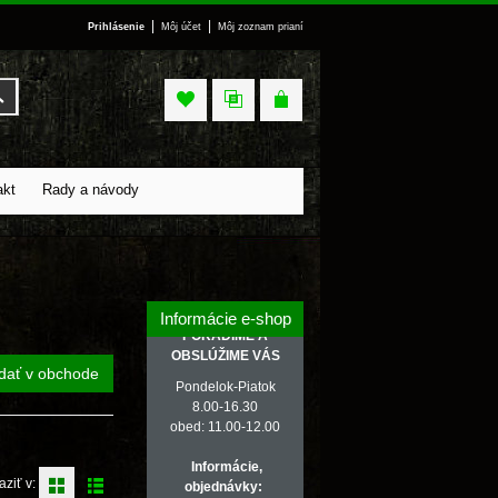
|
|
Prihlásenie
Môj účet
Môj zoznam prianí
Vyhľadať
akt
Rady a návody
Informácie e-shop
PORADÍME A
OBSLÚŽIME VÁS
dať v obchode
Pondelok-Piatok
8.00-16.30
obed: 11.00-12.00
Informácie,
aziť v:
objednávky: