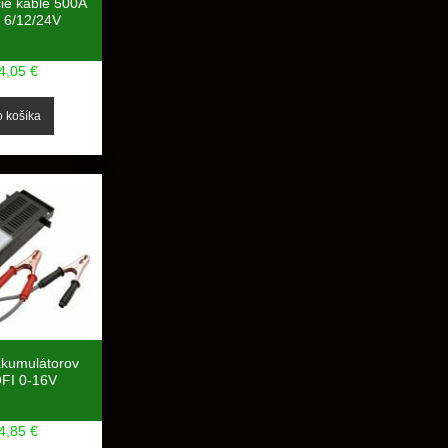
cie káble 500A
 6/12/24V
4,05 €
akumulátorov
FI 0-16V
4,85 €