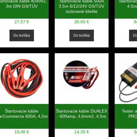
tartovacie káble 40mm2,
Štartovacie káble 500A
Štartova
3m DIN GS/TÜV
3.5m 6/12/24V GS/TÜV
4.5m
izolované kliešte
27,57 €
30,65 €
8
Štartovacie káble
Štartovacie káble DUALEX
Tester 
arCommerce 600A, 4,5m
- 600amp, 4,6mm2, 4,5m
PRO
19,48 €
14,35 €
3