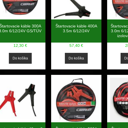
Štartovacie káble 300A
Štartovacie káble 400A
Štartovac
3.0m 6/12/24V GS/TÜV
3.5m 6/12/24V
3.0m 6/1
izolov
12,30 €
57,40 €
2