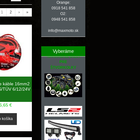
Orange:
0918 541 858
1
2
›
»
O2:
0948 541 858
info@maxmoto.sk
Vyberáme
NÁHRADNÉ DIELY
PRE
ŠTVORKOLKY
ie káble 16mm2
/TÜV 6/12/24V
6,65 €