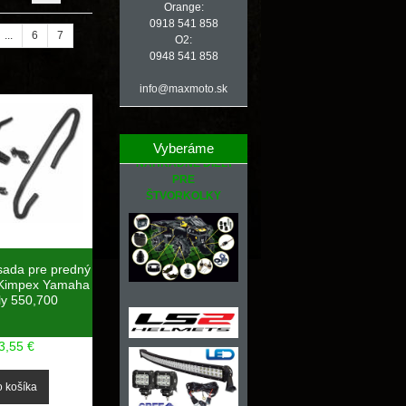
Orange:
0918 541 858
...
6
7
O2:
0948 541 858
info@maxmoto.sk
Vyberáme
NÁHRADNÉ DIELY
PRE
ŠTVORKOLKY
sada pre predný
 Kimpex Yamaha
ly 550,700
3,55 €