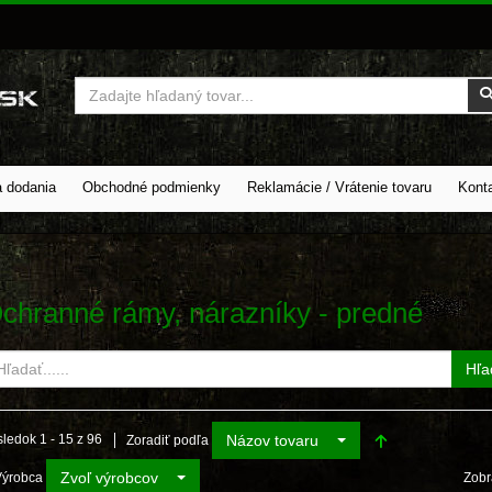
Vyhľadať
a dodania
Obchodné podmienky
Reklamácie / Vrátenie tovaru
Kont
chranné rámy, nárazníky - predné
Hľa
Názov tovaru
ledok 1 - 15 z 96
Zoradiť podľa
Zvoľ výrobcov
Výrobca
Zobr