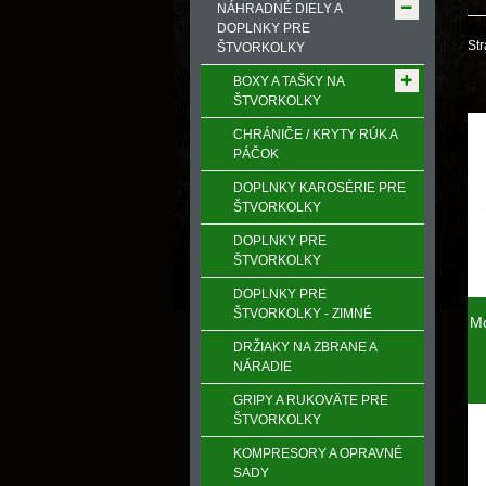
NÁHRADNÉ DIELY A
DOPLNKY PRE
Str
ŠTVORKOLKY
BOXY A TAŠKY NA
ŠTVORKOLKY
CHRÁNIČE / KRYTY RÚK A
PÁČOK
DOPLNKY KAROSÉRIE PRE
ŠTVORKOLKY
DOPLNKY PRE
ŠTVORKOLKY
DOPLNKY PRE
ŠTVORKOLKY - ZIMNÉ
Mo
DRŽIAKY NA ZBRANE A
NÁRADIE
GRIPY A RUKOVӒTE PRE
ŠTVORKOLKY
KOMPRESORY A OPRAVNÉ
SADY