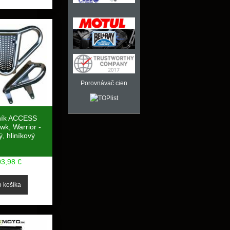
Porovnávač cien
ník ACCESS
k, Warrior -
, hliníkový
03,98 €