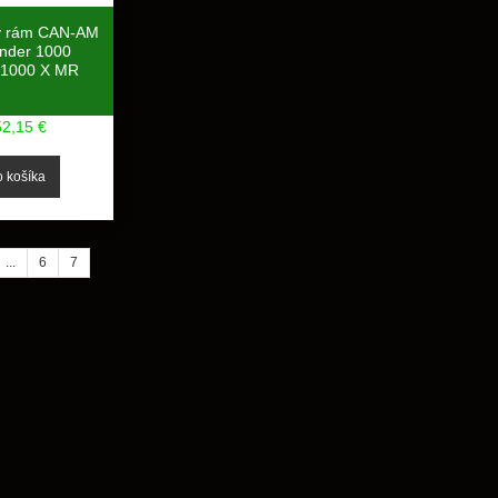
ý rám CAN-AM
ander 1000
1000 X MR
52,15 €
...
6
7