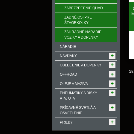
ZABEZPEČENIE QUAD
M
ZADNÉ OSI PRE
ŠTVORKOLKY
ZÁHRADNÉ NÁRADIE,
VOZÍKY A DOPLNKY
NÁRADIE
NAVIJAKY
OBLEČENIE A DOPLNKY
Str
OFFROAD
OLEJE A MAZIVÁ
PNEUMATIKY A DISKY
ATV/ UTV
PRÍDAVNÉ SVETLÁ A
OSVETLENIE
PRILBY