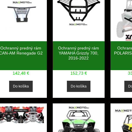
Ochranný predný rám
Ochranný predný rám
Ochran
CAN-AM Renegade G2
YAMAHA Grizzly 700,
POLARIS
2016-2022
142,48 €
152,73 €
3