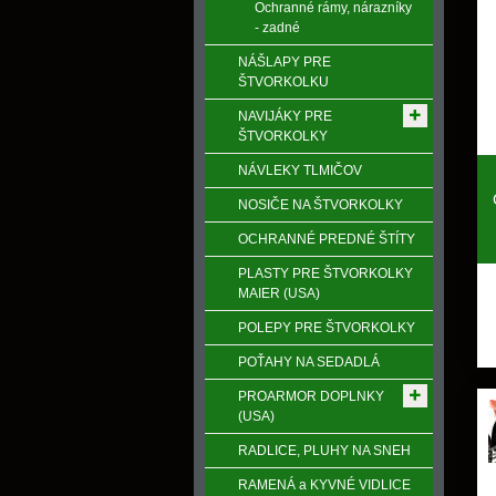
Ochranné rámy, nárazníky
- zadné
NÁŠLAPY PRE
ŠTVORKOLKU
NAVIJÁKY PRE
ŠTVORKOLKY
NÁVLEKY TLMIČOV
NOSIČE NA ŠTVORKOLKY
OCHRANNÉ PREDNÉ ŠTÍTY
PLASTY PRE ŠTVORKOLKY
MAIER (USA)
POLEPY PRE ŠTVORKOLKY
POŤAHY NA SEDADLÁ
PROARMOR DOPLNKY
(USA)
RADLICE, PLUHY NA SNEH
RAMENÁ a KYVNÉ VIDLICE