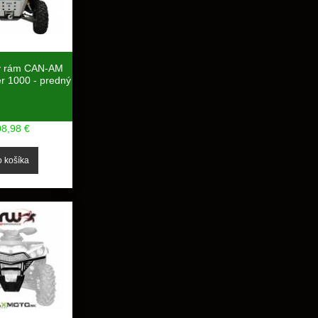
ý rám CAN-AM
 1000 - predný
08,98 €