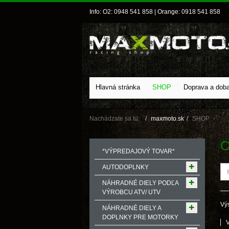
Info: O2: 0948 541 858 | Orange: 0918 541 858
Hlavná stránka
SHOP
Doprava a dob
Nachádzate sa tu:
maxmoto.sk
SHOP
O
*VÝPREDAJOVÝ TOVAR*
AUTODOPLNKY
NÁHRADNÉ DIELY PODĽA
VÝROBCU ATV/ UTV
Výs
NÁHRADNÉ DIELY A
DOPLNKY PRE MOTORKY