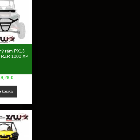
ný rám PX13
 RZR 1000 XP
39,28 €