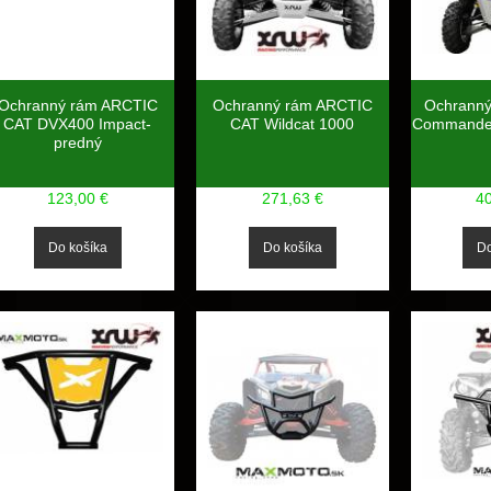
Ochranný rám ARCTIC
Ochranný rám ARCTIC
Ochrann
CAT DVX400 Impact-
CAT Wildcat 1000
Commander
predný
123,00 €
271,63 €
4