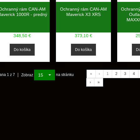
Ochranný rám CAN-AM
Ochranný rám CAN-AM
Ochrann
averick 1000R - predný
Maverick X3 XRS
Outl
MAXX/
348,50 €
373,10 €
2
«
‹
1
2
3
4
15
ana 1 z 7
na stránku
Zobraz
›
»