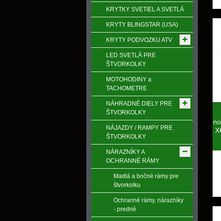
KRYTKY SVETIEL A SVETLÁ
KRYTY BLINGSTAR (USA)
KRYTY PODVOZKU ATV
LED SVETLÁ PRE
ŠTVORKOLKY
MOTOHODINY a
TACHOMETRE
NÁHRADNÉ DIELY PRE
ŠTVORKOLKY
no
NÁJAZDY / RAMPY PRE
X
ŠTVORKOLKY
NÁRAZNÍKY A
OCHRANNÉ RÁMY
Madlá a bočné rámy pre
štvorkolku
Ochranné rámy, nárazníky
- predné