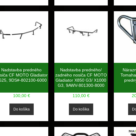
Nadstavba predného
Nadstavba predného/
Náraz
siča CF MOTO Gladiator
zadného nosiča CF MOTO
Tomahaw
625, 9DS#-802100-6000
Gladiator X850 G3/ X1000
predný
G3, 9AWV-801300-8000
100,00 €
110,00 €
2