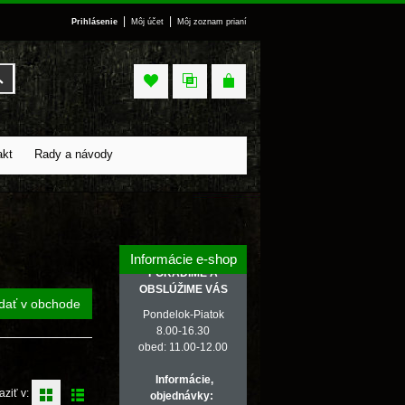
|
|
Prihlásenie
Môj účet
Môj zoznam prianí
Vyhľadať
akt
Rady a návody
Informácie e-shop
PORADÍME A
OBSLÚŽIME VÁS
dať v obchode
Pondelok-Piatok
8.00-16.30
obed: 11.00-12.00
Informácie,
aziť v:
objednávky: