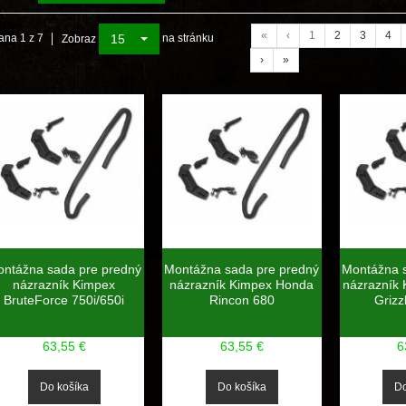
«
‹
1
2
3
4
15
ana 1 z 7
na stránku
Zobraz
›
»
ntážna sada pre predný
Montážna sada pre predný
Montážna 
názrazník Kimpex
názrazník Kimpex Honda
názrazník
BruteForce 750i/650i
Rincon 680
Grizz
63,55 €
63,55 €
6