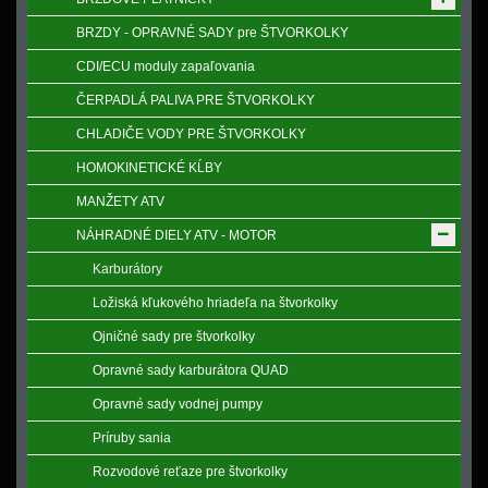
BRZDY - OPRAVNÉ SADY pre ŠTVORKOLKY
CDI/ECU moduly zapaľovania
ČERPADLÁ PALIVA PRE ŠTVORKOLKY
CHLADIČE VODY PRE ŠTVORKOLKY
HOMOKINETICKÉ KĹBY
MANŽETY ATV
NÁHRADNÉ DIELY ATV - MOTOR
Karburátory
Ložiská kľukového hriadeľa na štvorkolky
Ojničné sady pre štvorkolky
Opravné sady karburátora QUAD
Opravné sady vodnej pumpy
Príruby sania
Rozvodové reťaze pre štvorkolky