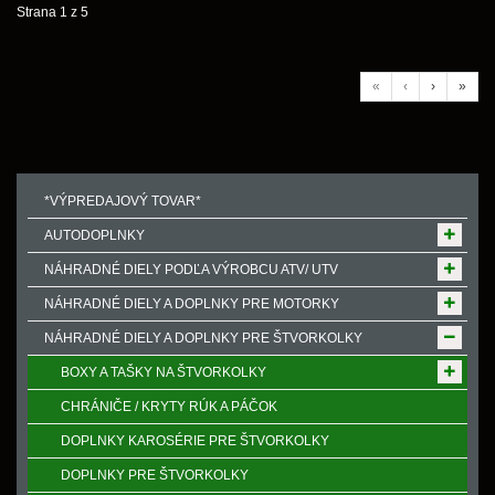
Strana 1 z 5
«
‹
›
»
*VÝPREDAJOVÝ TOVAR*
AUTODOPLNKY
NÁHRADNÉ DIELY PODĽA VÝROBCU ATV/ UTV
NÁHRADNÉ DIELY A DOPLNKY PRE MOTORKY
NÁHRADNÉ DIELY A DOPLNKY PRE ŠTVORKOLKY
BOXY A TAŠKY NA ŠTVORKOLKY
CHRÁNIČE / KRYTY RÚK A PÁČOK
DOPLNKY KAROSÉRIE PRE ŠTVORKOLKY
DOPLNKY PRE ŠTVORKOLKY