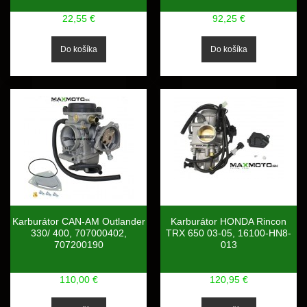
22,55 €
92,25 €
Karburátor CAN-AM Outlander
Karburátor HONDA Rincon
330/ 400, 707000402,
TRX 650 03-05, 16100-HN8-
707200190
013
110,00 €
120,95 €