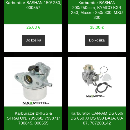
Karburátor BASHAN 150/ 250,
Karburátor BASHAN
000557
200/250ccm, KYMCO KXR
250, Maxxer 250/ 300, MXU
300
25,63 €
35,00 €
Karburátor BRIGS &
Karburátor CAN-AM DS 650/
STRATON, 799868/ 799871/
DS 650 X/ DS 650 BAJA, 00-
790845, 000555
07, 707200142