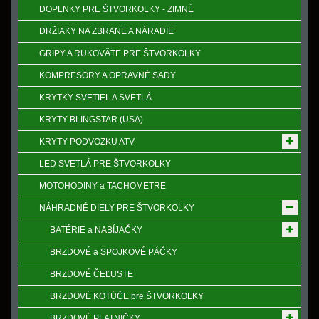
DOPLNKY PRE ŠTVORKOLKY - ZIMNÉ
DRŽIAKY NA ZBRANE A NÁRADIE
GRIPY A RUKOVӒTE PRE ŠTVORKOLKY
KOMPRESORY A OPRAVNÉ SADY
KRYTKY SVETIEL A SVETLÁ
KRYTY BLINGSTAR (USA)
KRYTY PODVOZKU ATV
LED SVETLÁ PRE ŠTVORKOLKY
MOTOHODINY a TACHOMETRE
NÁHRADNÉ DIELY PRE ŠTVORKOLKY
BATÉRIE a NABÍJAČKY
BRZDOVÉ a SPOJKOVÉ PÁČKY
BRZDOVÉ ČEĽUSTE
BRZDOVÉ KOTÚČE pre ŠTVORKOLKY
BRZDOVÉ PLATNIČKY