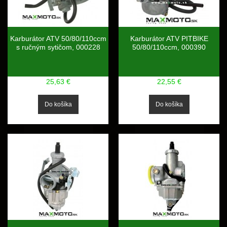
Karburátor ATV 50/80/110ccm
Karburátor ATV PITBIKE
s ručným sytičom, 000228
50/80/110ccm, 000390
25,63 €
22,55 €