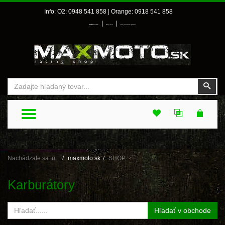
Info: O2: 0948 541 858 | Orange: 0918 541 858
|
|
Prihlásenie
Môj účet
Môj zoznam prianí
Vyhľadať
Vyhľ
TOGGLE MENU
Nachádzate sa tu:
maxmoto.sk
SHOP
Karburátory
Hľadať v obchode