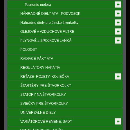
Tesnenie motora
NÁHRADNÉ DIELY ATV - PODVOZOK
Náhradné diely pre čínske štvorkolky
OLEJOVÉ A VZDUCHOVÉ FILTRE
PLYNOVÉ a SPOJKOVÉ LANKÁ
POLOOSY
RADIACE PÁKY ATV
REGULÁTORY NAPӒTIA
REŤAZE- ROZETY- KOLIEČKA
ŠTARTÉRY PRE ŠTVORKOLKY
STATORY NA ŠTVORKOLKY
SVIEČKY PRE ŠTVORKOLKY
UNIVERZÁLNE DIELY
VARIÁTOROVÉ REMENE, SADY