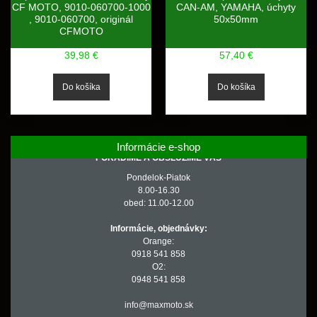
CF MOTO, 9010-060700-1000
CAN-AM, YAMAHA, úchyty
, 9010-060700, originál
50x50mm
CFMOTO
39,98 €
57,40 €
Informácie e-shop
PORADÍME A OBSLÚŽIME VÁS
Pondelok-Piatok
8.00-16.30
obed: 11.00-12.00
Informácie, objednávky:
Orange:
0918 541 858
O2:
0948 541 858
info@maxmoto.sk