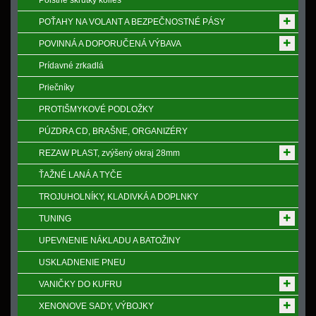
Poistne skrutky kolies
POŤAHY NA VOLANT A BEZPEČNOSTNÉ PÁSY
POVINNÁ A DOPORUČENÁ VÝBAVA
Prídavné zrkadlá
Priečníky
PROTIŠMYKOVÉ PODLOŽKY
PÚZDRA CD, BRAŠNE, ORGANIZÉRY
REZAW PLAST, zvýšený okraj 28mm
ŤAŽNÉ LANÁ A TYČE
TROJUHOLNÍKY, KLADIVKÁ A DOPLNKY
TUNING
UPEVNENIE NÁKLADU A BATOŽINY
USKLADNENIE PNEU
VANIČKY DO KUFRU
XENONOVE SADY, VÝBOJKY