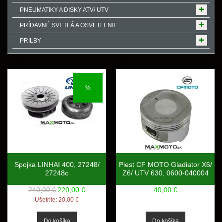
PNEUMATIKY A DISKY ATV/ UTV
PRÍDAVNÉ SVETLÁ A OSVETLENIE
PRILBY
%
Spojka LINHAI 400, 27248/
Piest CF MOTO Gladiator X6/
27248c
Z6/ UTV 630, 0600-040004
240,00 €
220,00 €
40,00 €
Ušetríte:
20,00 €