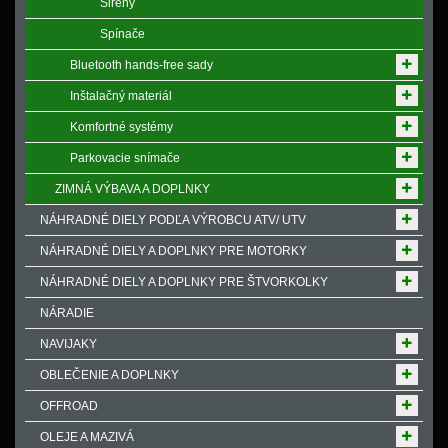
Sirény
Spínače
Bluetooth hands-free sady
Inštalačný materiál
Komfortné systémy
Parkovacie snímače
ZIMNÁ VÝBAVA A DOPLNKY
NÁHRADNÉ DIELY PODĽA VÝROBCU ATV/ UTV
NÁHRADNÉ DIELY A DOPLNKY PRE MOTORKY
NÁHRADNÉ DIELY A DOPLNKY PRE ŠTVORKOLKY
NÁRADIE
NAVIJAKY
OBLEČENIE A DOPLNKY
OFFROAD
OLEJE A MAZIVÁ