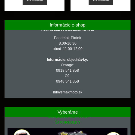
Informácie e-shop
PORADÍME A OBSLÚŽIME VÁS
Pondelok-Piatok
8.00-16.30
obed: 11.00-12.00
Informácie, objednávky:
Orange:
0918 541 858
O2:
0948 541 858
info@maxmoto.sk
Vyberáme
NÁHRADNÉ DIELY PRE
ŠTVORKOLKY