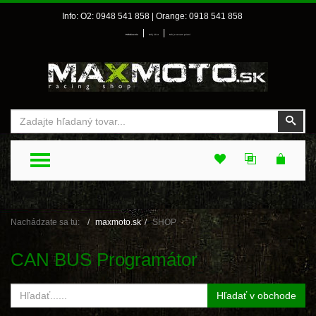
Info: O2: 0948 541 858 | Orange: 0918 541 858
|
|
Prihlásenie
Môj účet
Môj zoznam prianí
Vyhľadať
Vyhľ
TOGGLE MENU
Nachádzate sa tu:
maxmoto.sk
SHOP
CAN BUS Programátor
Hľadať v obchode