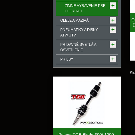
ZIMNÉ VYBAVENIE PRE
OFFROAD
O
OLEJE A MAZIVÁ
PNEUMATIKY A DISKY
ATV/ UTV
PRÍDAVNÉ SVETLÁ A
OSVETLENIE
PRILBY
Str
Poloos TGB Blade 600/ 1000,