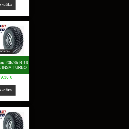
neu 235/85 R 16
L INSA-TURBO
79,38 €