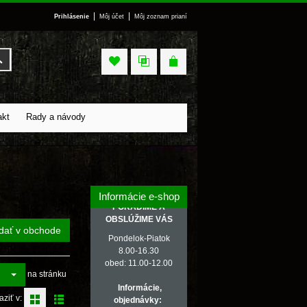
|
|
Prihlásenie
Môj účet
Môj zoznam prianí
Vyhľadať
akt
Rady a návody
Informácie e-shop
PORADÍME A
OBSLÚŽIME VÁS
dať v obchode
Pondelok-Piatok
8.00-16.30
obed: 11.00-12.00
na stránku
Informácie,
aziť v:
objednávky: