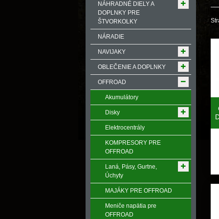
NÁHRADNÉ DIELY A
DOPLNKY PRE
Str
ŠTVORKOLKY
NÁRADIE
NAVIJAKY
OBLEČENIE A DOPLNKY
OFFROAD
Akumulátory
Disky
Elektrocentrály
KOMPRESORY PRE
OFFROAD
Laná, Pásy, Gurtne,
Úchyty
MAJÁKY PRE OFFROAD
Meniče napӓtia pre
OFFROAD