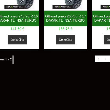
ffroad pneu 245/70 R 16
Offroad pneu 265/65 R 17
Offroad p
DAKAR TL INSA-TURBO
DAKAR TL INSA-TURBO
DAKAR T
147,60 €
153,75 €
1
«
‹
ana 1 z 2