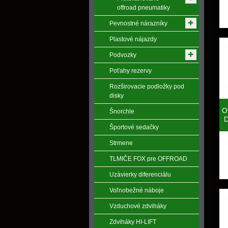
offroad pneumatiky
Pevnostné nárazníky
Plastové nájazdy
Podvozky
Poťahy rezervy
Rozširovacie podložky pod
disky
O
Šnorchle
Športové sedačky
Strmene
TLMIČE FOX pre OFFROAD
Uzávierky diferenciálu
Voľnobežné náboje
Vzduchové zdviháky
Zdviháky HI-LIFT