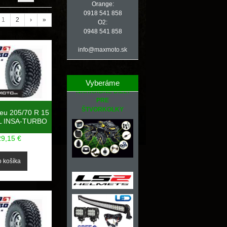
Orange:
0918 541 858
1
2
›
»
O2:
0948 541 858
info@maxmoto.sk
Vyberáme
NÁHRADNÉ DIELY
PRE
ŠTVORKOLKY
neu 205/70 R 15
L INSA-TURBO
29,15 €