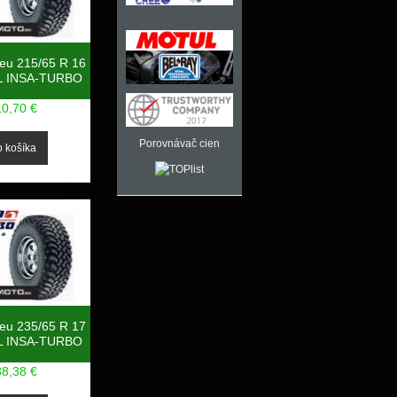
neu 215/65 R 16
L INSA-TURBO
10,70 €
Porovnávač cien
neu 235/65 R 17
L INSA-TURBO
38,38 €