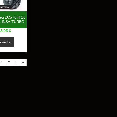
neu 265/70 R 16
L INSA-TURBO
66,05 €
1
2
›
»