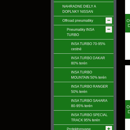
NAHRADNE DIELY A
DOPLNKY NISSAN
O
Offroad pneumatiky
Pneumatiky INSA
TURBO
INSA TURBO 70-95%
cestné
INSA TURBO DAKAR
80% terén
INSA TURBO
MOUNTAIN 50% terén
INSA TURBO RANGER
50% terén
INSA TURBO SAHARA
80-95% terén
O
INSA TURBO SPECIAL
TRACK 95% terén
Protektorovane