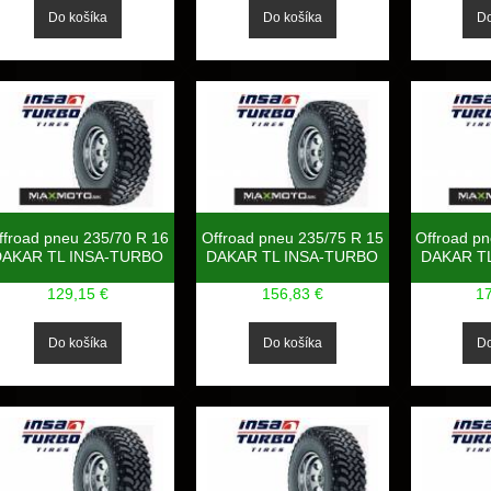
ffroad pneu 235/70 R 16
Offroad pneu 235/75 R 15
Offroad p
DAKAR TL INSA-TURBO
DAKAR TL INSA-TURBO
DAKAR T
129,15 €
156,83 €
1