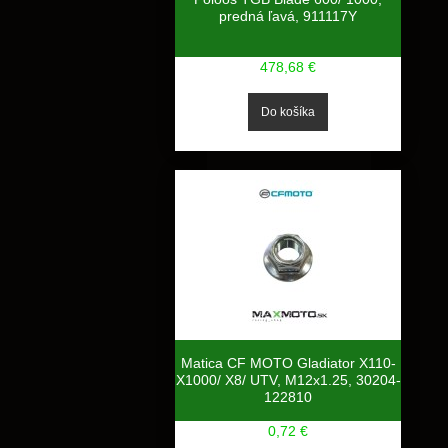
predná ľavá, 911117Y
478,68 €
Matica CF MOTO Gladiator X110-
X1000/ X8/ UTV, M12x1.25, 30204-
122810
0,72 €