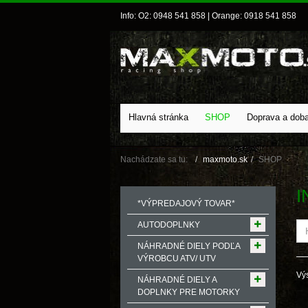
Info: O2: 0948 541 858 | Orange: 0918 541 858
Hlavná stránka
SHOP
Doprava a dob
Nachádzate sa tu:
maxmoto.sk
SHOP
I
*VÝPREDAJOVÝ TOVAR*
AUTODOPLNKY
NÁHRADNÉ DIELY PODĽA
VÝROBCU ATV/ UTV
Výs
NÁHRADNÉ DIELY A
DOPLNKY PRE MOTORKY