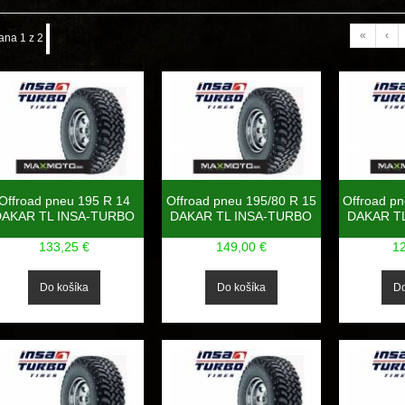
«
‹
ana 1 z 2
Offroad pneu 195 R 14
Offroad pneu 195/80 R 15
Offroad p
DAKAR TL INSA-TURBO
DAKAR TL INSA-TURBO
DAKAR T
133,25 €
149,00 €
1