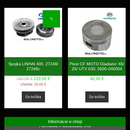
%
Spojka LINHAI 400, 27248/
Piest CF MOTO Gladiator X6/
27248c
Z6/ UTV 630, 0600-040004
240,00 €
220,00 €
40,00 €
Ušetríte:
20,00 €
Informácie e-shop
PORADÍME A OBSLÚŽIME VÁS