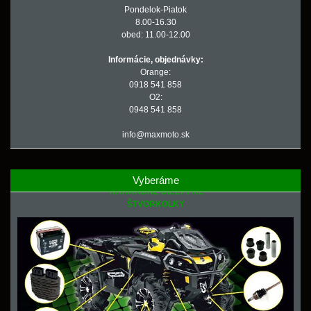
Pondelok-Piatok
8.00-16.30
obed: 11.00-12.00
Informácie, objednávky:
Orange:
0918 541 858
O2:
0948 541 858
info@maxmoto.sk
Vyberáme
NÁHRADNÉ DIELY PRE
ŠTVORKOLKY