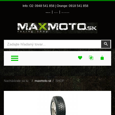
Info: O2: 0948 541 858 | Orange: 0918 541 858
|
|
Prihlásenie
Môj účet
Môj zoznam prianí
Vyhľadať
Vyhľ
TOGGLE MENU
Nachádzate sa tu:
maxmoto.sk
SHOP