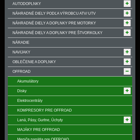
AUTODOPLNKY
NÁHRADNÉ DIELY PODĽA VÝROBCU ATV/ UTV
NÁHRADNÉ DIELY A DOPLNKY PRE MOTORKY
NÁHRADNÉ DIELY A DOPLNKY PRE ŠTVORKOLKY
NÁRADIE
NAVIJAKY
OBLEČENIE A DOPLNKY
OFFROAD
Akumulátory
Disky
Elektrocentrály
KOMPRESORY PRE OFFROAD
Laná, Pásy, Gurtne, Úchyty
MAJÁKY PRE OFFROAD
Meniče napӓtia pre OFFROAD