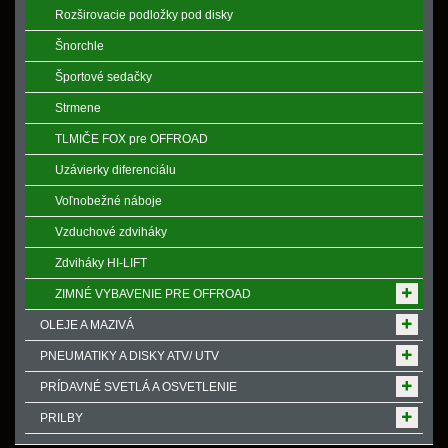
Rozširovacie podložky pod disky
Šnorchle
Športové sedačky
Strmene
TLMIČE FOX pre OFFROAD
Uzávierky diferenciálu
Voľnobežné náboje
Vzduchové zdviháky
Zdviháky HI-LIFT
ZIMNÉ VYBAVENIE PRE OFFROAD
OLEJE A MAZIVÁ
PNEUMATIKY A DISKY ATV/ UTV
PRÍDAVNÉ SVETLÁ A OSVETLENIE
PRILBY