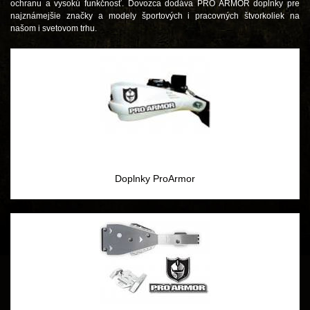
ochranu a vysokú funkčnosť. Dovozca dodáva PRO ARMOR doplnky pre
najznámejšie značky a modely športových i pracovných štvorkoliek na
našom i svetovom trhu.
Doplnky ProArmor