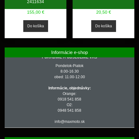
2411634
155,00 €
20,50 €
Informácie e-shop
PORADÍME A OBSLÚŽIME VÁS
Pondelok-Piatok
8.00-16.30
obed: 11.00-12.00
Informácie, objednávky:
Orange:
0918 541 858
O2:
0948 541 858
info@maxmoto.sk