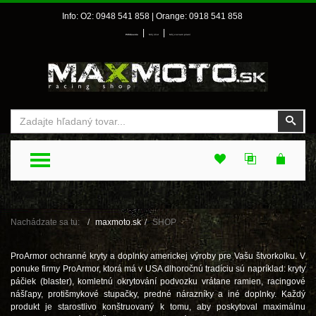
Info: O2: 0948 541 858 | Orange: 0918 541 858
|
|
Prihlásenie
Môj účet
Môj zoznam prianí
Vyhľadať
Vyhľ
TOGGLE MENU
Nachádzate sa tu:
maxmoto.sk
SHOP
ProArmor ochranné kryty a doplnky americkej výroby pre Vašu štvorkolku. V
ponuke firmy ProArmor, ktorá má v USA dlhoročnú tradíciu sú napríklad: kryty
páčiek (blaster), komletnú okrytování podvozku vrátane ramien, racingové
nášľapy, protišmykové stupačky, predné nárazníky a iné doplnky. Každý
produkt je starostlivo konštruovaný k tomu, aby poskytoval maximálnu