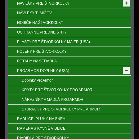
NAVIJÁKY PRE ŠTVORKOLKY
NÁVLEKY TLMIČOV
NOSIČE NA ŠTVORKOLKY
OCHRANNÉ PREDNÉ ŠTÍTY
PLASTY PRE ŠTVORKOLKY MAIER (USA)
POLEPY PRE ŠTVORKOLKY
POŤAHY NA SEDADLÁ
PROARMOR DOPLNKY (USA)
Doplnky ProArmor
KRYTY PRE ŠTVORKOLKY PRO ARMOR
NÁRAZNÍKY A MADLÁ PRO ARMOR
STUPAČKY PRE ŠTVORKOLKY PRO ARMOR
RADLICE, PLUHY NA SNEH
RAMENÁ a KYVNÉ VIDLICE
RIADIDLÁ PRE ŠTVORKOLKY