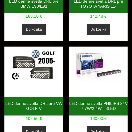
LED denné svetlá DRL pre
LED denné svetlá DRL pre
BMW E90/E91
TOYOTA YARIS 11-
168,10 €
142,48 €
LED denné svetlá DRL pre VW
LED denné svetlá PHILIPS 24V
GOLF V
7,7W/2,4W - 8LED
102,50 €
180,00 €