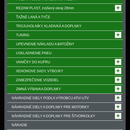
REZAW PLAST, zvýšený okraj 28mm
ŤAŽNÉ LANÁ A TYČE
TROJUHOLNÍKY, KLADIVKÁ A DOPLNKY
TUNING
UPEVNENIE NÁKLADU A BATOŽINY
USKLADNENIE PNEU
VANIČKY DO KUFRU
XENONOVE SADY, VÝBOJKY
ZABEZPEČENIE VOZIDIEL
ZIMNÁ VÝBAVA A DOPLNKY
NÁHRADNÉ DIELY PODĽA VÝROBCU ATV/ UTV
NÁHRADNÉ DIELY A DOPLNKY PRE MOTORKY
NÁHRADNÉ DIELY A DOPLNKY PRE ŠTVORKOLKY
NÁRADIE