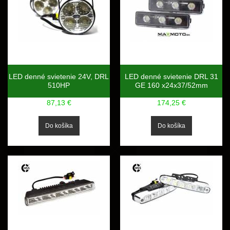
LED denné svietenie 24V, DRL
LED denné svietenie DRL 31
510HP
GE 160 x24x37/52mm
87,13 €
174,25 €