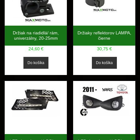
Držiak na riadidlá/ rám,
Držiaky reflektorov LAMPA,
univerzálny, 20-25mm
čierne
24,60 €
30,75 €