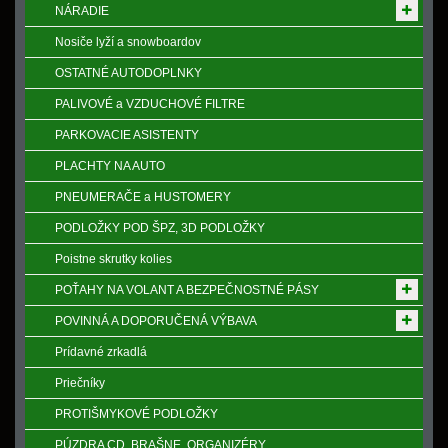
NÁRADIE
Nosiče lyží a snowboardov
OSTATNÉ AUTODOPLNKY
PALIVOVÉ a VZDUCHOVÉ FILTRE
PARKOVACIE ASISTENTY
PLACHTY NA AUTO
PNEUMERAČE a HUSTOMERY
PODLOŽKY POD ŠPZ, 3D PODLOŽKY
Poistne skrutky kolies
POŤAHY NA VOLANT A BEZPEČNOSTNÉ PÁSY
POVINNÁ A DOPORUČENÁ VÝBAVA
Prídavné zrkadlá
Priečníky
PROTIŠMYKOVÉ PODLOŽKY
PÚZDRA CD, BRAŠNE, ORGANIZÉRY