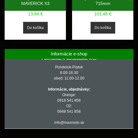
MAVERICK X3
715mm
13,84 €
101,48 €
Informácie e-shop
PORADÍME A OBSLÚŽIME VÁS
Pondelok-Piatok
8.00-16.30
obed: 11.00-12.00
Informácie, objednávky:
Orange:
0918 541 858
O2:
0948 541 858
info@maxmoto.sk