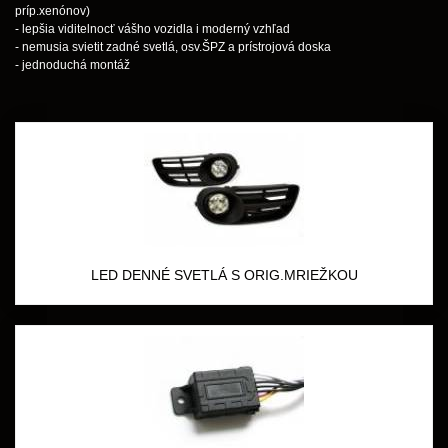
príp.xenónov)
- lepšia viditelnocť vášho vozidla i moderný vzhľad
- nemusia svietit zadné svetlá, osv.ŠPZ a prístrojová doska
- jednoduchá montáž
LED DENNÉ SVETLÁ S ORIG.MRIEŽKOU