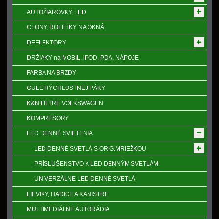
AUTOŽIAROVKY, LED
CLONY, ROLETKY NA OKNÁ
DEFLEKTORY
DRŽIAKY na MOBIL, iPOD, PDA, NÁPOJE
FARBA NA BRZDY
GULE RÝCHLOSTNEJ PÁKY
K&N FILTRE VOLKSWAGEN
KOMPRESORY
LED DENNÉ SVIETENIA
LED DENNÉ SVETLÁ S ORIG.MRIEŽKOU
PRÍSLUŠENSTVO K LED DENNÝM SVETLÁM
UNIVERZÁLNE LED DENNÉ SVETLÁ
LIEVIKY, HADICE A KANISTRE
MULTIMEDIÁLNE AUTORÁDIA