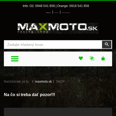
Info: O2: 0948 541 858 | Orange: 0918 541 858
|
|
Prihlásenie
Môj účet
Môj zoznam prianí
Vyhľadať
Vyhľ
TOGGLE MENU
Nachádzate sa tu:
maxmoto.sk
SHOP
Na čo si treba dať pozor!!!