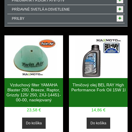
PNEUMATIKY A DISKY ATV/ UTV
PRÍDAVNÉ SVETLÁ A OSVETLENIE
PRILBY
Vzduchový filter YAMAHA
Tlmičový olej BEL RAY High
Blaster 200, Breeze, Raptor,
Performance Fork Oil 15W 1l
Grizzly 125/ 250, 2XJ-14451-
00-00, naolejovaný
23,58 €
14,86 €