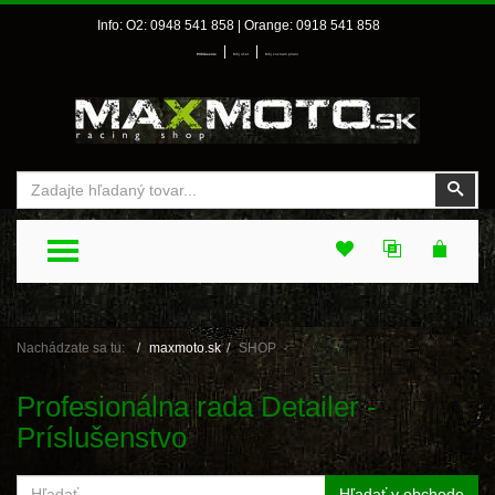
Info: O2: 0948 541 858 | Orange: 0918 541 858
|
|
Prihlásenie
Môj účet
Môj zoznam prianí
Vyhľadať
Vyhľ
TOGGLE MENU
Nachádzate sa tu:
maxmoto.sk
SHOP
Profesionálna rada Detailer -
Príslušenstvo
Hľadať v obchode