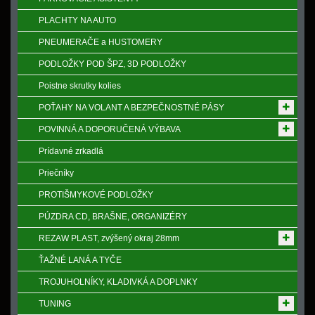
PLACHTY NA AUTO
PNEUMERAČE a HUSTOMERY
PODLOŽKY POD ŠPZ, 3D PODLOŽKY
Poistne skrutky kolies
POŤAHY NA VOLANT A BEZPEČNOSTNÉ PÁSY
POVINNÁ A DOPORUČENÁ VÝBAVA
Prídavné zrkadlá
Priečníky
PROTIŠMYKOVÉ PODLOŽKY
PÚZDRA CD, BRAŠNE, ORGANIZÉRY
REZAW PLAST, zvýšený okraj 28mm
ŤAŽNÉ LANÁ A TYČE
TROJUHOLNÍKY, KLADIVKÁ A DOPLNKY
TUNING