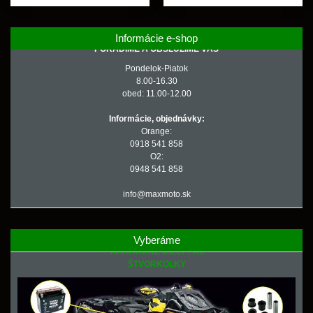
Informácie e-shop
PORADÍME A OBSLÚŽIME VÁS
Pondelok-Piatok
8.00-16.30
obed: 11.00-12.00
Informácie, objednávky:
Orange:
0918 541 858
O2:
0948 541 858
info@maxmoto.sk
Vyberáme
NÁHRADNÉ DIELY PRE
ŠTVORKOLKY