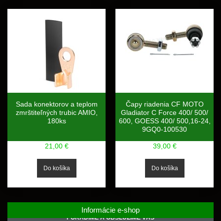
Sada konektorov a teplom
Čapy riadenia CF MOTO
zmrštiteľných trubic AMIO,
Gladiator C Force 400/ 500/
180ks
600, GOESS 400/ 500,16-24,
9GQ0-100530
21,00 €
39,00 €
Informácie e-shop
PORADÍME A OBSLÚŽIME VÁS