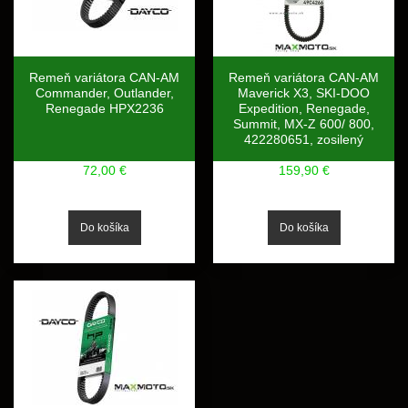
Remeň variátora CAN-AM
Remeň variátora CAN-AM
Commander, Outlander,
Maverick X3, SKI-DOO
Renegade HPX2236
Expedition, Renegade,
Summit, MX-Z 600/ 800,
422280651, zosilený
72,00 €
159,90 €