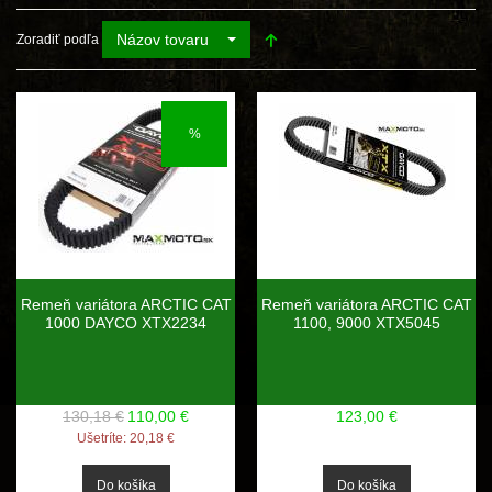
Názov tovaru
Zoradiť podľa
%
Remeň variátora ARCTIC CAT
Remeň variátora ARCTIC CAT
1000 DAYCO XTX2234
1100, 9000 XTX5045
130,18 €
110,00 €
123,00 €
Ušetríte:
20,18 €