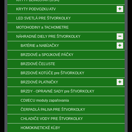
KRYTY BLINGSTAR (USA)
KRYTY PODVOZKU ATV
LED SVETLÁ PRE ŠTVORKOLKY
MOTOHODINY a TACHOMETRE
NÁHRADNÉ DIELY PRE ŠTVORKOLKY
BATÉRIE a NABÍJAČKY
BRZDOVÉ a SPOJKOVÉ PÁČKY
BRZDOVÉ ČEĽUSTE
BRZDOVÉ KOTÚČE pre ŠTVORKOLKY
BRZDOVÉ PLATNIČKY
BRZDY - OPRAVNÉ SADY pre ŠTVORKOLKY
CDI/ECU moduly zapaľovania
ČERPADLÁ PALIVA PRE ŠTVORKOLKY
CHLADIČE VODY PRE ŠTVORKOLKY
HOMOKINETICKÉ KĹBY