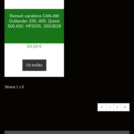
Remeň variátora CAN-AM
Outlander 330, 400, Quest
500,650, HP2035, 26G3628
50,00 €
Strana 1 z 6
«
‹
›
»