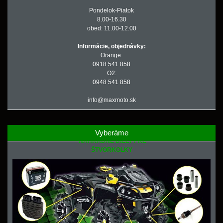
Pondelok-Piatok
8.00-16.30
obed: 11.00-12.00
Informácie, objednávky:
Orange:
0918 541 858
O2:
0948 541 858
info@maxmoto.sk
Vyberáme
NÁHRADNÉ DIELY PRE
ŠTVORKOLKY