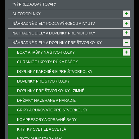
*VÝPREDAJOVÝ TOVAR*
AUTODOPLNKY
NÁHRADNÉ DIELY PODĽA VÝROBCU ATV/ UTV
NÁHRADNÉ DIELY A DOPLNKY PRE MOTORKY
NÁHRADNÉ DIELY A DOPLNKY PRE ŠTVORKOLKY
BOXY A TAŠKY NA ŠTVORKOLKY
CHRÁNIČE / KRYTY RÚK A PÁČOK
DOPLNKY KAROSÉRIE PRE ŠTVORKOLKY
DOPLNKY PRE ŠTVORKOLKY
DOPLNKY PRE ŠTVORKOLKY - ZIMNÉ
DRŽIAKY NA ZBRANE A NÁRADIE
GRIPY A RUKOVӒTE PRE ŠTVORKOLKY
KOMPRESORY A OPRAVNÉ SADY
KRYTKY SVETIEL A SVETLÁ