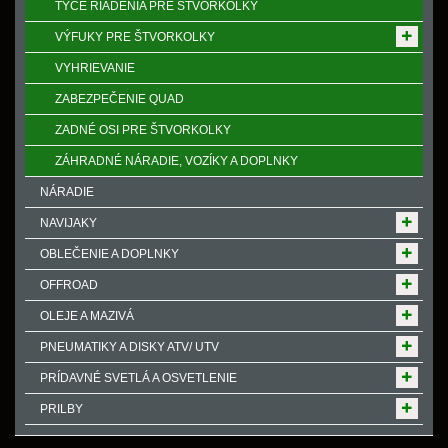
TYČE RIADENIA PRE ŠTVORKOLKY
VÝFUKY PRE ŠTVORKOLKY
VYHRIEVANIE
ZABEZPEČENIE QUAD
ZADNÉ OSI PRE ŠTVORKOLKY
ZÁHRADNÉ NÁRADIE, VOZÍKY A DOPLNKY
NÁRADIE
NAVIJAKY
OBLEČENIE A DOPLNKY
OFFROAD
OLEJE A MAZIVÁ
PNEUMATIKY A DISKY ATV/ UTV
PRÍDAVNÉ SVETLÁ A OSVETLENIE
PRILBY