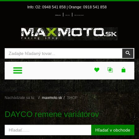
Info: O2: 0948 541 858 | Orange: 0918 541 858
|
|
Prihlásenie
Môj účet
Môj zoznam prianí
Vyhľadať
Vyhľ
TOGGLE MENU
Nachádzate sa tu:
maxmoto.sk
SHOP
DAYCO remene variátorov
Hľadať v obchode