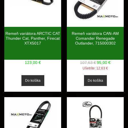
Remeň variátora ARCTIC CAT
Remeň variátora CAN-AM
Thunder Cat, Panther, Firecat
Comander Renegade
XTX5017
Outlander, 715000302
123,00 €
107,63 €
95,00 €
Ušetríte:
12,63 €