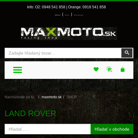
Info: O2: 0948 541 858 | Orange: 0918 541 858
|
|
Prihlásenie
Môj účet
Môj zoznam prianí
Vyhľadať
Vyhľ
TOGGLE MENU
Nachádzate sa tu:
maxmoto.sk
SHOP
LAND ROVER
Hľadať v obchode