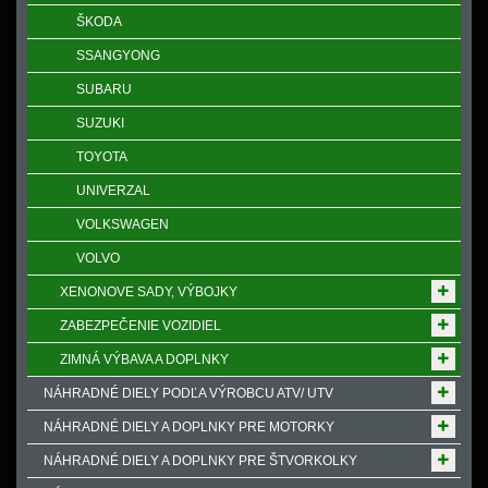
ŠKODA
SSANGYONG
SUBARU
SUZUKI
TOYOTA
UNIVERZAL
VOLKSWAGEN
VOLVO
XENONOVE SADY, VÝBOJKY
ZABEZPEČENIE VOZIDIEL
ZIMNÁ VÝBAVA A DOPLNKY
NÁHRADNÉ DIELY PODĽA VÝROBCU ATV/ UTV
NÁHRADNÉ DIELY A DOPLNKY PRE MOTORKY
NÁHRADNÉ DIELY A DOPLNKY PRE ŠTVORKOLKY