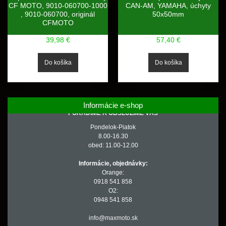
CF MOTO, 9010-060700-1000
CAN-AM, YAMAHA, úchyty
, 9010-060700, originál
50x50mm
CFMOTO
39,98 €
57,40 €
Informácie e-shop
PORADÍME A OBSLÚŽIME VÁS
Pondelok-Piatok
8.00-16.30
obed: 11.00-12.00
Informácie, objednávky:
Orange:
0918 541 858
O2:
0948 541 858
info@maxmoto.sk