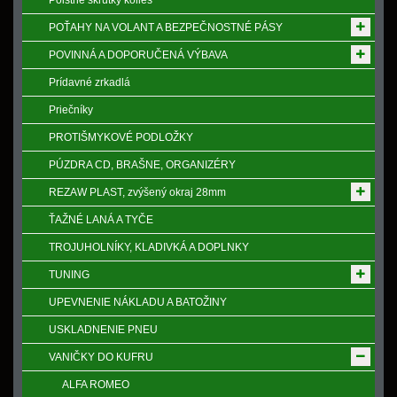
Poistne skrutky kolies
POŤAHY NA VOLANT A BEZPEČNOSTNÉ PÁSY
POVINNÁ A DOPORUČENÁ VÝBAVA
Prídavné zrkadlá
Priečníky
PROTIŠMYKOVÉ PODLOŽKY
PÚZDRA CD, BRAŠNE, ORGANIZÉRY
REZAW PLAST, zvýšený okraj 28mm
ŤAŽNÉ LANÁ A TYČE
TROJUHOLNÍKY, KLADIVKÁ A DOPLNKY
TUNING
UPEVNENIE NÁKLADU A BATOŽINY
USKLADNENIE PNEU
VANIČKY DO KUFRU
ALFA ROMEO