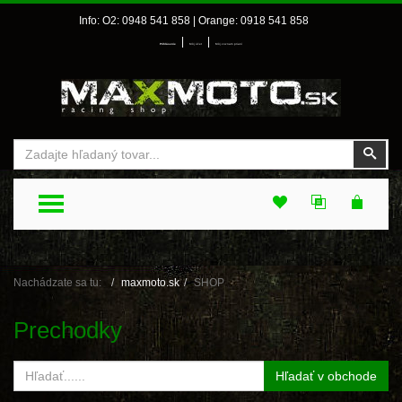
Info: O2: 0948 541 858 | Orange: 0918 541 858
|
|
Prihlásenie
Môj účet
Môj zoznam prianí
Vyhľadať
Vyhľ
TOGGLE MENU
Nachádzate sa tu:
maxmoto.sk
SHOP
Prechodky
Hľadať v obchode