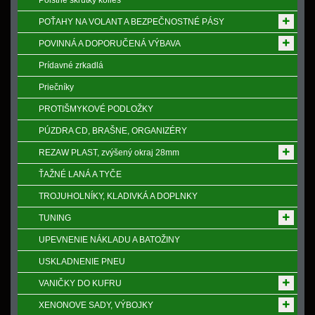
Poistne skrutky kolies
POŤAHY NA VOLANT A BEZPEČNOSTNÉ PÁSY
POVINNÁ A DOPORUČENÁ VÝBAVA
Prídavné zrkadlá
Priečníky
PROTIŠMYKOVÉ PODLOŽKY
PÚZDRA CD, BRAŠNE, ORGANIZÉRY
REZAW PLAST, zvýšený okraj 28mm
ŤAŽNÉ LANÁ A TYČE
TROJUHOLNÍKY, KLADIVKÁ A DOPLNKY
TUNING
UPEVNENIE NÁKLADU A BATOŽINY
USKLADNENIE PNEU
VANIČKY DO KUFRU
XENONOVE SADY, VÝBOJKY