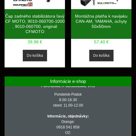
Čap zadného stabilizátora ľavý
Montážna platňa k navijaku
CF MOTO, 9010-060700-1000
CAN-AM, YAMAHA, úchyty
, 9010-060700, originál
50x50mm
CFMOTO
39,98 €
57,40 €
Informácie e-shop
PORADÍME A OBSLÚŽIME VÁS
Pondelok-Piatok
8.00-16.30
obed: 11.00-12.00
Informácie, objednávky:
Orange:
0918 541 858
O2: