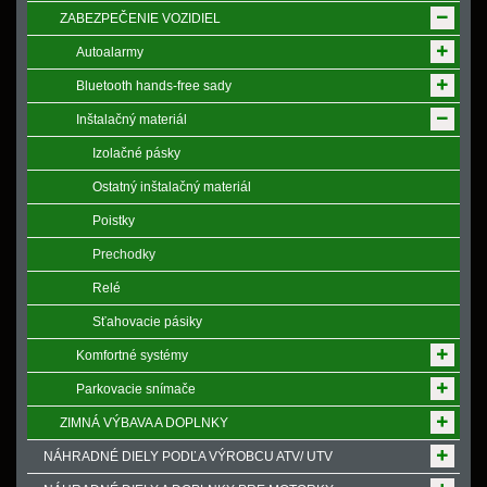
ZABEZPEČENIE VOZIDIEL
Autoalarmy
Bluetooth hands-free sady
Inštalačný materiál
Izolačné pásky
Ostatný inštalačný materiál
Poistky
Prechodky
Relé
Sťahovacie pásiky
Komfortné systémy
Parkovacie snímače
ZIMNÁ VÝBAVA A DOPLNKY
NÁHRADNÉ DIELY PODĽA VÝROBCU ATV/ UTV