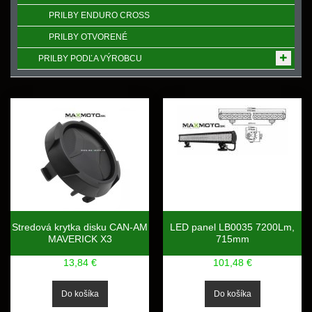
PRILBY ENDURO CROSS
PRILBY OTVORENÉ
PRILBY PODĽA VÝROBCU
Stredová krytka disku CAN-AM
LED panel LB0035 7200Lm,
MAVERICK X3
715mm
13,84 €
101,48 €