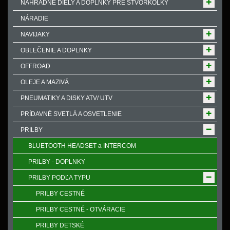
NÁHRADNÉ DIELY A DOPLNKY PRE ŠTVORKOLKY
NÁRADIE
NAVIJAKY
OBLEČENIE A DOPLNKY
OFFROAD
OLEJE A MAZIVÁ
PNEUMATIKY A DISKY ATV/ UTV
PRÍDAVNÉ SVETLÁ A OSVETLENIE
PRILBY
BLUETOOTH HEADSET a INTERCOM
PRILBY - DOPLNKY
PRILBY PODĽA TYPU
PRILBY CESTNÉ
PRILBY CESTNÉ - OTVÁRACIE
PRILBY DETSKÉ