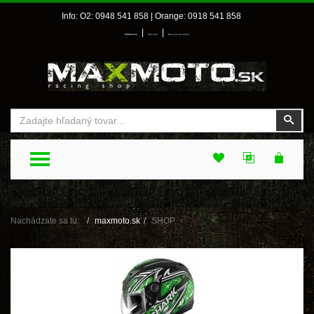
Info: O2: 0948 541 858 | Orange: 0918 541 858
|
|
Prihlásenie
Môj účet
Môj zoznam prianí
Vyhľadať
Vyhľ
TOGGLE MENU
Nachádzate sa tu:
maxmoto.sk
SHOP