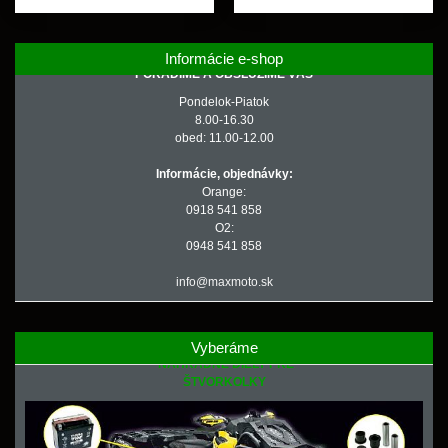
Informácie e-shop
PORADÍME A OBSLÚŽIME VÁS
Pondelok-Piatok
8.00-16.30
obed: 11.00-12.00
Informácie, objednávky:
Orange:
0918 541 858
O2:
0948 541 858
info@maxmoto.sk
Vyberáme
NÁHRADNÉ DIELY PRE
ŠTVORKOLKY