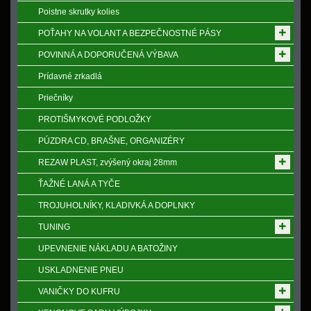
Poistne skrutky kolies
POŤAHY NA VOLANT A BEZPEČNOSTNÉ PÁSY
POVINNÁ A DOPORUČENÁ VÝBAVA
Prídavné zrkadlá
Priečníky
PROTIŠMYKOVÉ PODLOŽKY
PÚZDRA CD, BRAŠNE, ORGANIZÉRY
REZAW PLAST, zvýšený okraj 28mm
ŤAŽNÉ LANÁ A TYČE
TROJUHOLNÍKY, KLADIVKÁ A DOPLNKY
TUNING
UPEVNENIE NÁKLADU A BATOŽINY
USKLADNENIE PNEU
VANIČKY DO KUFRU