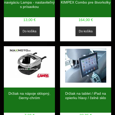
navigáciu Lampa - nastaviteľný
KIMPEX Combo pre štvorkolky
s prísavkou
13,00 €
164,00 €
Držiak na nápoje sklopný,
Držiak na tablet / iPad na
čierny-chróm
opierku hlavy / čelné sklo