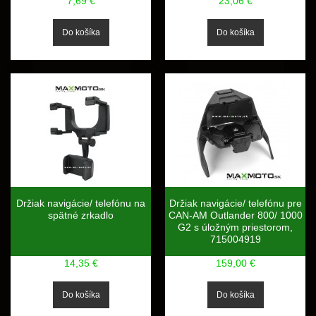
7,69 €
23,06 €
Držiak navigácie/ telefónu na
Držiak navigácie/ telefónu pre
spätné zrkadlo
CAN-AM Outlander 800/ 1000
G2 s úložným priestorom,
715004919
14,35 €
159,00 €