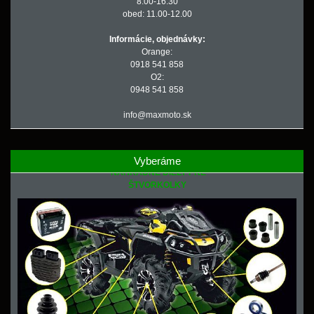
8.00-16.30
obed: 11.00-12.00
Informácie, objednávky:
Orange:
0918 541 858
O2:
0948 541 858
info@maxmoto.sk
Vyberáme
NÁHRADNÉ DIELY PRE
ŠTVORKOLKY