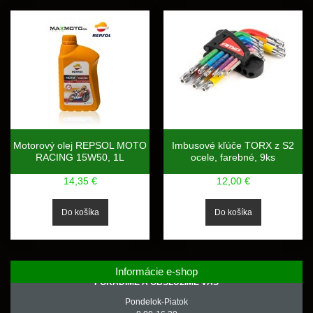
Motorový olej REPSOL MOTO
Imbusové kľúče TORX z S2
RACING 15W50, 1L
ocele, farebné, 9ks
14,35 €
12,00 €
Informácie e-shop
PORADÍME A OBSLÚŽIME VÁS
Pondelok-Piatok