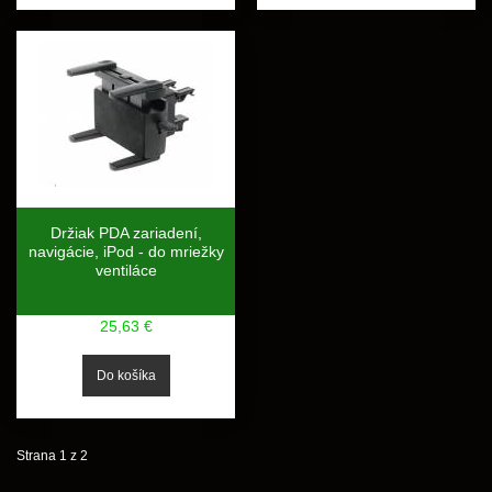
Držiak PDA zariadení,
navigácie, iPod - do mriežky
ventiláce
25,63 €
Strana 1 z 2