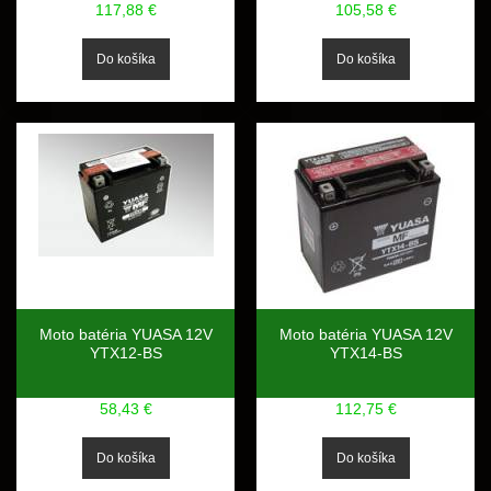
117,88 €
105,58 €
Moto batéria YUASA 12V
Moto batéria YUASA 12V
YTX12-BS
YTX14-BS
58,43 €
112,75 €