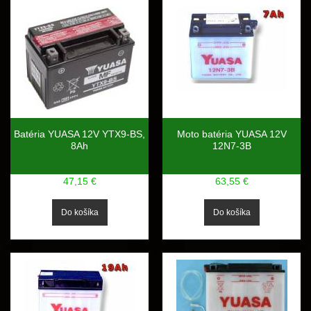
Batéria YUASA 12V YTX9-BS,
Moto batéria YUASA 12V
8Ah
12N7-3B
47,15 €
63,55 €