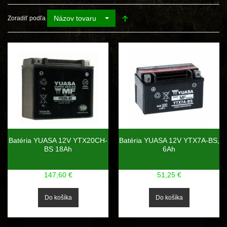
Názov tovaru
Zoradiť podľa
Batéria YUASA 12V YTX20CH-
Batéria YUASA 12V YTX7A-BS,
BS 18Ah
6Ah
147,60 €
51,25 €