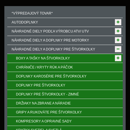
*VÝPREDAJOVÝ TOVAR*
AUTODOPLNKY
NÁHRADNÉ DIELY PODĽA VÝROBCU ATV/ UTV
NÁHRADNÉ DIELY A DOPLNKY PRE MOTORKY
NÁHRADNÉ DIELY A DOPLNKY PRE ŠTVORKOLKY
BOXY A TAŠKY NA ŠTVORKOLKY
CHRÁNIČE / KRYTY RÚK A PÁČOK
DOPLNKY KAROSÉRIE PRE ŠTVORKOLKY
DOPLNKY PRE ŠTVORKOLKY
DOPLNKY PRE ŠTVORKOLKY - ZIMNÉ
DRŽIAKY NA ZBRANE A NÁRADIE
GRIPY A RUKOVӒTE PRE ŠTVORKOLKY
KOMPRESORY A OPRAVNÉ SADY