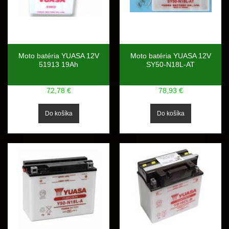
Moto batéria YUASA 12V
Moto batéria YUASA 12V
51913 19Ah
SY50-N18L-AT
72,78 €
78,93 €