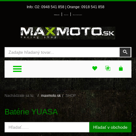
Info: O2: 0948 541 858 | Orange: 0918 541 858
|
|
Prihlásenie
Môj účet
Môj zoznam prianí
Vyhľadať
Vyhľ
TOGGLE MENU
Nachádzate sa tu:
maxmoto.sk
SHOP
Batérie YUASA
Hľadať v obchode