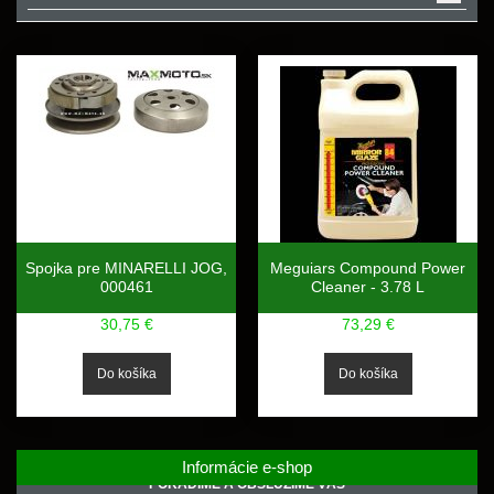
Spojka pre MINARELLI JOG,
Meguiars Compound Power
000461
Cleaner - 3.78 L
30,75 €
73,29 €
Informácie e-shop
PORADÍME A OBSLÚŽIME VÁS