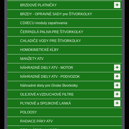
BRZDOVÉ PLATNIČKY
BRZDY - OPRAVNÉ SADY pre ŠTVORKOLKY
CDI/ECU moduly zapaľovania
ČERPADLÁ PALIVA PRE ŠTVORKOLKY
CHLADIČE VODY PRE ŠTVORKOLKY
HOMOKINETICKÉ KĹBY
MANŽETY ATV
NÁHRADNÉ DIELY ATV - MOTOR
NÁHRADNÉ DIELY ATV - PODVOZOK
Náhradné diely pre čínske štvorkolky
OLEJOVÉ A VZDUCHOVÉ FILTRE
PLYNOVÉ a SPOJKOVÉ LANKÁ
POLOOSY
RADIACE PÁKY ATV