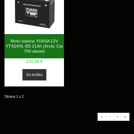
Moto batéria YUASA 12V
YTX24HL-BS 21Ah (Arctic Cat
700 diesel)
131,20 €
Strana 1 z 2
«
‹
›
»