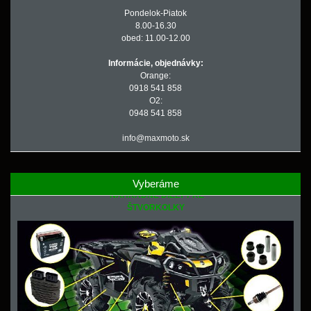
Pondelok-Piatok
8.00-16.30
obed: 11.00-12.00
Informácie, objednávky:
Orange:
0918 541 858
O2:
0948 541 858
info@maxmoto.sk
Vyberáme
NÁHRADNÉ DIELY PRE
ŠTVORKOLKY