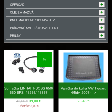
OFFROAD
OLEJE A MAZIVÁ
PNEUMATIKY A DISKY ATV/ UTV
PRÍDAVNÉ SVETLÁ A OSVETLENIE
PRILBY
%
Spínačka LINHAI T-BOSS 650/
Vanička do kufra VW Tiguan,
550 EPS, 48295/ 48397
4/5dv. 2007r.-->
42,00 €
39,00 €
25,48 €
Ušetríte:
3,00 €