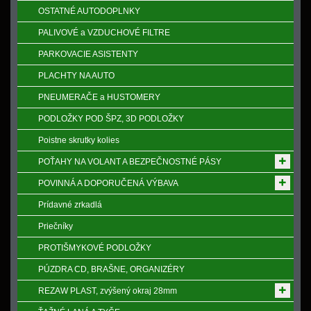
OSTATNÉ AUTODOPLNKY
PALIVOVÉ a VZDUCHOVÉ FILTRE
PARKOVACIE ASISTENTY
PLACHTY NA AUTO
PNEUMERAČE a HUSTOMERY
PODLOŽKY POD ŠPZ, 3D PODLOŽKY
Poistne skrutky kolies
POŤAHY NA VOLANT A BEZPEČNOSTNÉ PÁSY
POVINNÁ A DOPORUČENÁ VÝBAVA
Prídavné zrkadlá
Priečníky
PROTIŠMYKOVÉ PODLOŽKY
PÚZDRA CD, BRAŠNE, ORGANIZÉRY
REZAW PLAST, zvýšený okraj 28mm