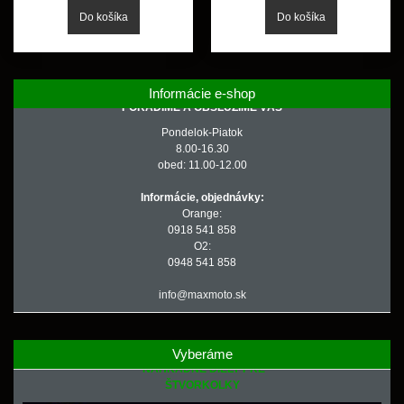
Informácie e-shop
PORADÍME A OBSLÚŽIME VÁS
Pondelok-Piatok
8.00-16.30
obed: 11.00-12.00
Informácie, objednávky:
Orange:
0918 541 858
O2:
0948 541 858
info@maxmoto.sk
Vyberáme
NÁHRADNÉ DIELY PRE
ŠTVORKOLKY