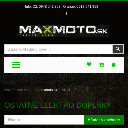
Info: O2: 0948 541 858 | Orange: 0918 541 858
|
|
Prihlásenie
Môj účet
Môj zoznam prianí
Vyhľadať
Vyhľ
TOGGLE MENU
Nachádzate sa tu:
maxmoto.sk
SHOP
OSTATNÉ ELEKTRO DOPLNKY
Hľadať v obchode