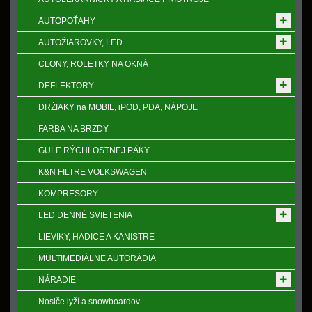
AUTOPOŤAHY
AUTOŽIAROVKY, LED
CLONY, ROLETKY NA OKNÁ
DEFLEKTORY
DRŽIAKY na MOBIL, iPOD, PDA, NÁPOJE
FARBA NA BRZDY
GULE RÝCHLOSTNEJ PÁKY
K&N FILTRE VOLKSWAGEN
KOMPRESORY
LED DENNÉ SVIETENIA
LIEVIKY, HADICE A KANISTRE
MULTIMEDIÁLNE AUTORÁDIA
NÁRADIE
Nosiče lyží a snowboardov