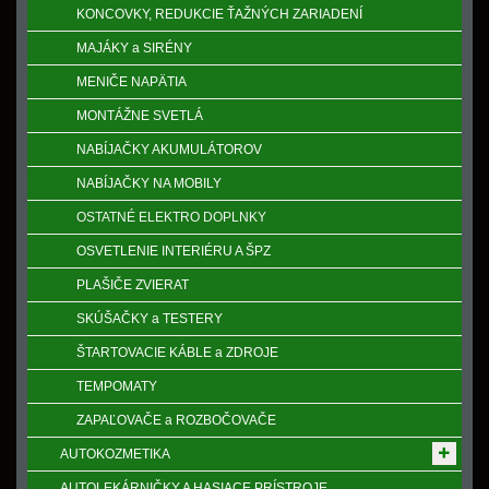
KONCOVKY, REDUKCIE ŤAŽNÝCH ZARIADENÍ
MAJÁKY a SIRÉNY
MENIČE NAPӒTIA
MONTÁŽNE SVETLÁ
NABÍJAČKY AKUMULÁTOROV
NABÍJAČKY NA MOBILY
OSTATNÉ ELEKTRO DOPLNKY
OSVETLENIE INTERIÉRU A ŠPZ
PLAŠIČE ZVIERAT
SKÚŠAČKY a TESTERY
ŠTARTOVACIE KÁBLE a ZDROJE
TEMPOMATY
ZAPAĽOVAČE a ROZBOČOVAČE
AUTOKOZMETIKA
AUTOLEKÁRNIČKY A HASIACE PRÍSTROJE