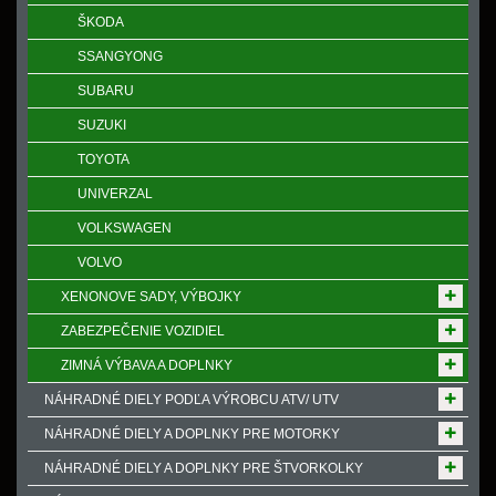
ŠKODA
SSANGYONG
SUBARU
SUZUKI
TOYOTA
UNIVERZAL
VOLKSWAGEN
VOLVO
XENONOVE SADY, VÝBOJKY
ZABEZPEČENIE VOZIDIEL
ZIMNÁ VÝBAVA A DOPLNKY
NÁHRADNÉ DIELY PODĽA VÝROBCU ATV/ UTV
NÁHRADNÉ DIELY A DOPLNKY PRE MOTORKY
NÁHRADNÉ DIELY A DOPLNKY PRE ŠTVORKOLKY