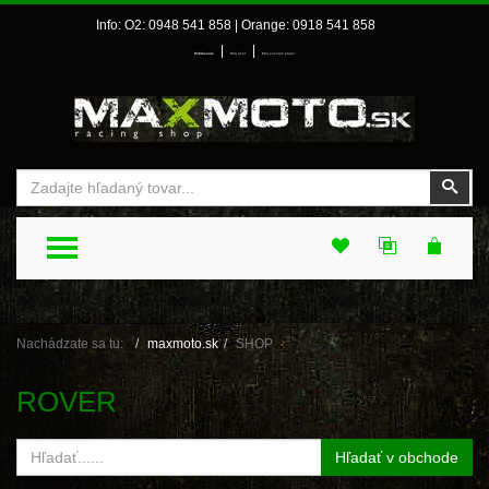
Info: O2: 0948 541 858 | Orange: 0918 541 858
|
|
Prihlásenie
Môj účet
Môj zoznam prianí
Vyhľadať
Vyhľ
TOGGLE MENU
Nachádzate sa tu:
maxmoto.sk
SHOP
ROVER
Hľadať v obchode