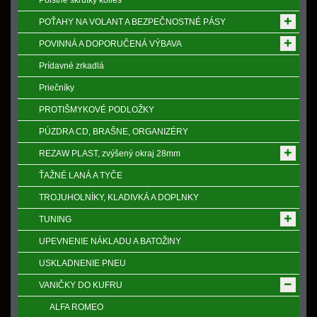
Poistne skrutky kolies
POŤAHY NA VOLANT A BEZPEČNOSTNÉ PÁSY
POVINNÁ A DOPORUČENÁ VÝBAVA
Prídavné zrkadlá
Priečníky
PROTIŠMYKOVÉ PODLOŽKY
PÚZDRA CD, BRAŠNE, ORGANIZÉRY
REZAW PLAST, zvýšený okraj 28mm
ŤAŽNÉ LANÁ A TYČE
TROJUHOLNÍKY, KLADIVKÁ A DOPLNKY
TUNING
UPEVNENIE NÁKLADU A BATOŽINY
USKLADNENIE PNEU
VANIČKY DO KUFRU
ALFA ROMEO