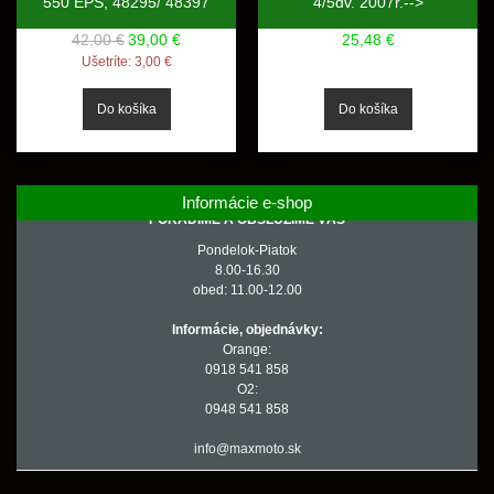
550 EPS, 48295/ 48397
4/5dv. 2007r.-->
42,00 €
39,00 €
25,48 €
Ušetríte:
3,00 €
Informácie e-shop
PORADÍME A OBSLÚŽIME VÁS
Pondelok-Piatok
8.00-16.30
obed: 11.00-12.00
Informácie, objednávky:
Orange:
0918 541 858
O2:
0948 541 858
info@maxmoto.sk