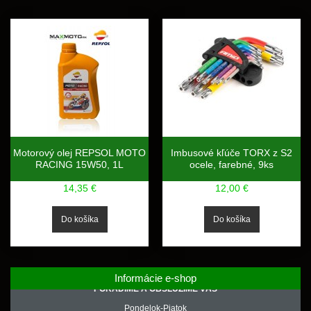
Motorový olej REPSOL MOTO
Imbusové kľúče TORX z S2
RACING 15W50, 1L
ocele, farebné, 9ks
14,35 €
12,00 €
Informácie e-shop
PORADÍME A OBSLÚŽIME VÁS
Pondelok-Piatok