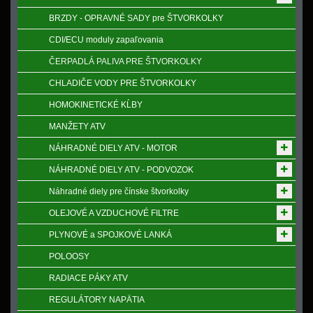
BRZDY - OPRAVNÉ SADY pre ŠTVORKOLKY
CDI/ECU moduly zapaľovania
ČERPADLÁ PALIVA PRE ŠTVORKOLKY
CHLADIČE VODY PRE ŠTVORKOLKY
HOMOKINETICKÉ KĹBY
MANŽETY ATV
NÁHRADNÉ DIELY ATV - MOTOR
NÁHRADNÉ DIELY ATV - PODVOZOK
Náhradné diely pre čínske štvorkolky
OLEJOVÉ A VZDUCHOVÉ FILTRE
PLYNOVÉ a SPOJKOVÉ LANKÁ
POLOOSY
RADIACE PÁKY ATV
REGULÁTORY NAPӒTIA