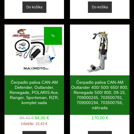
%
Čerpadlo paliva CAN-AM
Čerpadlo paliva CAN-AM
Defender, Outlander,
Outlander 400/ 500/ 650/ 800,
Renegade, POLARIS Ace,
Renegade 500/ 800, 09-15,
Ranger, Sportsman, RZR,
709000245, 703500781,
komplet sada
709000194, 703500766,
náhrada
99,43 €
84,00 €
170,00 €
Ušetríte:
15,43 €