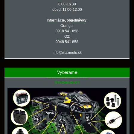
8.00-16.30
obed: 11.00-12.00
Informácie, objednávky:
Orange:
0918 541 858
O2:
0948 541 858
info@maxmoto.sk
Vyberáme
NÁHRADNÉ DIELY PRE
ŠTVORKOLKY