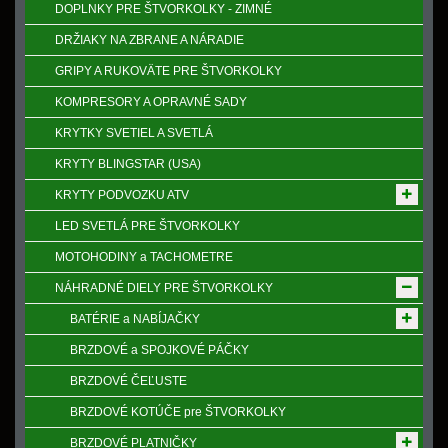
DOPLNKY PRE ŠTVORKOLKY - ZIMNÉ
DRŽIAKY NA ZBRANE A NÁRADIE
GRIPY A RUKOVӒTE PRE ŠTVORKOLKY
KOMPRESORY A OPRAVNÉ SADY
KRYTKY SVETIEL A SVETLÁ
KRYTY BLINGSTAR (USA)
KRYTY PODVOZKU ATV
LED SVETLÁ PRE ŠTVORKOLKY
MOTOHODINY a TACHOMETRE
NÁHRADNÉ DIELY PRE ŠTVORKOLKY
BATÉRIE a NABÍJAČKY
BRZDOVÉ a SPOJKOVÉ PÁČKY
BRZDOVÉ ČEĽUSTE
BRZDOVÉ KOTÚČE pre ŠTVORKOLKY
BRZDOVÉ PLATNIČKY