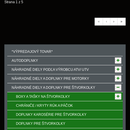
Strana 1 z 5
«
‹
›
»
*VÝPREDAJOVÝ TOVAR*
AUTODOPLNKY
NÁHRADNÉ DIELY PODĽA VÝROBCU ATV/ UTV
NÁHRADNÉ DIELY A DOPLNKY PRE MOTORKY
NÁHRADNÉ DIELY A DOPLNKY PRE ŠTVORKOLKY
BOXY A TAŠKY NA ŠTVORKOLKY
CHRÁNIČE / KRYTY RÚK A PÁČOK
DOPLNKY KAROSÉRIE PRE ŠTVORKOLKY
DOPLNKY PRE ŠTVORKOLKY