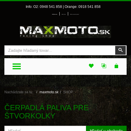
Info: O2: 0948 541 858 | Orange: 0918 541 858
|
|
Prihlásenie
Môj účet
Môj zoznam prianí
Vyhľadať
Vyhľ
TOGGLE MENU
Nachádzate sa tu:
maxmoto.sk
SHOP
ČERPADLÁ PALIVA PRE
ŠTVORKOLKY
Hľadať v obchode