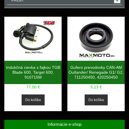
PRILBY
Indukčná cievka s fajkou TGB
Gufero prevodovky CAN-AM
Blade 600, Target 600,
Outlander/ Renegade G1/ G2,
910715M
711250450, 420250450
77,00 €
5,13 €
Informácie e-shop
PORADÍME A OBSLÚŽIME VÁS