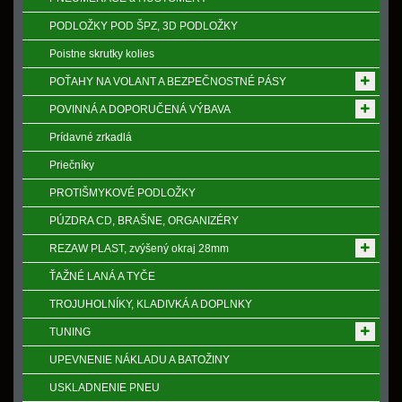
PODLOŽKY POD ŠPZ, 3D PODLOŽKY
Poistne skrutky kolies
POŤAHY NA VOLANT A BEZPEČNOSTNÉ PÁSY
POVINNÁ A DOPORUČENÁ VÝBAVA
Prídavné zrkadlá
Priečníky
PROTIŠMYKOVÉ PODLOŽKY
PÚZDRA CD, BRAŠNE, ORGANIZÉRY
REZAW PLAST, zvýšený okraj 28mm
ŤAŽNÉ LANÁ A TYČE
TROJUHOLNÍKY, KLADIVKÁ A DOPLNKY
TUNING
UPEVNENIE NÁKLADU A BATOŽINY
USKLADNENIE PNEU