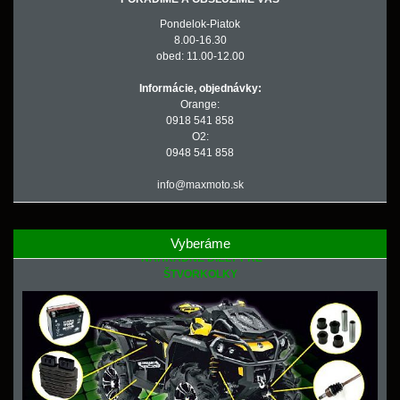
Pondelok-Piatok
8.00-16.30
obed: 11.00-12.00
Informácie, objednávky:
Orange:
0918 541 858
O2:
0948 541 858
info@maxmoto.sk
Vyberáme
NÁHRADNÉ DIELY PRE
ŠTVORKOLKY