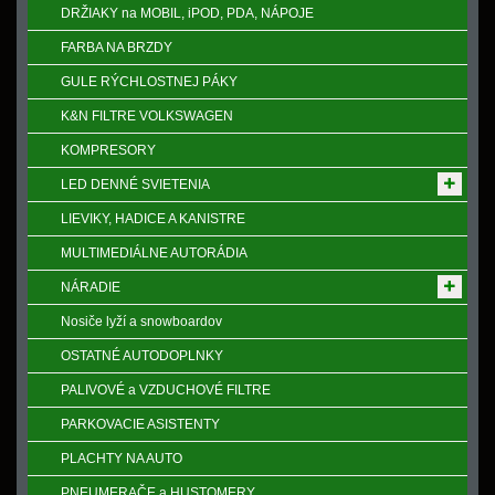
DRŽIAKY na MOBIL, iPOD, PDA, NÁPOJE
FARBA NA BRZDY
GULE RÝCHLOSTNEJ PÁKY
K&N FILTRE VOLKSWAGEN
KOMPRESORY
LED DENNÉ SVIETENIA
LIEVIKY, HADICE A KANISTRE
MULTIMEDIÁLNE AUTORÁDIA
NÁRADIE
Nosiče lyží a snowboardov
OSTATNÉ AUTODOPLNKY
PALIVOVÉ a VZDUCHOVÉ FILTRE
PARKOVACIE ASISTENTY
PLACHTY NA AUTO
PNEUMERAČE a HUSTOMERY