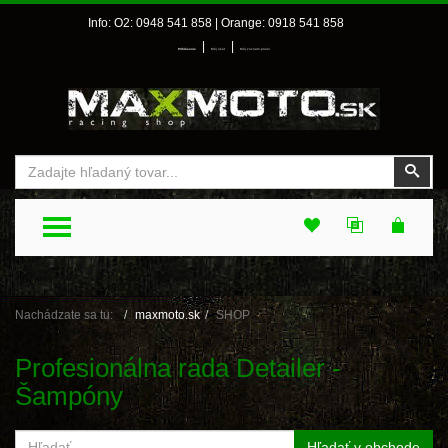
Info: O2: 0948 541 858 | Orange: 0918 541 858
|
|
Prihlásenie
Môj účet
Môj zoznam prianí
Vyhľadať
Vyhľ
TOGGLE MENU
Nachádzate sa tu:
maxmoto.sk
SHOP
Profesionálna rada Detailer -
Šampóny
Hľadať v obchode