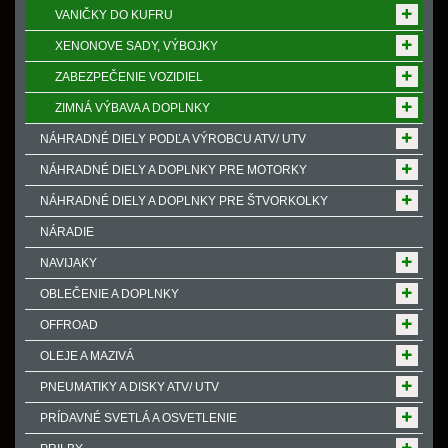
VANIČKY DO KUFRU
XENONOVE SADY, VÝBOJKY
ZABEZPEČENIE VOZIDIEL
ZIMNÁ VÝBAVA A DOPLNKY
NÁHRADNÉ DIELY PODĽA VÝROBCU ATV/ UTV
NÁHRADNÉ DIELY A DOPLNKY PRE MOTORKY
NÁHRADNÉ DIELY A DOPLNKY PRE ŠTVORKOLKY
NÁRADIE
NAVIJAKY
OBLEČENIE A DOPLNKY
OFFROAD
OLEJE A MAZIVÁ
PNEUMATIKY A DISKY ATV/ UTV
PRÍDAVNÉ SVETLÁ A OSVETLENIE