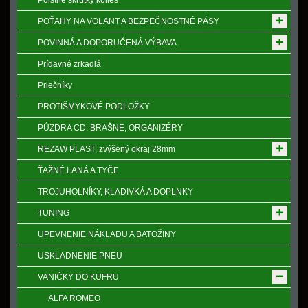
Poistne skrutky kolies
POŤAHY NA VOLANT A BEZPEČNOSTNÉ PÁSY
POVINNÁ A DOPORUČENÁ VÝBAVA
Prídavné zrkadlá
Priečníky
PROTIŠMYKOVÉ PODLOŽKY
PÚZDRA CD, BRAŠNE, ORGANIZÉRY
REZAW PLAST, zvýšený okraj 28mm
ŤAŽNÉ LANÁ A TYČE
TROJUHOLNÍKY, KLADIVKÁ A DOPLNKY
TUNING
UPEVNENIE NÁKLADU A BATOŽINY
USKLADNENIE PNEU
VANIČKY DO KUFRU
ALFA ROMEO