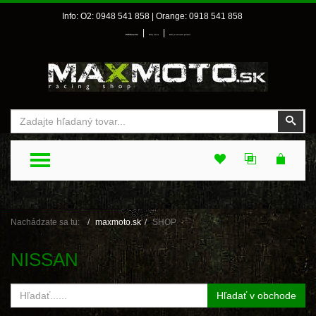
Info: O2: 0948 541 858 | Orange: 0918 541 858
|
|
Prihlásenie
Môj účet
Môj zoznam prianí
Vyhľadať
Vyhľ
TOGGLE MENU
Nachádzate sa tu:
maxmoto.sk
SHOP
NISSAN
Hľadať v obchode