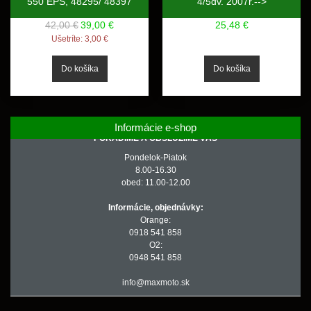
550 EPS, 48295/ 48397
4/5dv. 2007r.-->
42,00 €
39,00 €
25,48 €
Ušetríte:
3,00 €
Informácie e-shop
PORADÍME A OBSLÚŽIME VÁS
Pondelok-Piatok
8.00-16.30
obed: 11.00-12.00
Informácie, objednávky:
Orange:
0918 541 858
O2:
0948 541 858
info@maxmoto.sk