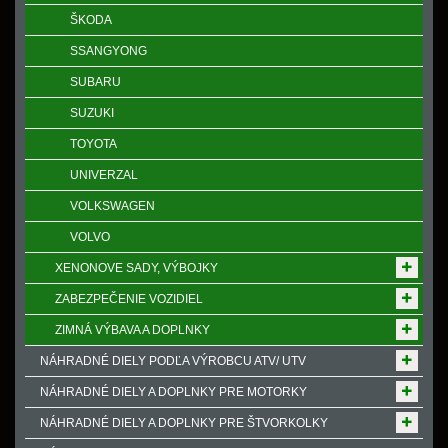
ŠKODA
SSANGYONG
SUBARU
SUZUKI
TOYOTA
UNIVERZAL
VOLKSWAGEN
VOLVO
XENONOVE SADY, VÝBOJKY
ZABEZPEČENIE VOZIDIEL
ZIMNÁ VÝBAVA A DOPLNKY
NÁHRADNÉ DIELY PODĽA VÝROBCU ATV/ UTV
NÁHRADNÉ DIELY A DOPLNKY PRE MOTORKY
NÁHRADNÉ DIELY A DOPLNKY PRE ŠTVORKOLKY