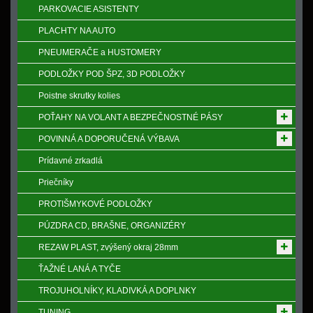
PARKOVACIE ASISTENTY
PLACHTY NA AUTO
PNEUMERAČE a HUSTOMERY
PODLOŽKY POD ŠPZ, 3D PODLOŽKY
Poistne skrutky kolies
POŤAHY NA VOLANT A BEZPEČNOSTNÉ PÁSY
POVINNÁ A DOPORUČENÁ VÝBAVA
Prídavné zrkadlá
Priečníky
PROTIŠMYKOVÉ PODLOŽKY
PÚZDRA CD, BRAŠNE, ORGANIZÉRY
REZAW PLAST, zvýšený okraj 28mm
ŤAŽNÉ LANÁ A TYČE
TROJUHOLNÍKY, KLADIVKÁ A DOPLNKY
TUNING