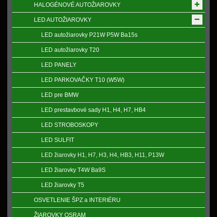
HALOGÉNOVÉ AUTOŽIAROVKY
LED AUTOŽIAROVKY
LED autožiarovky P21W P5W Ba15s
LED autožiarovky T20
LED PANELY
LED PARKOVAČKY T10 (W5W)
LED pre BMW
LED prestavbové sady H1, H4, H7, HB4
LED STROBOSKOPY
LED SULFIT
LED žiarovky H1, H7, H3, H4, HB3, H11, P13W
LED žiarovky T4W Ba9S
LED žiarovky T5
OSVETLENIE ŠPZ a INTERIÉRU
ŽIAROVKY OSRAM