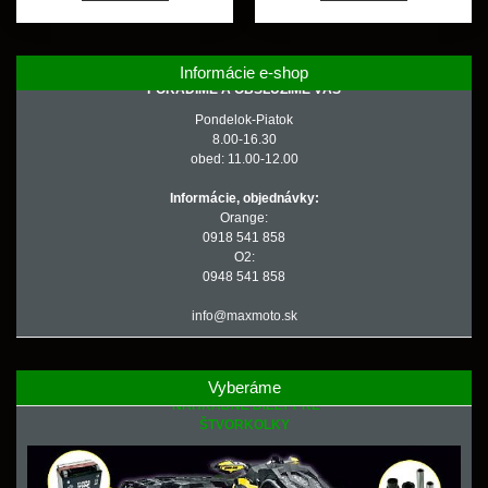
Informácie e-shop
PORADÍME A OBSLÚŽIME VÁS
Pondelok-Piatok
8.00-16.30
obed: 11.00-12.00
Informácie, objednávky:
Orange:
0918 541 858
O2:
0948 541 858
info@maxmoto.sk
Vyberáme
NÁHRADNÉ DIELY PRE
ŠTVORKOLKY