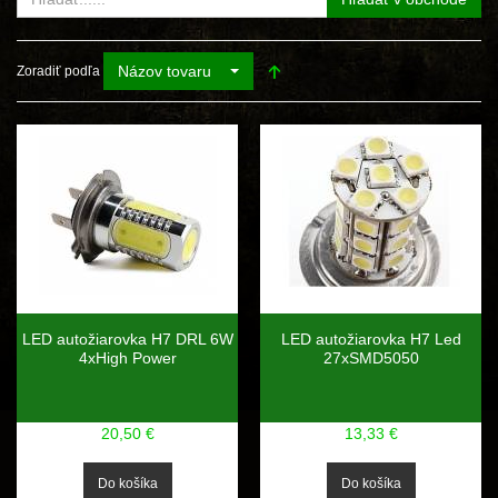
Názov tovaru
Zoradiť podľa
LED autožiarovka H7 DRL 6W
LED autožiarovka H7 Led
4xHigh Power
27xSMD5050
20,50 €
13,33 €