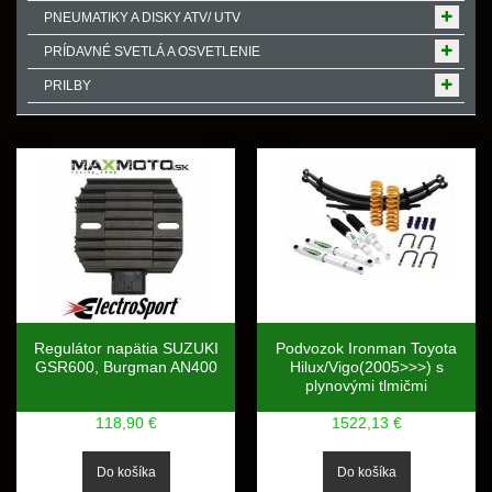
PNEUMATIKY A DISKY ATV/ UTV
PRÍDAVNÉ SVETLÁ A OSVETLENIE
PRILBY
Regulátor napätia SUZUKI
Podvozok Ironman Toyota
GSR600, Burgman AN400
Hilux/Vigo(2005>>>) s
plynovými tlmičmi
118,90 €
1522,13 €