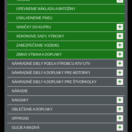
UPEVNENIE NÁKLADU A BATOŽINY
USKLADNENIE PNEU
VANIČKY DO KUFRU
XENONOVE SADY, VÝBOJKY
ZABEZPEČENIE VOZIDIEL
ZIMNÁ VÝBAVA A DOPLNKY
NÁHRADNÉ DIELY PODĽA VÝROBCU ATV/ UTV
NÁHRADNÉ DIELY A DOPLNKY PRE MOTORKY
NÁHRADNÉ DIELY A DOPLNKY PRE ŠTVORKOLKY
NÁRADIE
NAVIJAKY
OBLEČENIE A DOPLNKY
OFFROAD
OLEJE A MAZIVÁ