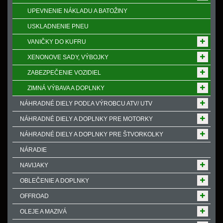
UPEVNENIE NÁKLADU A BATOŽINY
USKLADNENIE PNEU
VANIČKY DO KUFRU
XENONOVE SADY, VÝBOJKY
ZABEZPEČENIE VOZIDIEL
ZIMNÁ VÝBAVA A DOPLNKY
NÁHRADNÉ DIELY PODĽA VÝROBCU ATV/ UTV
NÁHRADNÉ DIELY A DOPLNKY PRE MOTORKY
NÁHRADNÉ DIELY A DOPLNKY PRE ŠTVORKOLKY
NÁRADIE
NAVIJAKY
OBLEČENIE A DOPLNKY
OFFROAD
OLEJE A MAZIVÁ