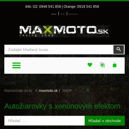
Info: O2: 0948 541 858 | Orange: 0918 541 858
|
|
Prihlásenie
Môj účet
Môj zoznam prianí
Vyhľadať
Vyhľ
TOGGLE MENU
Nachádzate sa tu:
maxmoto.sk
SHOP
Autožiarovky s xenónovým efektom
Hľadať v obchode