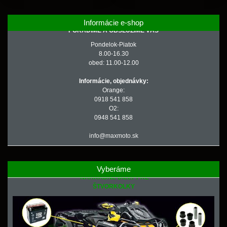
Informácie e-shop
PORADÍME A OBSLÚŽIME VÁS
Pondelok-Piatok
8.00-16.30
obed: 11.00-12.00
Informácie, objednávky:
Orange:
0918 541 858
O2:
0948 541 858
info@maxmoto.sk
Vyberáme
NÁHRADNÉ DIELY PRE
ŠTVORKOLKY