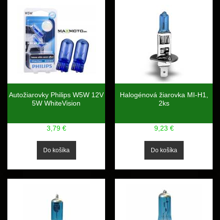
Autožiarovky Philips W5W 12V
Halogénová žiarovka MI-H1,
5W WhiteVision
2ks
3,79 €
9,23 €