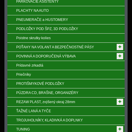
PARKOVACIE ASISTENTY
PLACHTY NA AUTO
PNEUMERAČE a HUSTOMERY
PODLOŽKY POD ŠPZ, 3D PODLOŽKY
Poistne skrutky kolies
POŤAHY NA VOLANT A BEZPEČNOSTNÉ PÁSY
POVINNÁ A DOPORUČENÁ VÝBAVA
Prídavné zrkadlá
Priečníky
PROTIŠMYKOVÉ PODLOŽKY
PÚZDRA CD, BRAŠNE, ORGANIZÉRY
REZAW PLAST, zvýšený okraj 28mm
ŤAŽNÉ LANÁ A TYČE
TROJUHOLNÍKY, KLADIVKÁ A DOPLNKY
TUNING