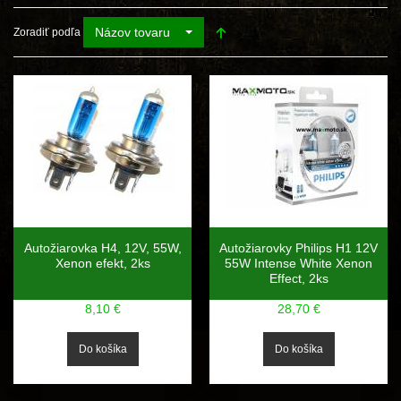
Názov tovaru
Zoradiť podľa
Autožiarovka H4, 12V, 55W,
Autožiarovky Philips H1 12V
Xenon efekt, 2ks
55W Intense White Xenon
Effect, 2ks
8,10 €
28,70 €