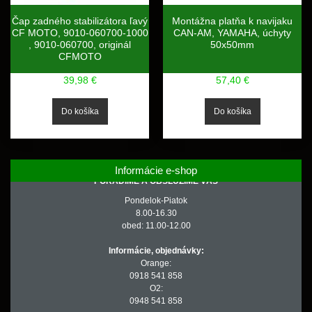
Čap zadného stabilizátora ľavý
Montážna platňa k navijaku
CF MOTO, 9010-060700-1000
CAN-AM, YAMAHA, úchyty
, 9010-060700, originál
50x50mm
CFMOTO
39,98 €
57,40 €
Informácie e-shop
PORADÍME A OBSLÚŽIME VÁS
Pondelok-Piatok
8.00-16.30
obed: 11.00-12.00
Informácie, objednávky:
Orange:
0918 541 858
O2:
0948 541 858