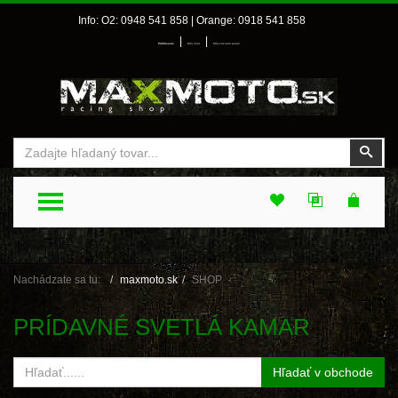
Info: O2: 0948 541 858 | Orange: 0918 541 858
|
|
Prihlásenie
Môj účet
Môj zoznam prianí
Vyhľadať
Vyhľ
TOGGLE MENU
Nachádzate sa tu:
maxmoto.sk
SHOP
PRÍDAVNÉ SVETLÁ KAMAR
Hľadať v obchode