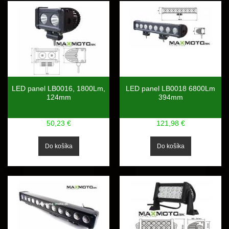
LED panel LB0016, 1800Lm,
LED panel LB0018 6800Lm
124mm
394mm
50,23 €
121,98 €