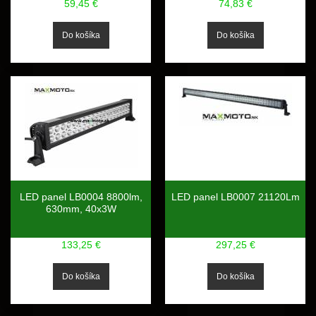
59,45 €
74,83 €
LED panel LB0004 8800lm,
LED panel LB0007 21120Lm
630mm, 40x3W
133,25 €
297,25 €