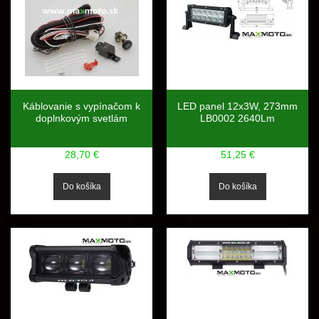
Káblovanie s vypínačom k
LED panel 12x3W, 273mm
doplnkovým svetlám
LB0002 2640Lm
28,70 €
51,25 €