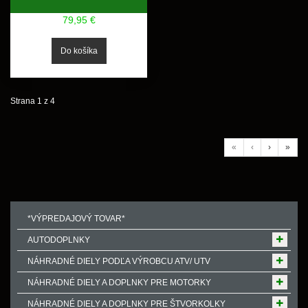
79,95 €
Strana 1 z 4
«
‹
›
»
*VÝPREDAJOVÝ TOVAR*
AUTODOPLNKY
NÁHRADNÉ DIELY PODĽA VÝROBCU ATV/ UTV
NÁHRADNÉ DIELY A DOPLNKY PRE MOTORKY
NÁHRADNÉ DIELY A DOPLNKY PRE ŠTVORKOLKY