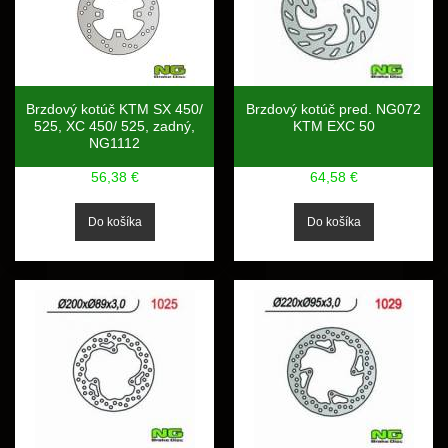
Brzdový kotúč KTM SX 450/
Brzdový kotúč pred. NG072
525, XC 450/ 525, zadný,
KTM EXC 50
NG1112
56,38 €
64,58 €