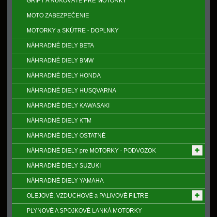
GRIPY A RUKOVӒTE PRE MOTORKY
MOTO ZABEZPEČENIE
MOTORKY a SKÚTRE - DOPLNKY
NÁHRADNÉ DIELY BETA
NÁHRADNÉ DIELY BMW
NÁHRADNÉ DIELY HONDA
NÁHRADNÉ DIELY HUSQVARNA
NÁHRADNÉ DIELY KAWASAKI
NÁHRADNÉ DIELY KTM
NÁHRADNÉ DIELY OSTATNÉ
NÁHRADNÉ DIELY pre MOTORKY - PODVOZOK
NÁHRADNÉ DIELY SUZUKI
NÁHRADNÉ DIELY YAMAHA
OLEJOVÉ, VZDUCHOVÉ a PALIVOVÉ FILTRE
PLYNOVÉ A SPOJKOVÉ LANKÁ MOTORKY