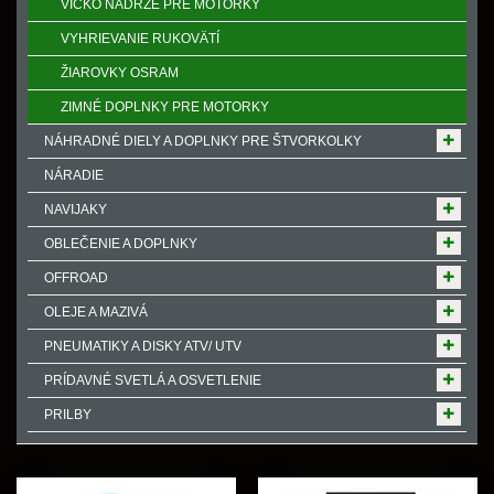
VÍČKO NÁDRŽE PRE MOTORKY
VYHRIEVANIE RUKOVӒTÍ
ŽIAROVKY OSRAM
ZIMNÉ DOPLNKY PRE MOTORKY
NÁHRADNÉ DIELY A DOPLNKY PRE ŠTVORKOLKY
NÁRADIE
NAVIJAKY
OBLEČENIE A DOPLNKY
OFFROAD
OLEJE A MAZIVÁ
PNEUMATIKY A DISKY ATV/ UTV
PRÍDAVNÉ SVETLÁ A OSVETLENIE
PRILBY