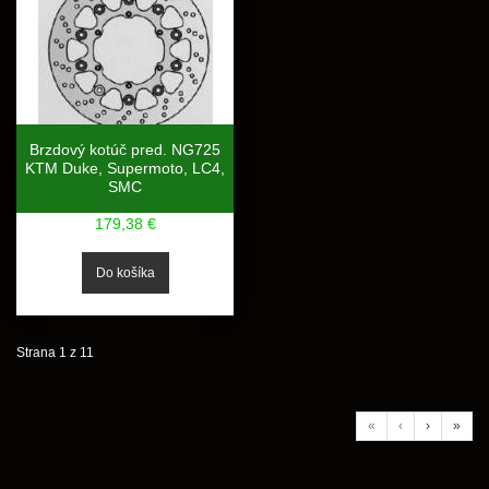
Brzdový kotúč pred. NG725
KTM Duke, Supermoto, LC4,
SMC
179,38 €
Strana 1 z 11
«
‹
›
»