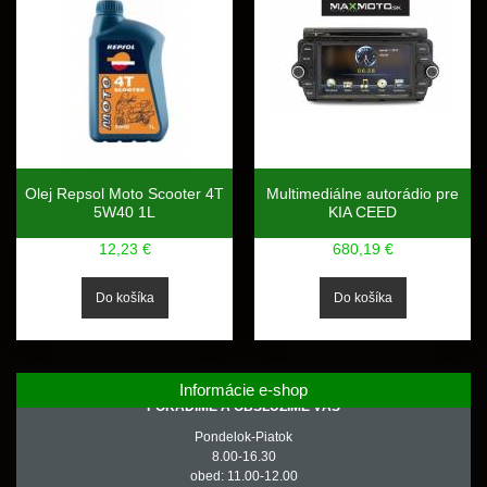
Olej Repsol Moto Scooter 4T
Multimediálne autorádio pre
5W40 1L
KIA CEED
12,23 €
680,19 €
Informácie e-shop
PORADÍME A OBSLÚŽIME VÁS
Pondelok-Piatok
8.00-16.30
obed: 11.00-12.00