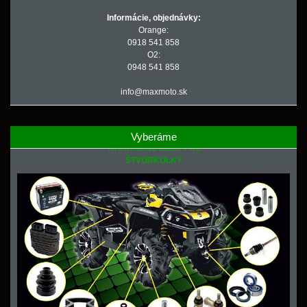
Informácie, objednávky:
Orange:
0918 541 858
O2:
0948 541 858
info@maxmoto.sk
Vyberáme
NÁHRADNÉ DIELY PRE
ŠTVORKOLKY