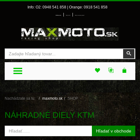
Info: O2: 0948 541 858 | Orange: 0918 541 858
|
|
Prihlásenie
Môj účet
Môj zoznam prianí
Vyhľadať
Vyhľ
TOGGLE MENU
Nachádzate sa tu:
maxmoto.sk
SHOP
NÁHRADNÉ DIELY KTM
Hľadať v obchode