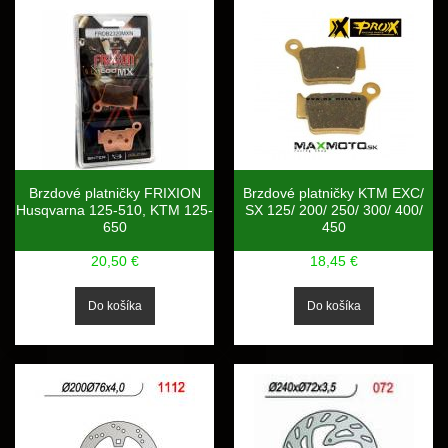
Brzdové platničky FRIXION
Brzdové platničky KTM EXC/
Husqvarna 125-510, KTM 125-
SX 125/ 200/ 250/ 300/ 400/
650
450
20,50 €
18,45 €