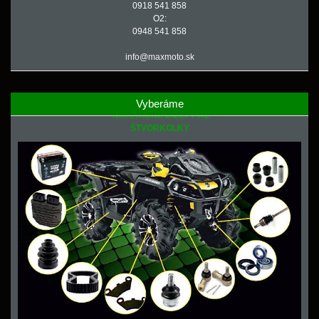
0918 541 858
O2:
0948 541 858
info@maxmoto.sk
Vyberáme
NÁHRADNÉ DIELY PRE
ŠTVORKOLKY