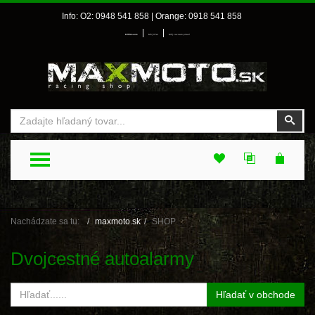
Info: O2: 0948 541 858 | Orange: 0918 541 858
|
|
Prihlásenie
Môj účet
Môj zoznam prianí
Vyhľadať
Vyhľ
TOGGLE MENU
Nachádzate sa tu:
maxmoto.sk
SHOP
Dvojcestné autoalarmy
Hľadať v obchode