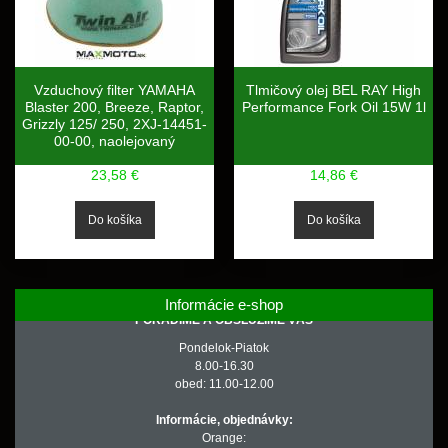
Vzduchový filter YAMAHA
Tlmičový olej BEL RAY High
Blaster 200, Breeze, Raptor,
Performance Fork Oil 15W 1l
Grizzly 125/ 250, 2XJ-14451-
00-00, naolejovaný
23,58 €
14,86 €
Informácie e-shop
PORADÍME A OBSLÚŽIME VÁS
Pondelok-Piatok
8.00-16.30
obed: 11.00-12.00
Informácie, objednávky:
Orange: