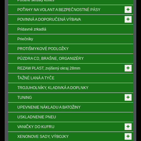
Poistne skrutky kolies
POŤAHY NA VOLANT A BEZPEČNOSTNÉ PÁSY
POVINNÁ A DOPORUČENÁ VÝBAVA
Prídavné zrkadlá
Priečníky
PROTIŠMYKOVÉ PODLOŽKY
PÚZDRA CD, BRAŠNE, ORGANIZÉRY
REZAW PLAST, zvýšený okraj 28mm
ŤAŽNÉ LANÁ A TYČE
TROJUHOLNÍKY, KLADIVKÁ A DOPLNKY
TUNING
UPEVNENIE NÁKLADU A BATOŽINY
USKLADNENIE PNEU
VANIČKY DO KUFRU
XENONOVE SADY, VÝBOJKY