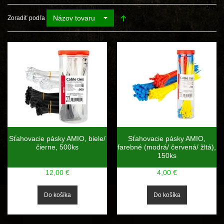
Názov tovaru
Zoradiť podľa
Sťahovacie pásky AMIO, biele/
Sťahovacie pásky AMIO,
čierne, 500ks
farebné (modrá/ červená/ žltá),
150ks
12,00 €
4,00 €