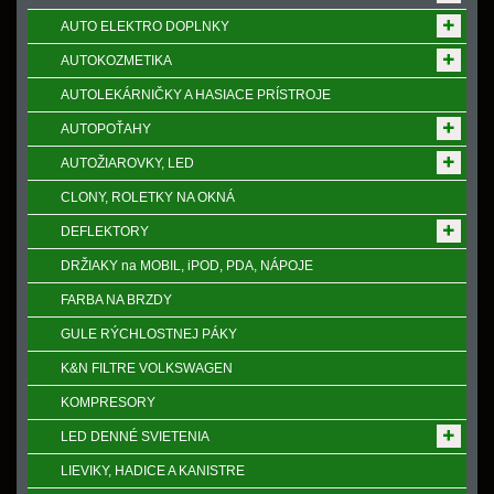
AUTO ELEKTRO DOPLNKY
AUTOKOZMETIKA
AUTOLEKÁRNIČKY A HASIACE PRÍSTROJE
AUTOPOŤAHY
AUTOŽIAROVKY, LED
CLONY, ROLETKY NA OKNÁ
DEFLEKTORY
DRŽIAKY na MOBIL, iPOD, PDA, NÁPOJE
FARBA NA BRZDY
GULE RÝCHLOSTNEJ PÁKY
K&N FILTRE VOLKSWAGEN
KOMPRESORY
LED DENNÉ SVIETENIA
LIEVIKY, HADICE A KANISTRE