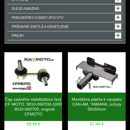
OLEJE A MAZIVÁ
PNEUMATIKY A DISKY ATV/ UTV
PRÍDAVNÉ SVETLÁ A OSVETLENIE
PRILBY
Čap zadného stabilizátora ľavý
Montážna platňa k navijaku
CF MOTO, 9010-060700-1000
CAN-AM, YAMAHA, úchyty
, 9010-060700, originál
50x50mm
CFMOTO
39,98 €
57,40 €