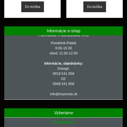
Informácie e-shop
PORADÍME A OBSLÚŽIME VÁS
Pondelok-Piatok
8.00-16.30
obed: 11.00-12.00
Informácie, objednávky:
Orange:
0918 541 858
O2:
0948 541 858
info@maxmoto.sk
Vyberáme
NÁHRADNÉ DIELY PRE
ŠTVORKOLKY