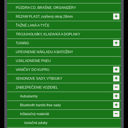
PÚZDRA CD, BRAŠNE, ORGANIZÉRY
REZAW PLAST, zvýšený okraj 28mm
ŤAŽNÉ LANÁ A TYČE
TROJUHOLNÍKY, KLADIVKÁ A DOPLNKY
TUNING
UPEVNENIE NÁKLADU A BATOŽINY
USKLADNENIE PNEU
VANIČKY DO KUFRU
XENONOVE SADY, VÝBOJKY
ZABEZPEČENIE VOZIDIEL
Autoalarmy
Bluetooth hands-free sady
Inštalačný materiál
Izolačné pásky