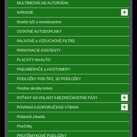
MULTIMEDIÁLNE AUTORÁDIA
NÁRADIE
Nosiče lyží a snowboardov
OSTATNÉ AUTODOPLNKY
PALIVOVÉ a VZDUCHOVÉ FILTRE
PARKOVACIE ASISTENTY
PLACHTY NA AUTO
PNEUMERAČE a HUSTOMERY
PODLOŽKY POD ŠPZ, 3D PODLOŽKY
Poistne skrutky kolies
POŤAHY NA VOLANT A BEZPEČNOSTNÉ PÁSY
POVINNÁ A DOPORUČENÁ VÝBAVA
Prídavné zrkadlá
Priečníky
PROTIŠMYKOVÉ PODLOŽKY