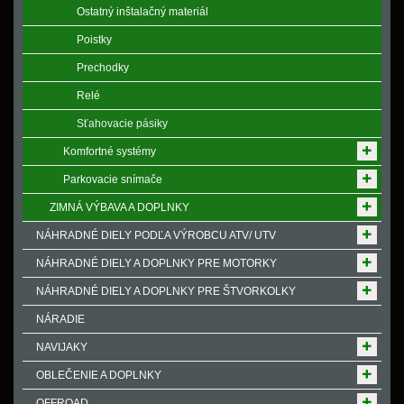
Ostatný inštalačný materiál
Poistky
Prechodky
Relé
Sťahovacie pásiky
Komfortné systémy
Parkovacie snímače
ZIMNÁ VÝBAVA A DOPLNKY
NÁHRADNÉ DIELY PODĽA VÝROBCU ATV/ UTV
NÁHRADNÉ DIELY A DOPLNKY PRE MOTORKY
NÁHRADNÉ DIELY A DOPLNKY PRE ŠTVORKOLKY
NÁRADIE
NAVIJAKY
OBLEČENIE A DOPLNKY
OFFROAD