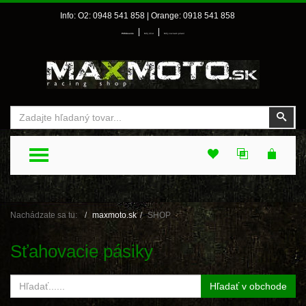
Info: O2: 0948 541 858 | Orange: 0918 541 858
|
|
Prihlásenie
Môj účet
Môj zoznam prianí
Vyhľadať
Vyhľ
TOGGLE MENU
Nachádzate sa tu:
maxmoto.sk
SHOP
Sťahovacie pásiky
Hľadať v obchode