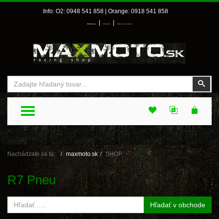
Info: O2: 0948 541 858 | Orange: 0918 541 858
|
|
Prihlásenie
Môj účet
Môj zoznam prianí
Vyhľadať
Vyhľ
TOGGLE MENU
Nachádzate sa tu:
maxmoto.sk
SHOP
R7 Pneu
Hľadať v obchode