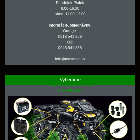
Pondelok-Piatok
8.00-16.30
obed: 11.00-12.00
Informácie, objednávky:
Orange:
0918 541 858
O2:
0948 541 858
info@maxmoto.sk
Vyberáme
NÁHRADNÉ DIELY PRE
ŠTVORKOLKY