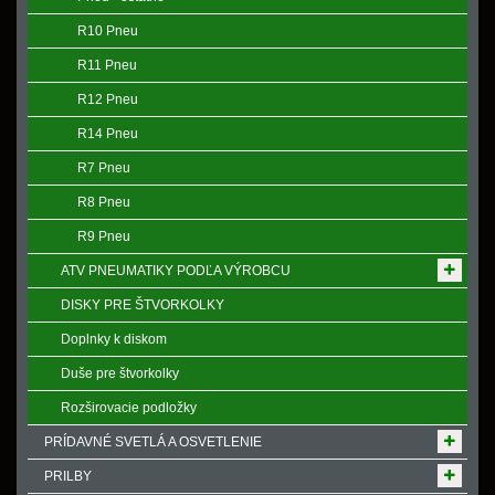
R10 Pneu
R11 Pneu
R12 Pneu
R14 Pneu
R7 Pneu
R8 Pneu
R9 Pneu
ATV PNEUMATIKY PODĽA VÝROBCU
DISKY PRE ŠTVORKOLKY
Doplnky k diskom
Duše pre štvorkolky
Rozširovacie podložky
PRÍDAVNÉ SVETLÁ A OSVETLENIE
PRILBY