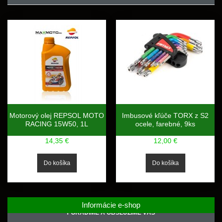
Motorový olej REPSOL MOTO
Imbusové kľúče TORX z S2
RACING 15W50, 1L
ocele, farebné, 9ks
14,35 €
12,00 €
Informácie e-shop
PORADÍME A OBSLÚŽIME VÁS