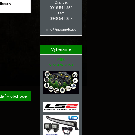
Orange:
Nissan
0918 541 858
O2:
0948 541 858
info@maxmoto.sk
Vyberáme
NÁHRADNÉ DIELY
PRE
ŠTVORKOLKY
dať v obchode