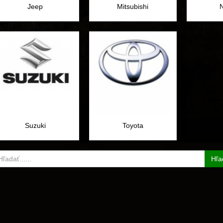
Jeep
Mitsubishi
Suzuki
Toyota
Hľa