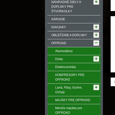
NÁHRADNÉ DIELY A
DOPLNKY PRE
ŠTVORKOLKY
NÁRADIE
NAVIJAKY
OBLEČENIE A DOPLNKY
OFFROAD
Akumulátory
Disky
Elektrocentrály
KOMPRESORY PRE
OFFROAD
Laná, Pásy, Gurtne,
Úchyty
MAJÁKY PRE OFFROAD
Meniče napӓtia pre
OFFROAD