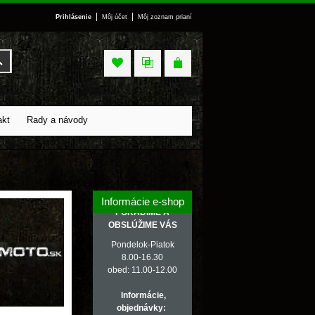
|
|
Prihlásenie
Môj účet
Môj zoznam prianí
Vyhľadať
akt
Rady a návody
Informácie e-shop
PORADÍME A
OBSLÚŽIME VÁS
Pondelok-Piatok
8.00-16.30
obed: 11.00-12.00
Informácie,
objednávky: