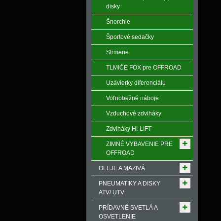
disky
Šnorchle
Športové sedačky
Strmene
TLMIČE FOX pre OFFROAD
Uzávierky diferenciálu
Voľnobežné náboje
Vzduchové zdviháky
Zdviháky HI-LIFT
ZIMNÉ VYBAVENIE PRE
OFFROAD
OLEJE A MAZIVÁ
PNEUMATIKY A DISKY
ATV/ UTV
PRÍDAVNÉ SVETLÁ A
OSVETLENIE