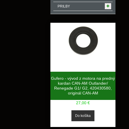
PRILBY
Gufero - vývod z motora na predný
kardan CAN-AM Outlander/
Renegade G1/ G2, 420430580,
originál CAN-AM
27,00 €