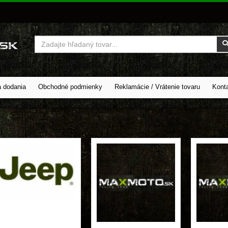
Vyhľadať
a dodania
Obchodné podmienky
Reklamácie / Vrátenie tovaru
Kont