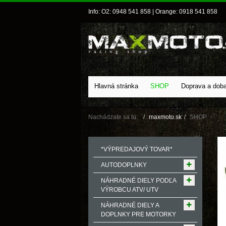
Info: O2: 0948 541 858 | Orange: 0918 541 858
Hlavná stránka
SHOP
Doprava a dob
Nachádzate sa tu:
maxmoto.sk
SHOP
*VÝPREDAJOVÝ TOVAR*
AUTODOPLNKY
NÁHRADNÉ DIELY PODĽA
VÝROBCU ATV/ UTV
NÁHRADNÉ DIELY A
DOPLNKY PRE MOTORKY