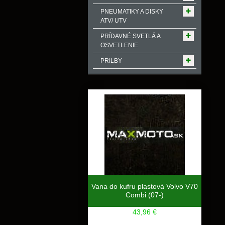
PNEUMATIKY A DISKY
ATV/ UTV
PRÍDAVNÉ SVETLÁ A
OSVETLENIE
PRILBY
Vana do kufru plastová Volvo V70
Combi (07-)
43,96 €