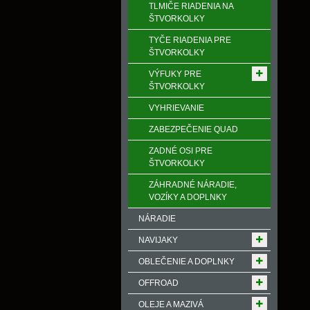
TLMIČE RIADENIA NA
ŠTVORKOLKY
TYČE RIADENIA PRE
ŠTVORKOLKY
VÝFUKY PRE
ŠTVORKOLKY
VYHRIEVANIE
ZABEZPEČENIE QUAD
ZADNÉ OSI PRE
ŠTVORKOLKY
ZÁHRADNÉ NÁRADIE,
VOZÍKY A DOPLNKY
NÁRADIE
NAVIJAKY
OBLEČENIE A DOPLNKY
OFFROAD
OLEJE A MAZIVÁ