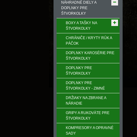
NÁHRADNÉ DIELY A
DOPLNKY PRE
ŠTVORKOLKY
BOXY A TAŠKY NA
ŠTVORKOLKY
CHRÁNIČE / KRYTY RÚK A
PÁČOK
DOPLNKY KAROSÉRIE PRE
ŠTVORKOLKY
DOPLNKY PRE
ŠTVORKOLKY
DOPLNKY PRE
ŠTVORKOLKY - ZIMNÉ
DRŽIAKY NA ZBRANE A
NÁRADIE
GRIPY A RUKOVӒTE PRE
ŠTVORKOLKY
KOMPRESORY A OPRAVNÉ
SADY