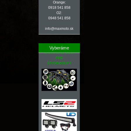
Orange:
0918 541 858
O2:
0948 541 858
info@maxmoto.sk
Vyberáme
NÁHRADNÉ DIELY
PRE
ŠTVORKOLKY