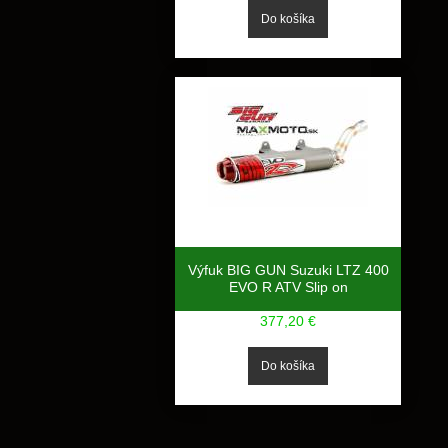
Výfuk BIG GUN Suzuki LTZ 400
EVO R ATV Slip on
377,20 €