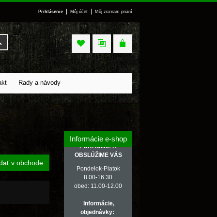
|
|
Prihlásenie
Môj účet
Môj zoznam prianí
Vyhľadať
akt
Rady a návody
Informácie e-shop
PORADÍME A
OBSLÚŽIME VÁS
dať v obchode
Pondelok-Piatok
8.00-16.30
obed: 11.00-12.00
Informácie,
objednávky: