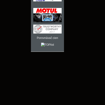
Porovnávač cien