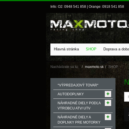
Info: O2: 0948 541 858 | Orange: 0918 541 858
Hlavná stránka
SHOP
Doprava a dob
Nachádzate sa tu:
maxmoto.sk
SHOP
N
*VÝPREDAJOVÝ TOVAR*
AUTODOPLNKY
NÁHRADNÉ DIELY PODĽA
VÝROBCU ATV/ UTV
NÁHRADNÉ DIELY A
DOPLNKY PRE MOTORKY