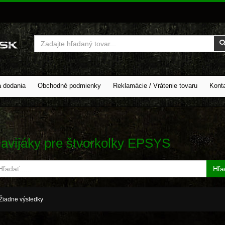
Vyhľadať
a dodania
Obchodné podmienky
Reklamácie / Vrátenie tovaru
Kont
avijáky pre štvorkolky EPSYS
Hľa
Žiadne výsledky