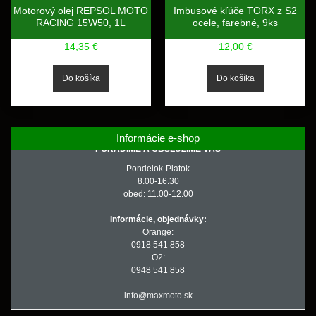
Motorový olej REPSOL MOTO
Imbusové kľúče TORX z S2
RACING 15W50, 1L
ocele, farebné, 9ks
14,35 €
12,00 €
Informácie e-shop
PORADÍME A OBSLÚŽIME VÁS
Pondelok-Piatok
8.00-16.30
obed: 11.00-12.00
Informácie, objednávky:
Orange:
0918 541 858
O2:
0948 541 858
info@maxmoto.sk