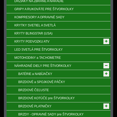
DRŽIAKY NA ZBRANE A NÁRADIE
GRIPY A RUKOVӒTE PRE ŠTVORKOLKY
KOMPRESORY A OPRAVNÉ SADY
KRYTKY SVETIEL A SVETLÁ
KRYTY BLINGSTAR (USA)
KRYTY PODVOZKU ATV
LED SVETLÁ PRE ŠTVORKOLKY
MOTOHODINY a TACHOMETRE
NÁHRADNÉ DIELY PRE ŠTVORKOLKY
BATÉRIE a NABÍJAČKY
BRZDOVÉ a SPOJKOVÉ PÁČKY
BRZDOVÉ ČEĽUSTE
BRZDOVÉ KOTÚČE pre ŠTVORKOLKY
BRZDOVÉ PLATNIČKY
BRZDY - OPRAVNÉ SADY pre ŠTVORKOLKY