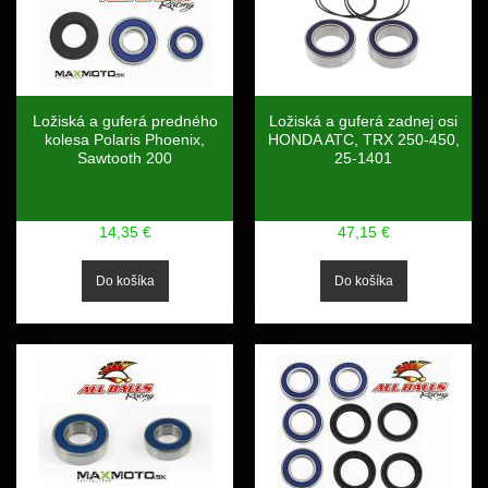
Ložiská a guferá predného
Ložiská a guferá zadnej osi
kolesa Polaris Phoenix,
HONDA ATC, TRX 250-450,
Sawtooth 200
25-1401
14,35 €
47,15 €