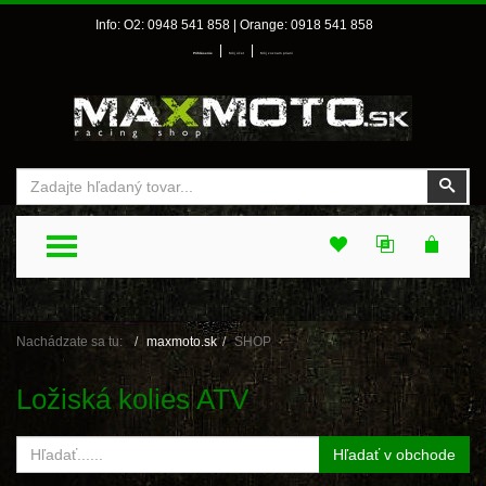
Info: O2: 0948 541 858 | Orange: 0918 541 858
|
|
Prihlásenie
Môj účet
Môj zoznam prianí
Vyhľadať
Vyhľ
TOGGLE MENU
Nachádzate sa tu:
maxmoto.sk
SHOP
Ložiská kolies ATV
Hľadať v obchode