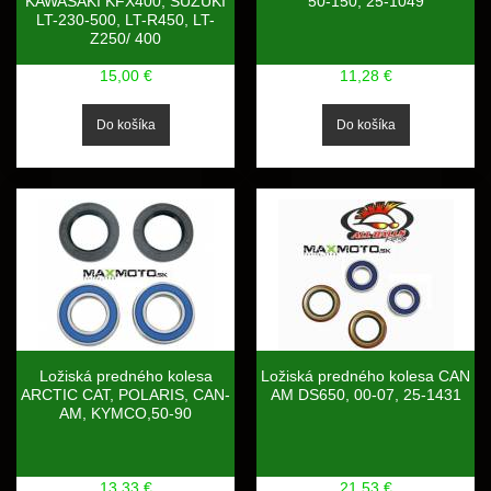
KAWASAKI KFX400, SUZUKI
50-150, 25-1049
LT-230-500, LT-R450, LT-
Z250/ 400
15,00 €
11,28 €
Ložiská predného kolesa
Ložiská predného kolesa CAN
ARCTIC CAT, POLARIS, CAN-
AM DS650, 00-07, 25-1431
AM, KYMCO,50-90
13,33 €
21,53 €