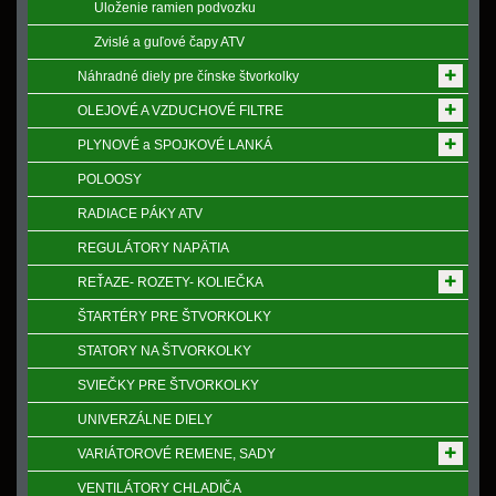
Uloženie ramien podvozku
Zvislé a guľové čapy ATV
Náhradné diely pre čínske štvorkolky
OLEJOVÉ A VZDUCHOVÉ FILTRE
PLYNOVÉ a SPOJKOVÉ LANKÁ
POLOOSY
RADIACE PÁKY ATV
REGULÁTORY NAPӒTIA
REŤAZE- ROZETY- KOLIEČKA
ŠTARTÉRY PRE ŠTVORKOLKY
STATORY NA ŠTVORKOLKY
SVIEČKY PRE ŠTVORKOLKY
UNIVERZÁLNE DIELY
VARIÁTOROVÉ REMENE, SADY
VENTILÁTORY CHLADIČA