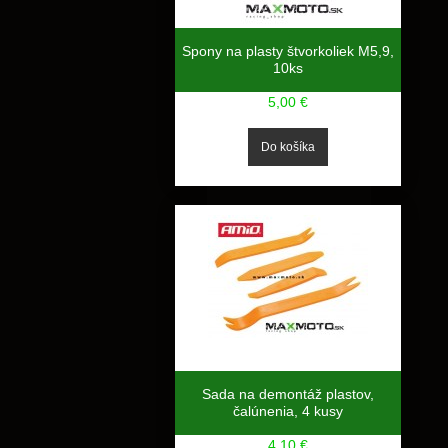
Spony na plasty štvorkoliek M5,9,
10ks
5,00 €
Sada na demontáž plastov,
čalúnenia, 4 kusy
4,10 €