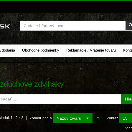
Vyhľadať
a dodania
Obchodné podmienky
Reklamácie / Vrátenie tovaru
Kont
zduchové zdviháky
Hľa
Názov tovaru
15
ledok 1 - 2 z 2
Zoradiť podľa
Zobraz
Zobr