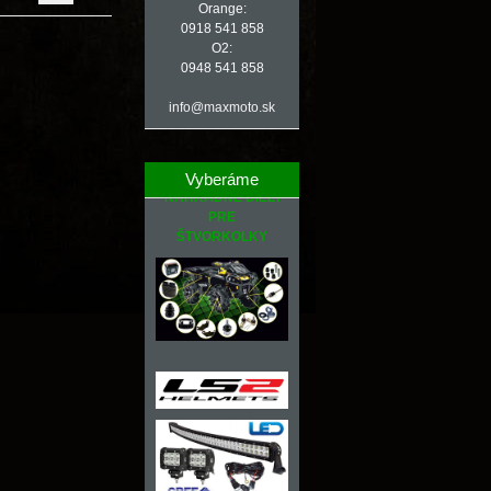
Orange:
0918 541 858
O2:
0948 541 858
info@maxmoto.sk
Vyberáme
NÁHRADNÉ DIELY
PRE
ŠTVORKOLKY