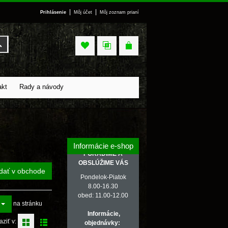
|
|
Prihlásenie
Môj účet
Môj zoznam prianí
Vyhľadať
akt
Rady a návody
Informácie e-shop
PORADÍME A
OBSLÚŽIME VÁS
dať v obchode
Pondelok-Piatok
8.00-16.30
obed: 11.00-12.00
na stránku
Informácie,
aziť v:
objednávky: