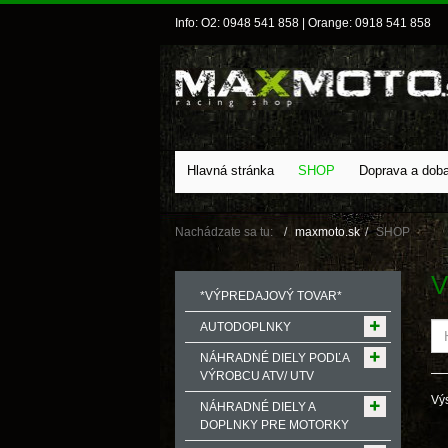
Info: O2: 0948 541 858 | Orange: 0918 541 858
Hlavná stránka
SHOP
Doprava a dob
Nachádzate sa tu:
maxmoto.sk
SHOP
V
*VÝPREDAJOVÝ TOVAR*
AUTODOPLNKY
NÁHRADNÉ DIELY PODĽA
VÝROBCU ATV/ UTV
Výs
NÁHRADNÉ DIELY A
DOPLNKY PRE MOTORKY