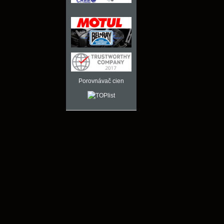
Porovnávač cien