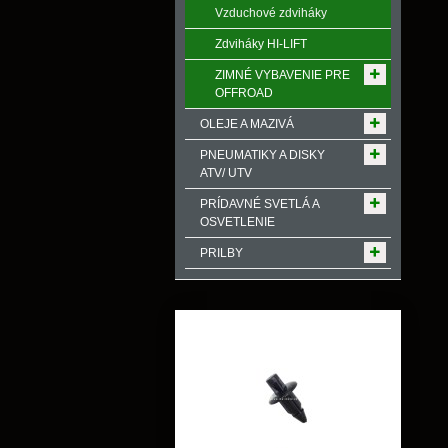
Vzduchové zdviháky
Zdviháky HI-LIFT
ZIMNÉ VYBAVENIE PRE
OFFROAD
OLEJE A MAZIVÁ
PNEUMATIKY A DISKY
ATV/ UTV
PRÍDAVNÉ SVETLÁ A
OSVETLENIE
PRILBY