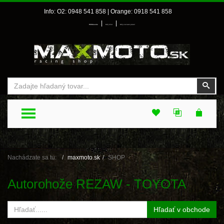
Info: O2: 0948 541 858 | Orange: 0918 541 858
|
|
Prihlásenie
Môj účet
Môj zoznam prianí
Vyhľadať
Vyhľ
TOGGLE MENU
Nachádzate sa tu:
maxmoto.sk
SHOP
Autorohože REZAW - TOYOTA
Hľadať v obchode