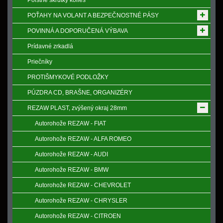
Poistne skrutky kolies
POŤAHY NA VOLANT A BEZPEČNOSTNÉ PÁSY
POVINNÁ A DOPORUČENÁ VÝBAVA
Prídavné zrkadlá
Priečníky
PROTIŠMYKOVÉ PODLOŽKY
PÚZDRA CD, BRAŠNE, ORGANIZÉRY
REZAW PLAST, zvýšený okraj 28mm
Autorohože REZAW - FIAT
Autorohože REZAW - ALFA ROMEO
Autorohože REZAW - AUDI
Autorohože REZAW - BMW
Autorohože REZAW - CHEVROLET
Autorohože REZAW - CHRYSLER
Autorohože REZAW - CITROEN