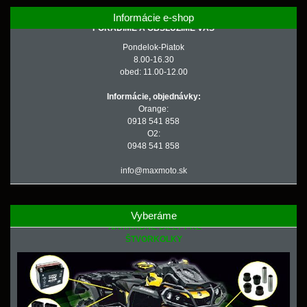
Informácie e-shop
PORADÍME A OBSLÚŽIME VÁS
Pondelok-Piatok
8.00-16.30
obed: 11.00-12.00
Informácie, objednávky:
Orange:
0918 541 858
O2:
0948 541 858
info@maxmoto.sk
Vyberáme
NÁHRADNÉ DIELY PRE
ŠTVORKOLKY