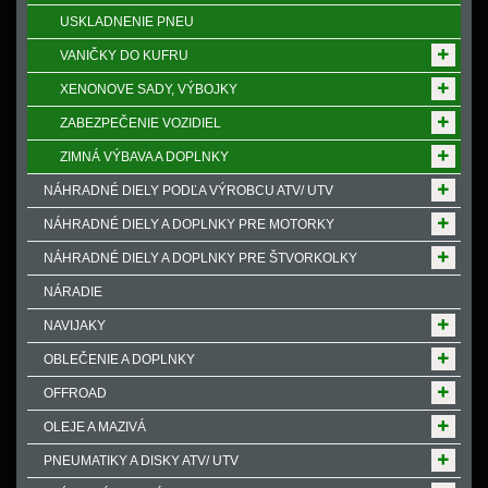
USKLADNENIE PNEU
VANIČKY DO KUFRU
XENONOVE SADY, VÝBOJKY
ZABEZPEČENIE VOZIDIEL
ZIMNÁ VÝBAVA A DOPLNKY
NÁHRADNÉ DIELY PODĽA VÝROBCU ATV/ UTV
NÁHRADNÉ DIELY A DOPLNKY PRE MOTORKY
NÁHRADNÉ DIELY A DOPLNKY PRE ŠTVORKOLKY
NÁRADIE
NAVIJAKY
OBLEČENIE A DOPLNKY
OFFROAD
OLEJE A MAZIVÁ
PNEUMATIKY A DISKY ATV/ UTV