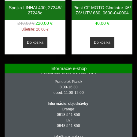
Spojka LINHAI 400, 27248/
Piest CF MOTO Gladiator X6/
27248c
Z6/ UTV 630, 0600-040004
240,00 €
220,00 €
40,00 €
Ušetríte:
20,00 €
Informácie e-shop
PORADÍME A OBSLÚŽIME VÁS
Pondelok-Piatok
8.00-16.30
obed: 11.00-12.00
Informácie, objednávky:
Orange:
0918 541 858
O2:
0948 541 858
info@maxmoto.sk