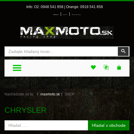
Info: O2: 0948 541 858 | Orange: 0918 541 858
|
|
Prihlásenie
Môj účet
Môj zoznam prianí
Vyhľadať
Vyhľ
TOGGLE MENU
Nachádzate sa tu:
maxmoto.sk
SHOP
CHRYSLER
Hľadať v obchode