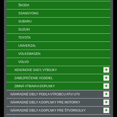
ŠKODA
SSANGYONG
SUBARU
SUZUKI
TOYOTA
UNIVERZAL
VOLKSWAGEN
VOLVO
XENONOVE SADY, VÝBOJKY
ZABEZPEČENIE VOZIDIEL
ZIMNÁ VÝBAVA A DOPLNKY
NÁHRADNÉ DIELY PODĽA VÝROBCU ATV/ UTV
NÁHRADNÉ DIELY A DOPLNKY PRE MOTORKY
NÁHRADNÉ DIELY A DOPLNKY PRE ŠTVORKOLKY