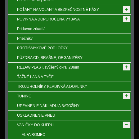
Poistne skrutky kolies
POŤAHY NA VOLANT A BEZPEČNOSTNÉ PÁSY
POVINNÁ A DOPORUČENÁ VÝBAVA
Prídavné zrkadlá
Priečníky
PROTIŠMYKOVÉ PODLOŽKY
PÚZDRA CD, BRAŠNE, ORGANIZÉRY
REZAW PLAST, zvýšený okraj 28mm
ŤAŽNÉ LANÁ A TYČE
TROJUHOLNÍKY, KLADIVKÁ A DOPLNKY
TUNING
UPEVNENIE NÁKLADU A BATOŽINY
USKLADNENIE PNEU
VANIČKY DO KUFRU
ALFA ROMEO