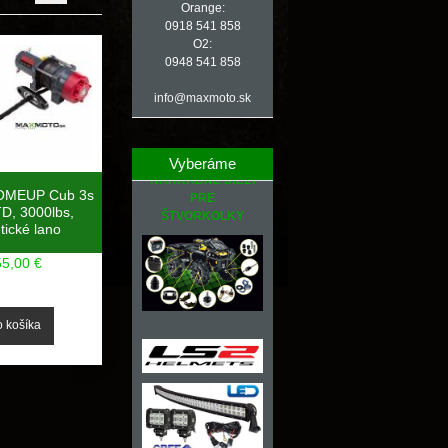
Orange:
0918 541 858
O2:
0948 541 858
info@maxmoto.sk
Vyberáme
NÁHRADNÉ DIELY
COMEUP Cub 3s
PRE
D, 3000lbs,
ŠTVORKOLKY
tické lano
55,00 €