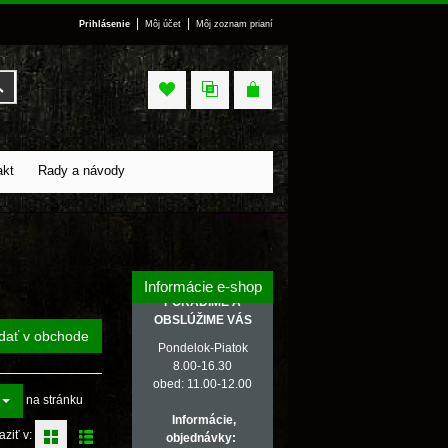
|
|
Prihlásenie
Môj účet
Môj zoznam prianí
Vyhľadať
akt
Rady a návody
Informácie e-shop
PORADÍME A
OBSLÚŽIME VÁS
dať v obchode
Pondelok-Piatok
8.00-16.30
obed: 11.00-12.00
na stránku
Informácie,
aziť v:
objednávky: