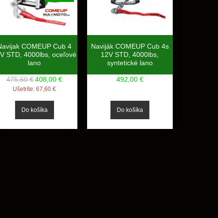
Navijak COMEUP Cub 4
Naviják COMEUP Cub 4s
V STD, 4000lbs, oceľové
12V STD, 4000lbs,
lano
syntetické lano
475,60 €
408,00 €
492,00 €
Ušetríte:
67,60 €