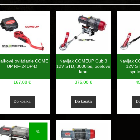
iaľkové ovládanie COME
Navijak COMEUP Cub 3
Navijak 
UP RF-24DP-D
12V STD, 3000lbs, oceľové
12V ST
lano
synte
167,08 €
375,00 €
4
%