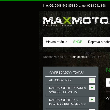
Info: O2: 0948 541 858 | Orange: 0918 541 858
Hlavná stránka
SHOP
Doprava a dob
Nachádzate sa tu:
maxmoto.sk
SHOP
N
*VÝPREDAJOVÝ TOVAR*
AUTODOPLNKY
NÁHRADNÉ DIELY PODĽA
VÝROBCU ATV/ UTV
Výs
NÁHRADNÉ DIELY A
DOPLNKY PRE MOTORKY