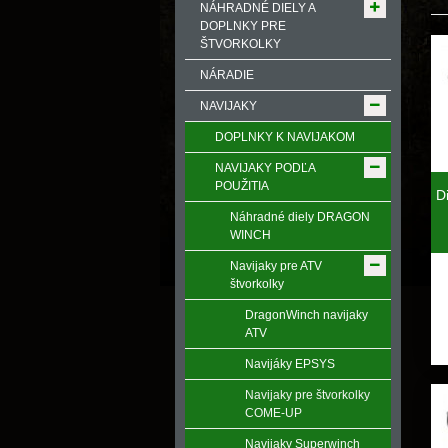
NÁHRADNÉ DIELY A
DOPLNKY PRE
ŠTVORKOLKY
NÁRADIE
NAVIJAKY
DOPLNKY K NAVIJAKOM
NAVIJAKY PODĽA
POUŽITIA
D
Náhradné diely DRAGON
WINCH
Navijaky pre ATV
štvorkolky
DragonWinch navijaky
ATV
Navijáky EPSYS
Navijaky pre štvorkolky
COME-UP
Navijaky Superwinch