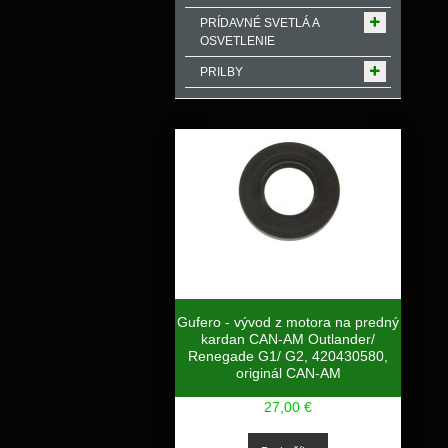
PRÍDAVNÉ SVETLÁ A
OSVETLENIE
PRILBY
Gufero - vývod z motora na predný
kardan CAN-AM Outlander/
Renegade G1/ G2, 420430580,
originál CAN-AM
27,00 €