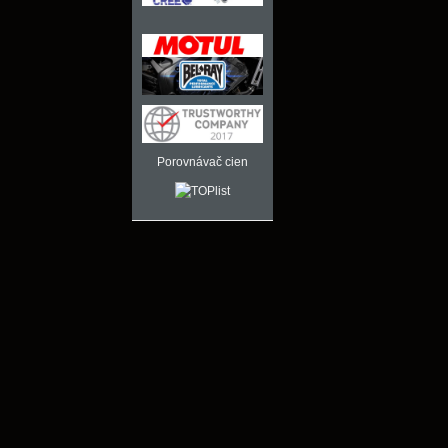
Porovnávač cien