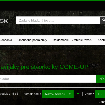
Vyhľadať
a dodania
Obchodné podmienky
Reklamácie / Vrátenie tovaru
Kont
avijaky pre štvorkolky COME-UP
Hľa
Názov tovaru
15
ledok 1 - 5 z 5
Zoradiť podľa
Zobraz
Zobr