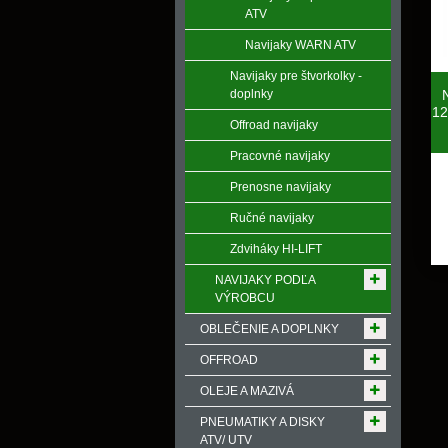
ATV
Navijaky WARN ATV
Navijaky pre štvorkolky -
doplnky
12
Offroad navijaky
Pracovné navijaky
Prenosne navijaky
Ručné navijaky
Zdviháky HI-LIFT
NAVIJAKY PODĽA
VÝROBCU
OBLEČENIE A DOPLNKY
OFFROAD
OLEJE A MAZIVÁ
PNEUMATIKY A DISKY
ATV/ UTV