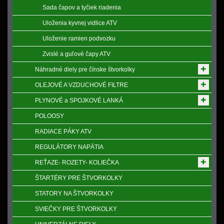
Sada čapov a tyčiek riadenia
Uloženia kyvnej vidlice ATV
Uloženie ramien podvozku
Zvislé a guľové čapy ATV
Náhradné diely pre čínske štvorkolky
OLEJOVÉ A VZDUCHOVÉ FILTRE
PLYNOVÉ a SPOJKOVÉ LANKÁ
POLOOSY
RADIACE PÁKY ATV
REGULÁTORY NAPӒTIA
REŤAZE- ROZETY- KOLIEČKA
ŠTARTÉRY PRE ŠTVORKOLKY
STATORY NA ŠTVORKOLKY
SVIEČKY PRE ŠTVORKOLKY