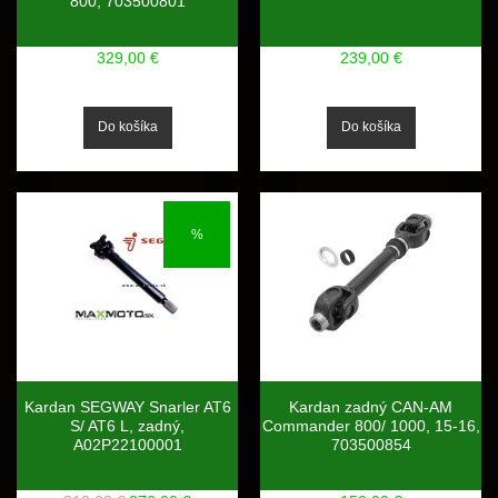
800, 703500801
329,00 €
239,00 €
%
Kardan SEGWAY Snarler AT6
Kardan zadný CAN-AM
S/ AT6 L, zadný,
Commander 800/ 1000, 15-16,
A02P22100001
703500854