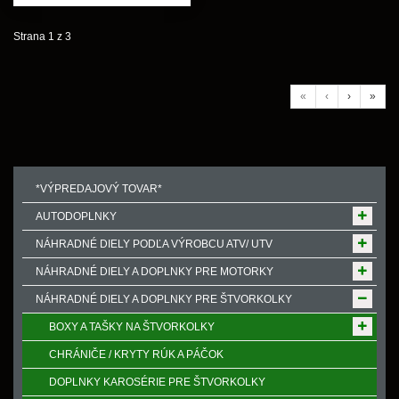
Strana 1 z 3
«
‹
›
»
*VÝPREDAJOVÝ TOVAR*
AUTODOPLNKY
NÁHRADNÉ DIELY PODĽA VÝROBCU ATV/ UTV
NÁHRADNÉ DIELY A DOPLNKY PRE MOTORKY
NÁHRADNÉ DIELY A DOPLNKY PRE ŠTVORKOLKY
BOXY A TAŠKY NA ŠTVORKOLKY
CHRÁNIČE / KRYTY RÚK A PÁČOK
DOPLNKY KAROSÉRIE PRE ŠTVORKOLKY