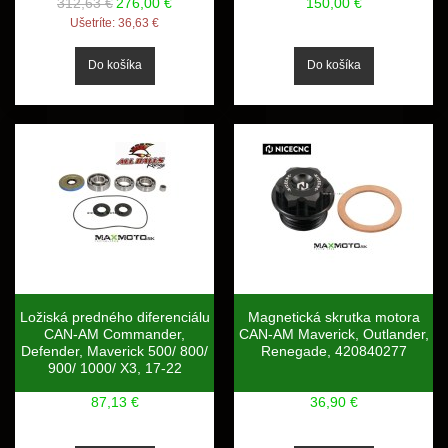
312,63 €
276,00 €
150,00 €
Ušetríte:
36,63 €
Ložiská predného diferenciálu
Magnetická skrutka motora
CAN-AM Commander,
CAN-AM Maverick, Outlander,
Defender, Maverick 500/ 800/
Renegade, 420840277
900/ 1000/ X3, 17-22
87,13 €
36,90 €