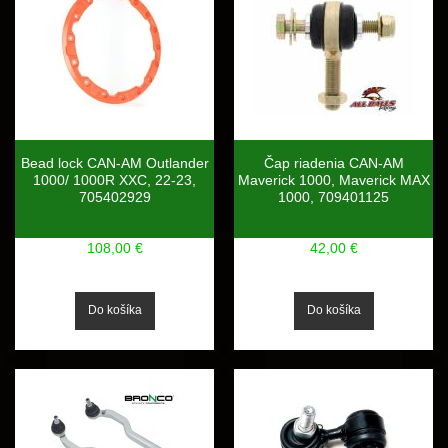
Bead lock CAN-AM Outlander
Čap riadenia CAN-AM
1000/ 1000R XXC, 22-23,
Maverick 1000, Maverick MAX
705402929
1000, 709401125
108,00 €
42,00 €