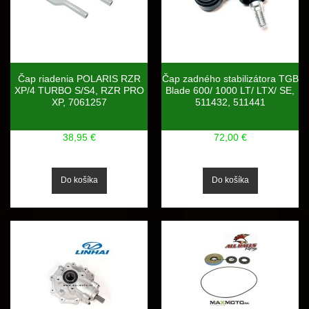
Čap riadenia POLARIS RZR
Čap zadného stabilizátora TGB
XP/4 TURBO S/S4, RZR PRO
Blade 600/ 1000 LT/ LTX/ SE,
XP, 7061257
511432, 511441
38,95 €
72,00 €