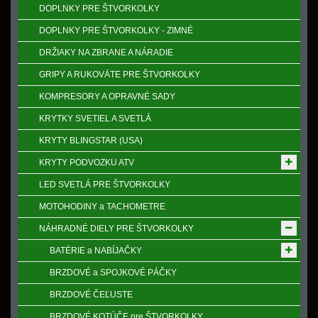
DOPLNKY PRE ŠTVORKOLKY
DOPLNKY PRE ŠTVORKOLKY - ZIMNÉ
DRŽIAKY NA ZBRANE A NÁRADIE
GRIPY A RUKOVӒTE PRE ŠTVORKOLKY
KOMPRESORY A OPRAVNÉ SADY
KRYTKY SVETIEL A SVETLÁ
KRYTY BLINGSTAR (USA)
KRYTY PODVOZKU ATV
LED SVETLÁ PRE ŠTVORKOLKY
MOTOHODINY a TACHOMETRE
NÁHRADNÉ DIELY PRE ŠTVORKOLKY
BATÉRIE a NABÍJAČKY
BRZDOVÉ a SPOJKOVÉ PÁČKY
BRZDOVÉ ČEĽUSTE
BRZDOVÉ KOTÚČE pre ŠTVORKOLKY