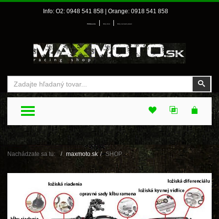
Info: O2: 0948 541 858 | Orange: 0918 541 858
|
|
Prihlásenie
Môj účet
Môj zoznam prianí
Vyhľadať
Vyhľ
TOGGLE MENU
Nachádzate sa tu:
maxmoto.sk
SHOP