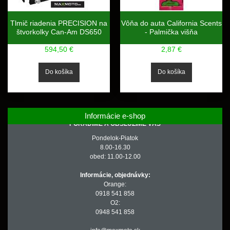
Tlmič riadenia PRECISION na
Vôňa do auta California Scents
štvorkolky Can-Am DS650
- Palmička višňa
594,50 €
2,87 €
Informácie e-shop
PORADÍME A OBSLÚŽIME VÁS
Pondelok-Piatok
8.00-16.30
obed: 11.00-12.00
Informácie, objednávky:
Orange:
0918 541 858
O2:
0948 541 858