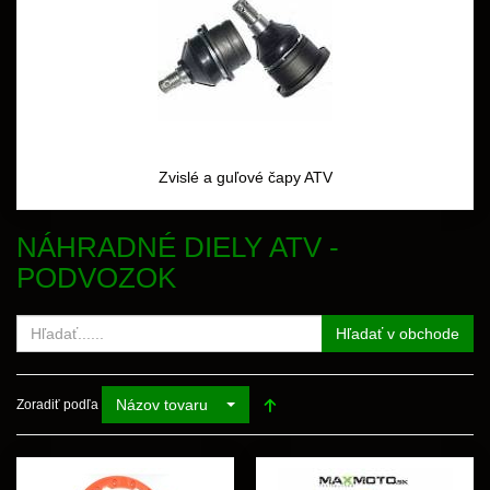
Zvislé a guľové čapy ATV
NÁHRADNÉ DIELY ATV -
PODVOZOK
Hľadať v obchode
Názov tovaru
Zoradiť podľa