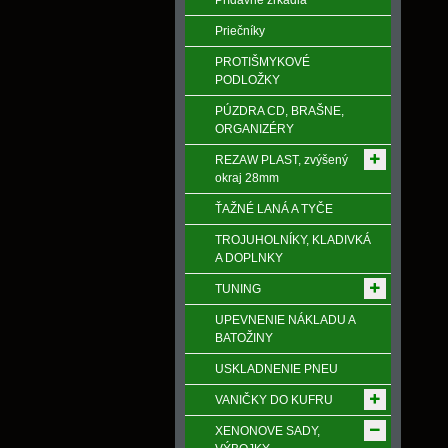
Prídavné zrkadlá
Priečníky
PROTIŠMYKOVÉ
PODLOŽKY
PÚZDRA CD, BRAŠNE,
ORGANIZÉRY
REZAW PLAST, zvýšený
okraj 28mm
ŤAŽNÉ LANÁ A TYČE
TROJUHOLNÍKY, KLADIVKÁ
A DOPLNKY
TUNING
UPEVNENIE NÁKLADU A
BATOŽINY
USKLADNENIE PNEU
VANIČKY DO KUFRU
XENONOVE SADY,