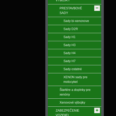
VÝBOJKY
PRESTAVBOVÉ
SADY
Sady bi-xenonove
Sady D2R
Sady H1
Sady H3
Sady H4
Sady H7
Sady ostatné
XENON sady pre
motocykel
Štartére a doplnky pre
xenóny
Xenovové výbojky
ZABEZPEČENIE
VOZIDIEL