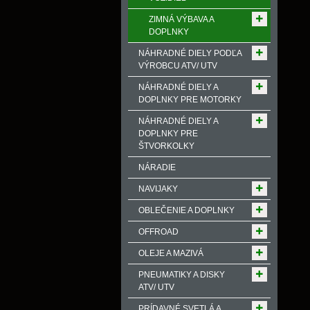
ZIMNÁ VÝBAVA A
DOPLNKY
NÁHRADNÉ DIELY PODĽA
VÝROBCU ATV/ UTV
NÁHRADNÉ DIELY A
DOPLNKY PRE MOTORKY
NÁHRADNÉ DIELY A
DOPLNKY PRE
ŠTVORKOLKY
NÁRADIE
NAVIJAKY
OBLEČENIE A DOPLNKY
OFFROAD
OLEJE A MAZIVÁ
PNEUMATIKY A DISKY
ATV/ UTV
PRÍDAVNÉ SVETLÁ A