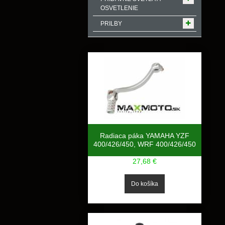
OSVETLENIE
PRILBY
Radiaca páka YAMAHA YZF
400/426/450, WRF 400/426/450
27,68 €