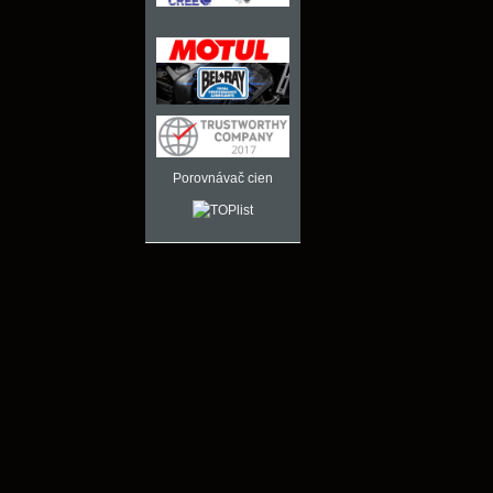
Porovnávač cien