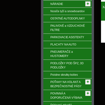
NÁRADIE
X
Nosiče lyží a snowboardov
OSTATNÉ AUTODOPLNKY
PALIVOVÉ a VZDUCHOVÉ
FILTRE
PARKOVACIE ASISTENTY
PLACHTY NA AUTO
PNEUMERAČE a
HUSTOMERY
PODLOŽKY POD ŠPZ, 3D
PODLOŽKY
Poistne skrutky kolies
POŤAHY NA VOLANT A
BEZPEČNOSTNÉ PÁSY
POVINNÁ A
DOPORUČENÁ VÝBAVA