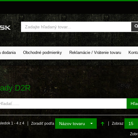
Vyhľadať
a dodania
Obchodné podmienky
Reklamácie / Vrátenie tovaru
Kont
ady D2R
Hľa
Názov tovaru
15
ledok 1 - 4 z 4
Zoradiť podľa
Zobraz
Zobr