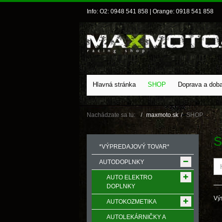
Info: O2: 0948 541 858 | Orange: 0918 541 858
Hlavná stránka
SHOP
Doprava a dob
Nachádzate sa tu:
maxmoto.sk
SHOP
S
*VÝPREDAJOVÝ TOVAR*
AUTODOPLNKY
AUTO ELEKTRO
DOPLNKY
Výs
AUTOKOZMETIKA
AUTOLEKÁRNIČKY A