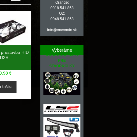
Orange:
0918 541 858
O2:
0948 541 858
info@maxmoto.sk
Vyberáme
prestavba HID
NÁHRADNÉ DIELY
D2R
PRE
ŠTVORKOLKY
0,98 €