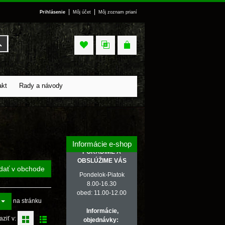
|
|
Prihlásenie
Môj účet
Môj zoznam prianí
Vyhľadať
akt
Rady a návody
Informácie e-shop
PORADÍME A
OBSLÚŽIME VÁS
dať v obchode
Pondelok-Piatok
8.00-16.30
obed: 11.00-12.00
na stránku
Informácie,
aziť v:
objednávky: