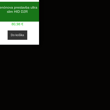
enónova prestavba ultra
slim HID D2R
80,98 €